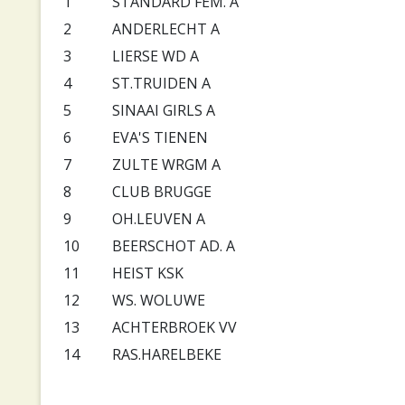
1
STANDARD FEM. A
2
ANDERLECHT A
3
LIERSE WD A
4
ST.TRUIDEN A
5
SINAAI GIRLS A
6
EVA'S TIENEN
7
ZULTE WRGM A
8
CLUB BRUGGE
9
OH.LEUVEN A
10
BEERSCHOT AD. A
11
HEIST KSK
12
WS. WOLUWE
13
ACHTERBROEK VV
14
RAS.HARELBEKE