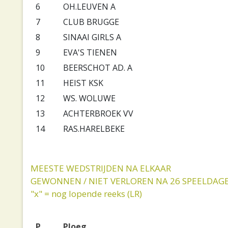
6
OH.LEUVEN A
7
CLUB BRUGGE
8
SINAAI GIRLS A
9
EVA'S TIENEN
10
BEERSCHOT AD. A
11
HEIST KSK
12
WS. WOLUWE
13
ACHTERBROEK VV
14
RAS.HARELBEKE
MEESTE WEDSTRIJDEN NA ELKAAR
GEWONNEN / NIET VERLOREN NA 26 SPEELDAG
"x" = nog lopende reeks (LR)
P.
Ploeg