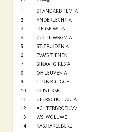
1
STANDARD FEM. A
2
ANDERLECHT A
3
LIERSE WD A
4
ZULTE WRGM A
5
ST.TRUIDEN A
6
EVA'S TIENEN
7
SINAAI GIRLS A
8
OH.LEUVEN A
9
CLUB BRUGGE
10
HEIST KSK
11
BEERSCHOT AD. A
12
ACHTERBROEK VV
13
WS. WOLUWE
14
RAS.HARELBEKE