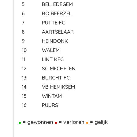
5
BEL. EDEGEM
6
BO BEERZEL
7
PUTTE FC
8
AARTSELAAR
9
HEINDONK
10
WALEM
11
LINT KFC
12
SC MECHELEN
13
BURCHT FC
14
VB HEMIKSEM
15
WINTAM
16
PUURS
= gewonnen
= verloren
= gelijk