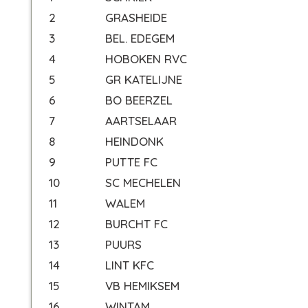
2
GRASHEIDE
3
BEL. EDEGEM
4
HOBOKEN RVC
5
GR KATELIJNE
6
BO BEERZEL
7
AARTSELAAR
8
HEINDONK
9
PUTTE FC
10
SC MECHELEN
11
WALEM
12
BURCHT FC
13
PUURS
14
LINT KFC
15
VB HEMIKSEM
16
WINTAM