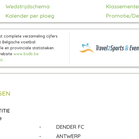
Wedstrijdschema
Klassemente
Kalender per ploeg
Promotie/De
t complete verzameling cijfers
t Belgische voetbal.
e en provinciale statistieken.
website
www.bsdb.be
o...
GEN
ITIE
e
-
DENDER FC
-
ANTWERP