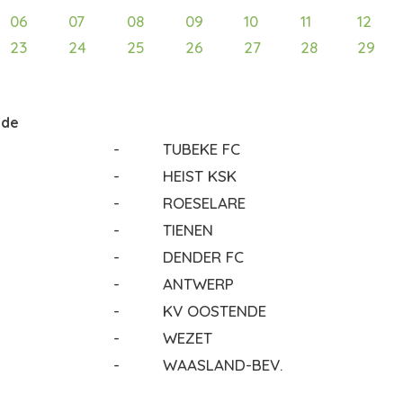
06
07
08
09
10
11
12
23
24
25
26
27
28
29
ode
-
TUBEKE FC
-
HEIST KSK
-
ROESELARE
-
TIENEN
-
DENDER FC
-
ANTWERP
-
KV OOSTENDE
-
WEZET
-
WAASLAND-BEV.