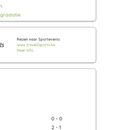
n
gradatie
Reizen naar Sportevents
www.travel2sports.be
Meer info...
0 - 0
2 - 1