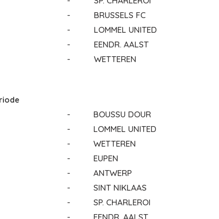
-
SP. CHARLEROI
-
BRUSSELS FC
-
LOMMEL UNITED
-
EENDR. AALST
-
WETTEREN
riode
-
BOUSSU DOUR
-
LOMMEL UNITED
-
WETTEREN
-
EUPEN
-
ANTWERP
-
SINT NIKLAAS
-
SP. CHARLEROI
-
EENDR. AALST