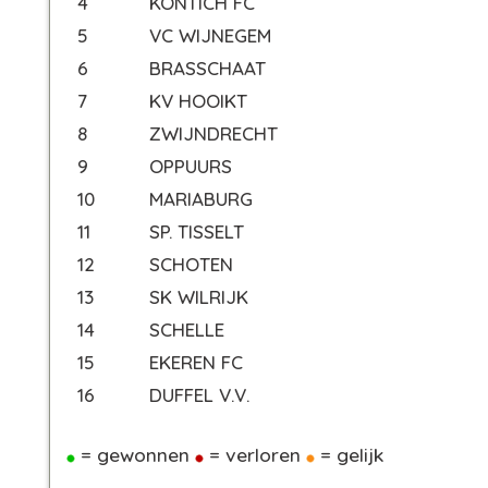
4
KONTICH FC
5
VC WIJNEGEM
6
BRASSCHAAT
7
KV HOOIKT
8
ZWIJNDRECHT
9
OPPUURS
10
MARIABURG
11
SP. TISSELT
12
SCHOTEN
13
SK WILRIJK
14
SCHELLE
15
EKEREN FC
16
DUFFEL V.V.
= gewonnen
= verloren
= gelijk