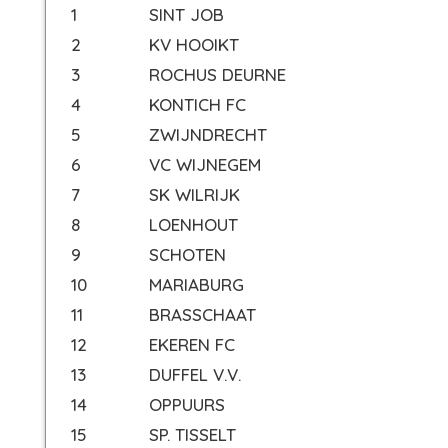
1
SINT JOB
2
KV HOOIKT
3
ROCHUS DEURNE
4
KONTICH FC
5
ZWIJNDRECHT
6
VC WIJNEGEM
7
SK WILRIJK
8
LOENHOUT
9
SCHOTEN
10
MARIABURG
11
BRASSCHAAT
12
EKEREN FC
13
DUFFEL V.V.
14
OPPUURS
15
SP. TISSELT