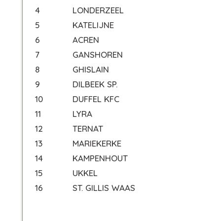
4
LONDERZEEL
5
KATELIJNE
6
ACREN
7
GANSHOREN
8
GHISLAIN
9
DILBEEK SP.
10
DUFFEL KFC
11
LYRA
12
TERNAT
13
MARIEKERKE
14
KAMPENHOUT
15
UKKEL
16
ST. GILLIS WAAS