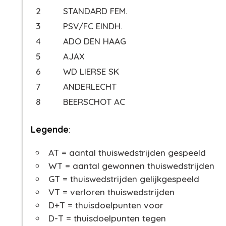
2
STANDARD FEM.
3
PSV/FC EINDH.
4
ADO DEN HAAG
5
AJAX
6
WD LIERSE SK
7
ANDERLECHT
8
BEERSCHOT AC
Legende
:
AT = aantal thuiswedstrijden gespeeld
WT = aantal gewonnen thuiswedstrijden
GT = thuiswedstrijden gelijkgespeeld
VT = verloren thuiswedstrijden
D+T = thuisdoelpunten voor
D-T = thuisdoelpunten tegen