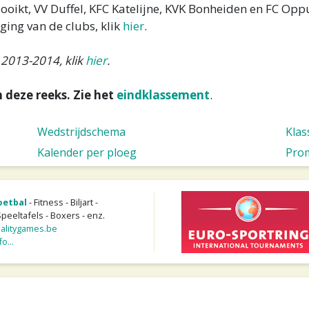
Hooikt, VV Duffel, KFC Katelijne, KVK Bonheiden en FC Opp
ging van de clubs, klik
hier
.
 2013-2014, klik
hier
.
 deze reeks. Zie het
eindklassement
.
Wedstrijdschema
Kla
Kalender per ploeg
Prom
oetbal
- Fitness - Biljart -
Speeltafels - Boxers - enz.
litygames.be
o...