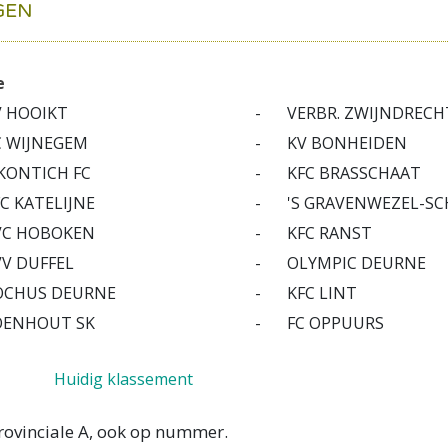
GEN
e
V HOOIKT
-
VERBR. ZWIJNDRECH
C WIJNEGEM
-
KV BONHEIDEN
 KONTICH FC
-
KFC BRASSCHAAT
C KATELIJNE
-
'S GRAVENWEZEL-SC
VC HOBOKEN
-
KFC RANST
VV DUFFEL
-
OLYMPIC DEURNE
OCHUS DEURNE
-
KFC LINT
OENHOUT SK
-
FC OPPUURS
Huidig klassement
Provinciale A, ook op nummer.