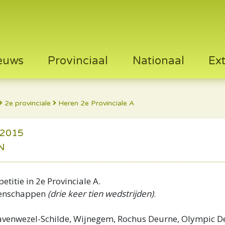
euws
Provinciaal
Nationaal
Ex
2e provinciale
Heren 2e Provinciale A
 2015
N
titie in 2e Provinciale A.
oenschappen
(drie keer tien wedstrijden)
.
ravenwezel-Schilde, Wijnegem, Rochus Deurne, Olympic D