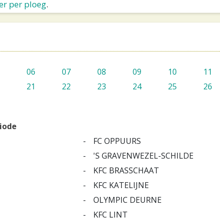
er per ploeg
.
06
07
08
09
10
11
21
22
23
24
25
26
riode
-
FC OPPUURS
-
'S GRAVENWEZEL-SCHILDE
-
KFC BRASSCHAAT
-
KFC KATELIJNE
-
OLYMPIC DEURNE
-
KFC LINT