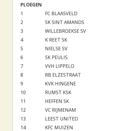
PLOEGEN
1
FC BLAASVELD
2
SK SINT AMANDS
3
WILLEBROEKSE SV
4
K REET SK
5
NIELSE SV
6
SK PEULIS
7
VVH LIPPELO
8
RB ELZESTRAAT
9
KVK HINGENE
10
RUMST KSK
11
HEFFEN SK
12
VC RIJMENAM
13
LEEST UNITED
14
KFC MUIZEN