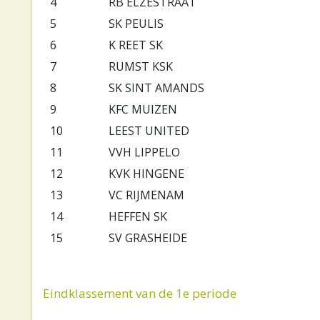
4
RB ELZESTRAAT
5
SK PEULIS
6
K REET SK
7
RUMST KSK
8
SK SINT AMANDS
9
KFC MUIZEN
10
LEEST UNITED
11
VVH LIPPELO
12
KVK HINGENE
13
VC RIJMENAM
14
HEFFEN SK
15
SV GRASHEIDE
Eindklassement van de 1e periode