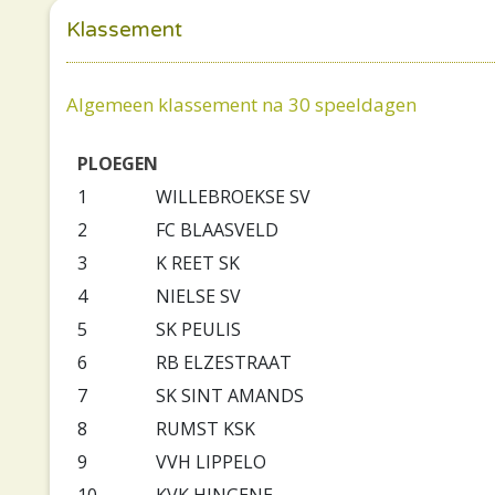
Klassement
Algemeen klassement na 30 speeldagen
PLOEGEN
1
WILLEBROEKSE SV
2
FC BLAASVELD
3
K REET SK
4
NIELSE SV
5
SK PEULIS
6
RB ELZESTRAAT
7
SK SINT AMANDS
8
RUMST KSK
9
VVH LIPPELO