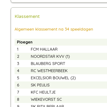
Klassement
Algemeen klassement na 34 speeldagen
Ploegen
1
FCM HALLAAR
2
NOORDSTAR KVV (1)
3
BLAUBERG SPORT
4
RC WESTMEERBEEK
5
EXCELSIOR BOUWEL (2)
6
SK PEULIS
7
KFC HEULTJE
8
WIEKEVORST SC
9
SK RITA BERLAAR