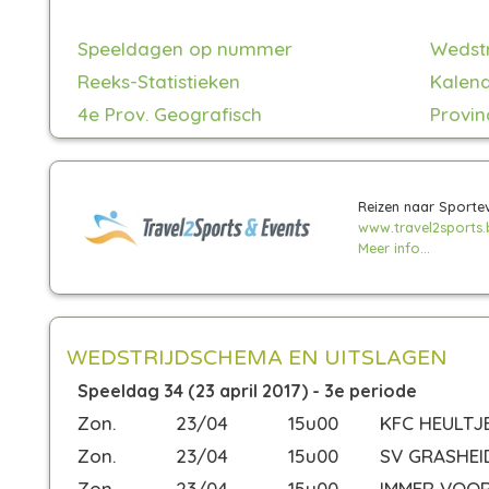
Speeldagen op nummer
Wedst
Reeks-Statistieken
Kalend
4e Prov. Geografisch
Provin
Reizen naar Sporte
www.travel2sports.
Meer info...
WEDSTRIJDSCHEMA EN UITSLAGEN
Speeldag 34 (23 april 2017) - 3e periode
Zon.
23/04
15u00
KFC HEULTJ
Zon.
23/04
15u00
SV GRASHEI
Zon.
23/04
15u00
IMMER VOO