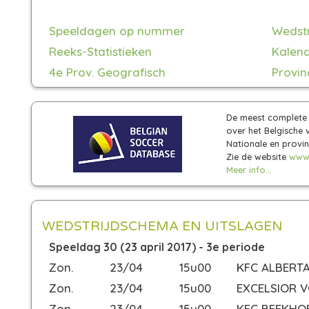
Speeldagen op nummer
Wedst
Reeks-Statistieken
Kalend
4e Prov. Geografisch
Provin
De meest complete v
over het Belgische 
Nationale en provinc
Zie de website
www
Meer info...
WEDSTRIJDSCHEMA EN UITSLAGEN
Speeldag 30 (23 april 2017) - 3e periode
Zon.
23/04
15u00
KFC ALBERT
Zon.
23/04
15u00
EXCELSIOR 
Zon.
23/04
15u00
KFC BEEKHO