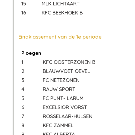
15
MLK LICHTAART
16
KFC BEEKHOEK B
Eindklassement van de 1e periode
Ploegen
1
KFC OOSTERZONEN B
2
BLAUWVOET OEVEL
3
FC NETEZONEN
4
RAUW SPORT
5
FC PUNT- LARUM
6
EXCELSIOR VORST
7
ROSSELAAR-HULSEN
8
KFC ZAMMEL
9
KFC ALBERTA