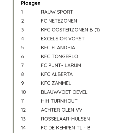
Ploegen
1
RAUW SPORT
2
FC NETEZONEN
3
KFC OOSTERZONEN B (1)
4
EXCELSIOR VORST
5
KFC FLANDRIA
6
KFC TONGERLO
7
FC PUNT- LARUM
8
KFC ALBERTA
9
KFC ZAMMEL
10
BLAUWVOET OEVEL
11
HIH TURNHOUT
12
ACHTER OLEN VV
13
ROSSELAAR-HULSEN
14
FC DE KEMPEN TL - B