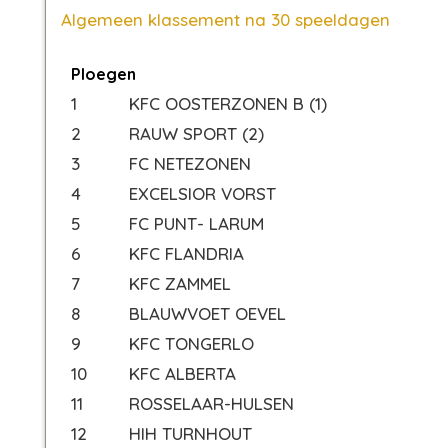
Algemeen klassement na 30 speeldagen
Ploegen
1
KFC OOSTERZONEN B (1)
2
RAUW SPORT (2)
3
FC NETEZONEN
4
EXCELSIOR VORST
5
FC PUNT- LARUM
6
KFC FLANDRIA
7
KFC ZAMMEL
8
BLAUWVOET OEVEL
9
KFC TONGERLO
10
KFC ALBERTA
11
ROSSELAAR-HULSEN
12
HIH TURNHOUT