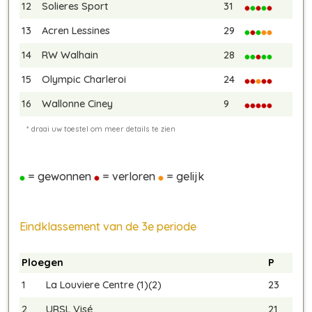
12
Solieres Sport
31
13
Acren Lessines
29
14
RW Walhain
28
15
Olympic Charleroi
24
16
Wallonne Ciney
9
= gewonnen
= verloren
= gelijk
Eindklassement van de 3e periode
Ploegen
P
1
La Louviere Centre (1)(2)
23
2
URSL Visé
21