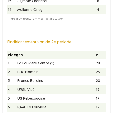
15
Olympic Charleroi
8
16
Wallonne Ciney
4
Eindklassement van de 2e periode
Ploegen
P
1
La Louviere Centre (1)
28
2
RRC Hamoir
23
3
Francs Borains
20
4
URSL Visé
19
5
US Rebecquoise
17
6
RAAL La Louvière
17