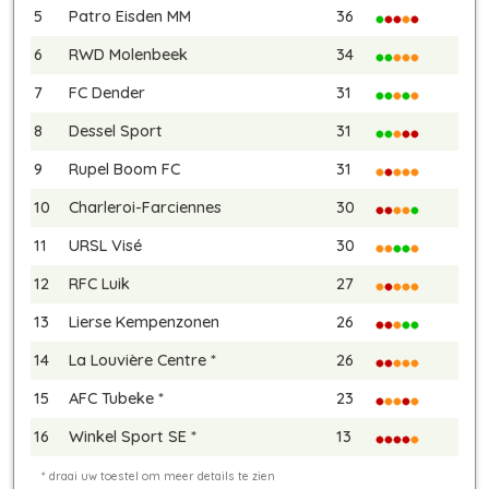
5
Patro Eisden MM
36
6
RWD Molenbeek
34
7
FC Dender
31
8
Dessel Sport
31
9
Rupel Boom FC
31
10
Charleroi-Farciennes
30
11
URSL Visé
30
12
RFC Luik
27
13
Lierse Kempenzonen
26
14
La Louvière Centre *
26
15
AFC Tubeke *
23
16
Winkel Sport SE *
13