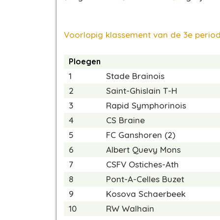
Voorlopig klassement van de 3e period
Ploegen
1
Stade Brainois
2
Saint-Ghislain T-H
3
Rapid Symphorinois
4
CS Braine
5
FC Ganshoren (2)
6
Albert Quevy Mons
7
CSFV Ostiches-Ath
8
Pont-A-Celles Buzet
9
Kosova Schaerbeek
10
RW Walhain