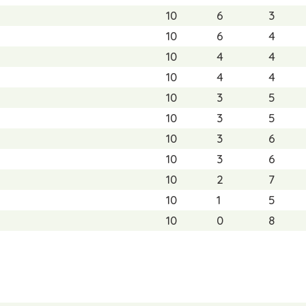
10
6
3
10
6
4
10
4
4
10
4
4
10
3
5
10
3
5
10
3
6
10
3
6
10
2
7
10
1
5
10
0
8