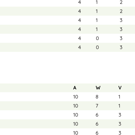
4
1
2
4
1
2
4
1
3
4
1
3
4
0
3
4
0
3
A
W
V
10
8
1
10
7
1
10
6
3
10
6
3
10
6
3