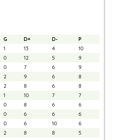
G
D+
D-
P
1
13
4
10
0
12
5
9
0
7
6
9
2
9
6
8
2
8
6
8
1
10
7
7
0
8
6
6
0
6
6
6
0
6
10
6
2
8
8
5