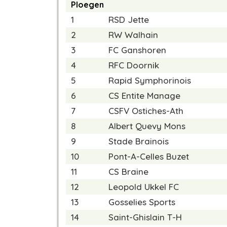
Ploegen
1
RSD Jette
2
RW Walhain
3
FC Ganshoren
4
RFC Doornik
5
Rapid Symphorinois
6
CS Entite Manage
7
CSFV Ostiches-Ath
8
Albert Quevy Mons
9
Stade Brainois
10
Pont-A-Celles Buzet
11
CS Braine
12
Leopold Ukkel FC
13
Gosselies Sports
14
Saint-Ghislain T-H