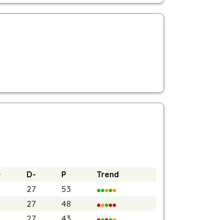
.
+
D-
P
Trend
27
53
27
48
27
43