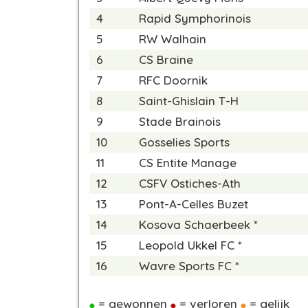
4
Rapid Symphorinois
5
RW Walhain
6
CS Braine
7
RFC Doornik
8
Saint-Ghislain T-H
9
Stade Brainois
10
Gosselies Sports
11
CS Entite Manage
12
CSFV Ostiches-Ath
13
Pont-A-Celles Buzet
14
Kosova Schaerbeek *
15
Leopold Ukkel FC *
16
Wavre Sports FC *
= gewonnen
= verloren
= gelijk