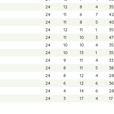
24
12
8
4
35
24
11
6
7
42
24
11
8
5
40
24
12
11
1
35
24
11
10
3
47
24
10
10
4
35
24
10
13
1
35
24
9
11
4
33
24
8
11
5
38
24
8
12
4
28
24
6
12
6
36
24
4
14
6
28
24
3
17
4
17