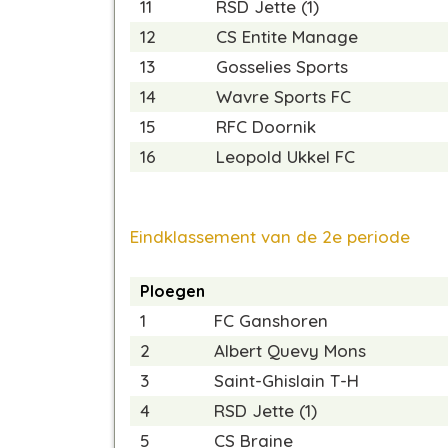
11
RSD Jette (1)
12
CS Entite Manage
13
Gosselies Sports
14
Wavre Sports FC
15
RFC Doornik
16
Leopold Ukkel FC
Eindklassement van de 2e periode
Ploegen
1
FC Ganshoren
2
Albert Quevy Mons
3
Saint-Ghislain T-H
4
RSD Jette (1)
5
CS Braine