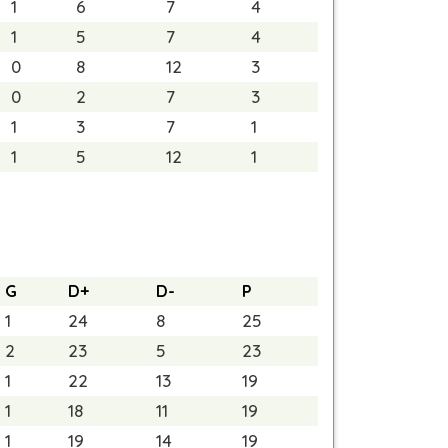
1
6
7
4
1
5
7
4
0
8
12
3
0
2
7
3
1
3
7
1
1
5
12
1
G
D+
D-
P
1
24
8
25
2
23
5
23
1
22
13
19
1
18
11
19
1
19
14
19