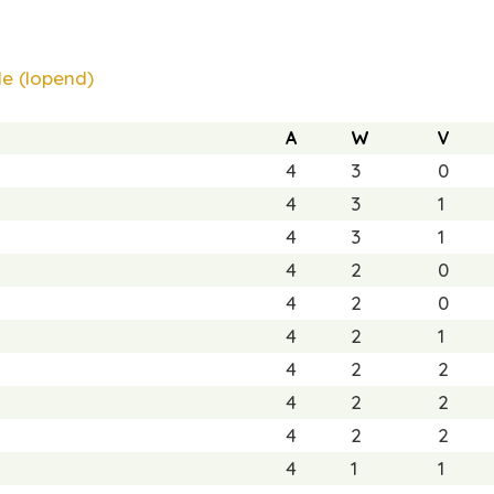
e (lopend)
A
W
V
4
3
0
4
3
1
4
3
1
4
2
0
4
2
0
4
2
1
4
2
2
4
2
2
4
2
2
4
1
1