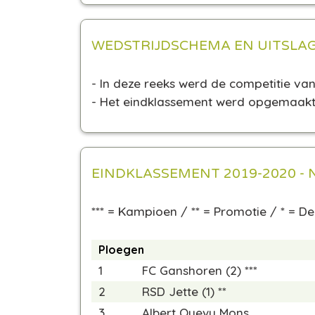
WEDSTRIJDSCHEMA EN UITSLA
- In deze reeks werd de competitie v
- Het eindklassement werd opgemaakt 
EINDKLASSEMENT 2019-2020 - 
*** = Kampioen / ** = Promotie / * = D
Ploegen
1
FC Ganshoren (2) ***
2
RSD Jette (1) **
3
Albert Quevy Mons