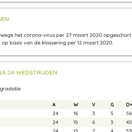
GEN
anwege het corona-virus per 27 maart 2020 opgeschort
op basis van de klassering per 12 maart 2020.
NA 24 WEDSTRIJDEN
egradatie
A
W
V
G
D
24
16
3
5
56
24
15
6
3
45
24
13
7
4
53