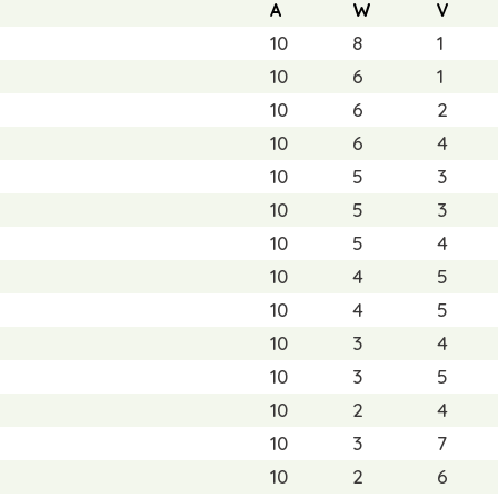
A
W
V
10
8
1
10
6
1
10
6
2
10
6
4
10
5
3
10
5
3
10
5
4
10
4
5
10
4
5
10
3
4
10
3
5
10
2
4
10
3
7
10
2
6