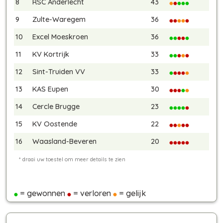
8
RSC Anderlecht
43
9
Zulte-Waregem
36
10
Excel Moeskroen
36
11
KV Kortrijk
33
12
Sint-Truiden VV
33
13
KAS Eupen
30
14
Cercle Brugge
23
15
KV Oostende
22
16
Waasland-Beveren
20
= gewonnen
= verloren
= gelijk