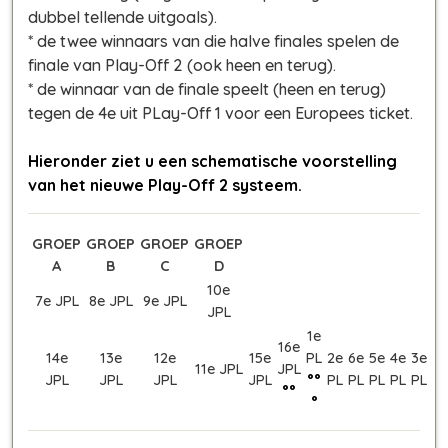
dubbel tellende uitgoals).
* de twee winnaars van die halve finales spelen de
finale van Play-Off 2 (ook heen en terug).
* de winnaar van de finale speelt (heen en terug)
tegen de 4e uit PLay-Off 1 voor een Europees ticket.
Hieronder ziet u een schematische voorstelling
van het nieuwe Play-Off 2 systeem.
GROEP
GROEP
GROEP
GROEP
A
B
C
D
10e
7e JPL
8e JPL
9e JPL
JPL
1e
16e
14e
13e
12e
15e
PL
2e
6e
5e
4e
3e
11e JPL
JPL
JPL
JPL
JPL
JPL
°°
PL
PL
PL
PL
PL
°°
°