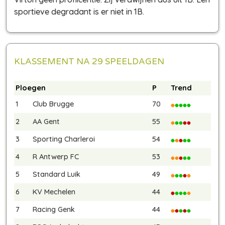
sportieve degradant is er niet in 1B.
KLASSEMENT NA 29 SPEELDAGEN
Ploegen
P
Trend
1
Club Brugge
70
2
AA Gent
55
3
Sporting Charleroi
54
4
R Antwerp FC
53
5
Standard Luik
49
6
KV Mechelen
44
7
Racing Genk
44