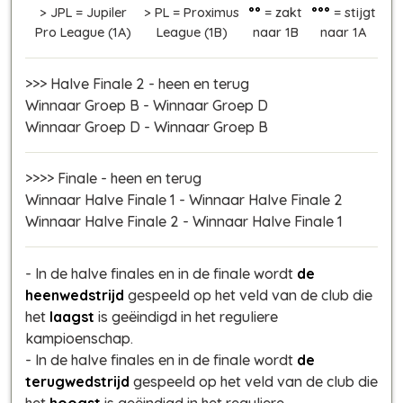
> JPL = Jupiler
> PL = Proximus
°°
= zakt
°°°
= stijgt
Pro League (1A)
League (1B)
naar 1B
naar 1A
>>> Halve Finale 2 - heen en terug
Winnaar Groep B - Winnaar Groep D
Winnaar Groep D - Winnaar Groep B
>>>> Finale - heen en terug
Winnaar Halve Finale 1 - Winnaar Halve Finale 2
Winnaar Halve Finale 2 - Winnaar Halve Finale 1
- In de halve finales en in de finale wordt
de
heenwedstrijd
gespeeld op het veld van de club die
het
laagst
is geëindigd in het reguliere
kampioenschap.
- In de halve finales en in de finale wordt
de
terugwedstrijd
gespeeld op het veld van de club die
het
hoogst
is geëindigd in het reguliere