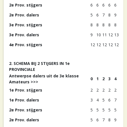
2e Prov. stijgers
6
6
6
6
6
2e Prov. dalers
5
6
7
8
9
3e Prov. stijgers
8
8
8
8
8
3e Prov. dalers
9
10
11
12
13
4e Prov. stijgers
12
12
12
12
12
2. SCHEMA BIJ 2 STIJGERS IN 1e
PROVINCIALE
Antwerpse dalers uit de 3e klasse
0
1
2
3
4
Amateurs >>>
1e Prov. stijgers
2
2
2
2
2
1e Prov. dalers
3
4
5
6
7
2e Prov. stijgers
5
5
5
5
5
2e Prov. dalers
5
6
7
8
9