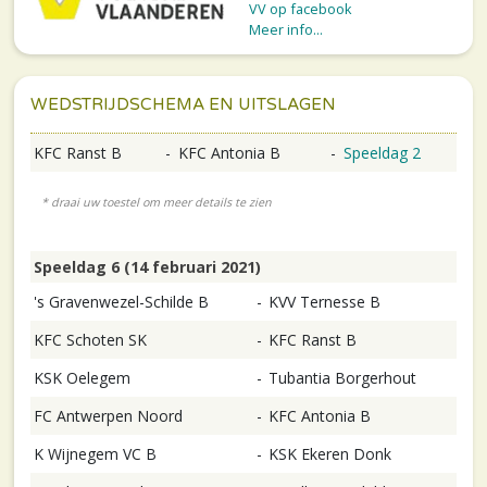
VV op facebook
Meer info...
WEDSTRIJDSCHEMA EN UITSLAGEN
KFC Ranst B
-
KFC Antonia B
-
Speeldag 2
Speeldag 6 (14 februari 2021)
's Gravenwezel-Schilde B
-
KVV Ternesse B
KFC Schoten SK
-
KFC Ranst B
KSK Oelegem
-
Tubantia Borgerhout
FC Antwerpen Noord
-
KFC Antonia B
K Wijnegem VC B
-
KSK Ekeren Donk