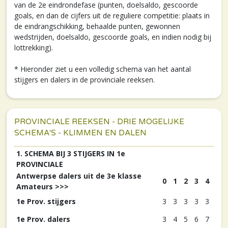
van de 2e eindrondefase (punten, doelsaldo, gescoorde
goals, en dan de cijfers uit de reguliere competitie: plaats in
de eindrangschikking, behaalde punten, gewonnen
wedstrijden, doelsaldo, gescoorde goals, en indien nodig bij
lottrekking).
* Hieronder ziet u een volledig schema van het aantal
stijgers en dalers in de provinciale reeksen.
PROVINCIALE REEKSEN - DRIE MOGELIJKE
SCHEMA'S - KLIMMEN EN DALEN
1. SCHEMA BIJ 3 STIJGERS IN 1e
PROVINCIALE
Antwerpse dalers uit de 3e klasse
0
1
2
3
4
Amateurs >>>
1e Prov. stijgers
3
3
3
3
3
1e Prov. dalers
3
4
5
6
7