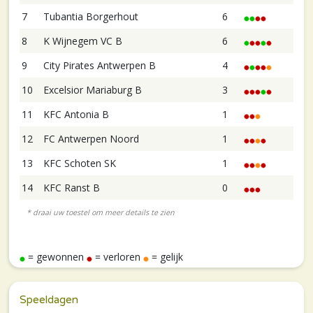
7
Tubantia Borgerhout
6
8
K Wijnegem VC B
6
9
City Pirates Antwerpen B
4
10
Excelsior Mariaburg B
3
11
KFC Antonia B
1
12
FC Antwerpen Noord
1
13
KFC Schoten SK
1
14
KFC Ranst B
0
= gewonnen
= verloren
= gelijk
Speeldagen