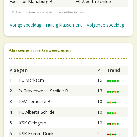
Excelsior Mariaburg B
-
FC Alberta Schilde
Vorige speeldag
Huidig klassement
Volgende speeldag
Klassement na 6 speeldagen
Ploegen
P
Trend
1
FC Merksem
15
2
's Gravenwezel-Schilde B
13
3
KVV Ternesse B
10
4
FC Alberta Schilde
10
5
KSK Oelegem
10
6
KSK Ekeren Donk
6