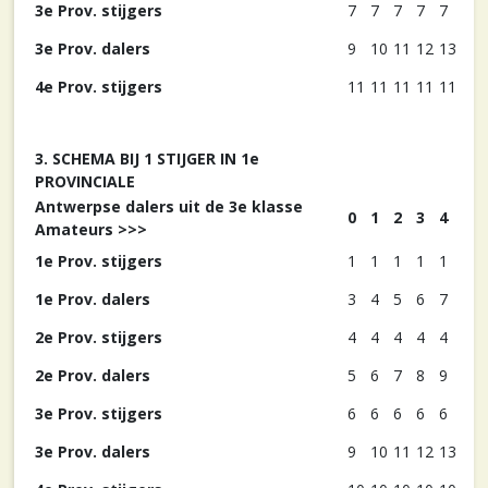
3e Prov. stijgers
7
7
7
7
7
3e Prov. dalers
9
10
11
12
13
4e Prov. stijgers
11
11
11
11
11
3. SCHEMA BIJ 1 STIJGER IN 1e
PROVINCIALE
Antwerpse dalers uit de 3e klasse
0
1
2
3
4
Amateurs >>>
1e Prov. stijgers
1
1
1
1
1
1e Prov. dalers
3
4
5
6
7
2e Prov. stijgers
4
4
4
4
4
2e Prov. dalers
5
6
7
8
9
3e Prov. stijgers
6
6
6
6
6
3e Prov. dalers
9
10
11
12
13