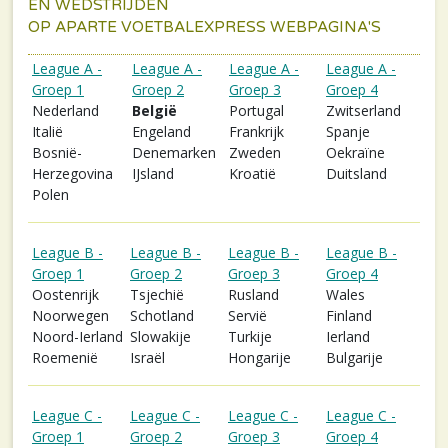
EN WEDSTRIJDEN
OP APARTE VOETBALEXPRESS WEBPAGINA'S
League A -
League A -
League A -
League A -
Groep 1
Groep 2
Groep 3
Groep 4
Nederland
België
Portugal
Zwitserland
Italië
Engeland
Frankrijk
Spanje
Bosnië-
Denemarken
Zweden
Oekraïne
Herzegovina
IJsland
Kroatië
Duitsland
Polen
League B -
League B -
League B -
League B -
Groep 1
Groep 2
Groep 3
Groep 4
Oostenrijk
Tsjechië
Rusland
Wales
Noorwegen
Schotland
Servië
Finland
Noord-Ierland
Slowakije
Turkije
Ierland
Roemenië
Israël
Hongarije
Bulgarije
League C -
League C -
League C -
League C -
Groep 1
Groep 2
Groep 3
Groep 4