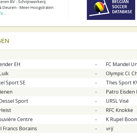
ren BV - Schrijnwerkerij
 Deuren - Meer-Hoogstraten
o...
GEN
ender EH
-
FC Mandel Un
Luik
-
Olympic Cl. C
el Sport SE
-
Thes Sport K
ienen
-
Patro Eisde
Dessel Sport
-
URSL Visé
Heist
-
RFC Knokke
ouvière Centre
-
K Rupel Boo
l Francs Borains
-
vrij