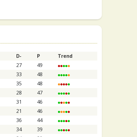
D-
P
Trend
27
49
33
48
35
48
28
47
31
46
21
46
36
44
34
39