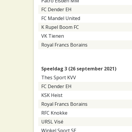
Patro Eisden MM
FC Dender EH
FC Mandel United
K Rupel Boom FC
VK Tienen
Royal Francs Borains
Speeldag 3 (26 september 2021)
Thes Sport KVV
FC Dender EH
KSK Heist
Royal Francs Borains
RFC Knokke
URSL Visé
Winkel Sport SE