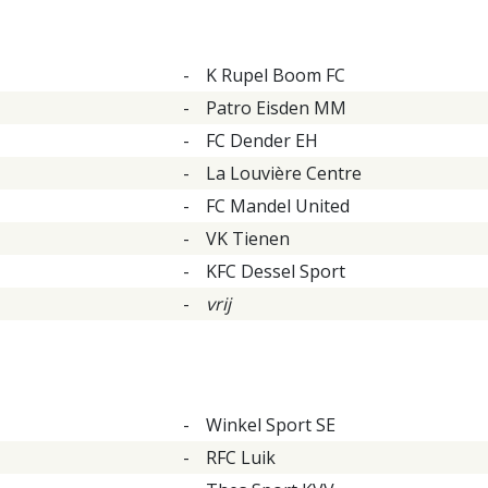
-
K Rupel Boom FC
-
Patro Eisden MM
-
FC Dender EH
-
La Louvière Centre
-
FC Mandel United
-
VK Tienen
-
KFC Dessel Sport
-
vrij
-
Winkel Sport SE
-
RFC Luik