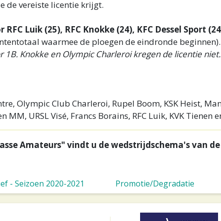
de vereiste licentie krijgt.
RFC Luik (25), RFC Knokke (24), KFC Dessel Sport (24
puntentotaal waarmee de ploegen de eindronde beginnen).
or 1B. Knokke en Olympic Charleroi kregen de licentie nie
ntre, Olympic Club Charleroi, Rupel Boom, KSK Heist, Ma
den MM, URSL Visé, Francs Borains, RFC Luik, KVK Tienen 
lasse Amateurs" vindt u de wedstrijdschema's van de
ief - Seizoen 2020-2021
Promotie/Degradatie