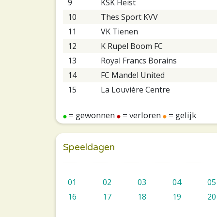
9
KSK Heist
10
Thes Sport KVV
11
VK Tienen
12
K Rupel Boom FC
13
Royal Francs Borains
14
FC Mandel United
15
La Louvière Centre
= gewonnen
= verloren
= gelijk
Speeldagen
01
02
03
04
05
16
17
18
19
20