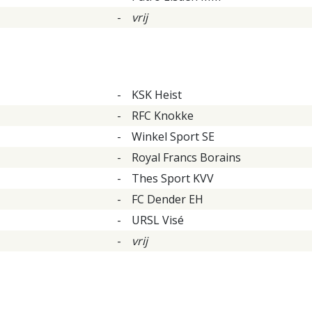
-
vrij
-
KSK Heist
-
RFC Knokke
-
Winkel Sport SE
-
Royal Francs Borains
-
Thes Sport KVV
-
FC Dender EH
-
URSL Visé
-
vrij