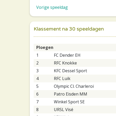
Vorige speeldag
Klassement na 30 speeldagen
Ploegen
1
FC Dender EH
2
RFC Knokke
3
KFC Dessel Sport
4
RFC Luik
5
Olympic Cl. Charleroi
6
Patro Eisden MM
7
Winkel Sport SE
8
URSL Visé