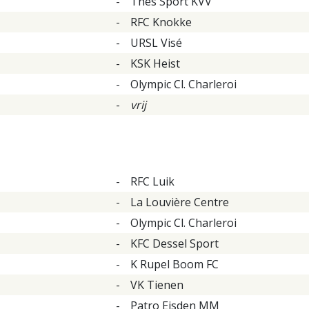
-
Thes Sport KVV
-
RFC Knokke
-
URSL Visé
-
KSK Heist
-
Olympic Cl. Charleroi
-
vrij
-
RFC Luik
-
La Louvière Centre
-
Olympic Cl. Charleroi
-
KFC Dessel Sport
-
K Rupel Boom FC
-
VK Tienen
-
Patro Eisden MM