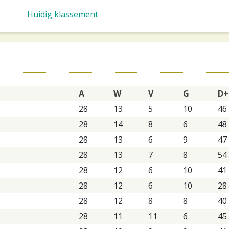
Huidig klassement
A
W
V
G
D+
28
13
5
10
46
28
14
8
6
48
28
13
6
9
47
28
13
7
8
54
28
12
6
10
41
28
12
6
10
28
28
12
8
8
40
28
11
11
6
45