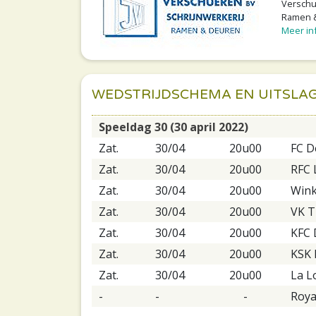
Verschue
Ramen &
Meer inf
WEDSTRIJDSCHEMA EN UITSLA
Speeldag 30 (30 april 2022)
Zat.
30/04
20u00
FC D
Zat.
30/04
20u00
RFC 
Zat.
30/04
20u00
Wink
Zat.
30/04
20u00
VK T
Zat.
30/04
20u00
KFC 
Zat.
30/04
20u00
KSK 
Zat.
30/04
20u00
La L
-
-
-
Roya