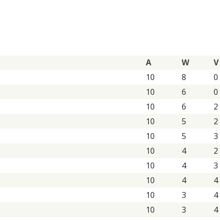
A
W
V
10
8
0
10
6
0
10
6
2
10
5
2
10
5
3
10
4
2
10
4
3
10
4
4
10
3
4
10
3
4