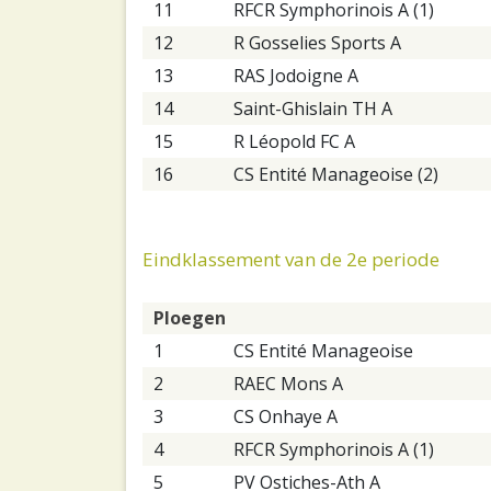
11
RFCR Symphorinois A (1)
12
R Gosselies Sports A
13
RAS Jodoigne A
14
Saint-Ghislain TH A
15
R Léopold FC A
16
CS Entité Manageoise (2)
Eindklassement van de 2e periode
Ploegen
1
CS Entité Manageoise
2
RAEC Mons A
3
CS Onhaye A
4
RFCR Symphorinois A (1)
5
PV Ostiches-Ath A