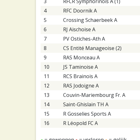
3
RFCR Symphorinois A (1)
4
RFC Doornik A
5
Crossing Schaerbeek A
6
RJ Aischoise A
7
PV Ostiches-Ath A
8
CS Entité Manageoise (2)
9
RAS Monceau A
10
JS Taminoise A
11
RCS Brainois A
12
RAS Jodoigne A
13
Couvin-Mariembourg Fr. A
14
Saint-Ghislain TH A
15
R Gosselies Sports A
16
R Léopold FC A
= gewonnen
= verloren
= gelijk