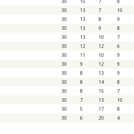
30
15
7
8
30
13
7
10
30
13
8
9
30
13
9
8
30
13
10
7
30
12
12
6
30
11
10
9
30
9
12
9
30
8
13
9
30
8
14
8
30
8
15
7
30
7
13
10
30
5
17
8
30
6
20
4