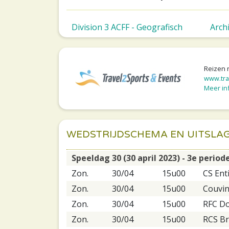
Division 3 ACFF - Geografisch
Arch
Reizen 
www.tra
Meer inf
WEDSTRIJDSCHEMA EN UITSLA
Speeldag 30 (30 april 2023) - 3e period
Zon.
30/04
15u00
CS Ent
Zon.
30/04
15u00
Couvin
Zon.
30/04
15u00
RFC Do
Zon.
30/04
15u00
RCS Br