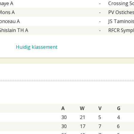
haye A
-
Crossing S
Mons A
-
PV Ostiche
onceau A
-
JS Taminoi
Ghislain TH A
-
RFCR Symph
Huidig klassement
A
W
V
G
30
21
5
4
30
17
7
6