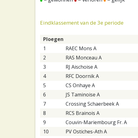
Eindklassement van de 3e periode
Ploegen
1
RAEC Mons A
2
RAS Monceau A
3
RJ Aischoise A
4
RFC Doornik A
5
CS Onhaye A
6
JS Taminoise A
7
Crossing Schaerbeek A
8
RCS Brainois A
9
Couvin-Mariembourg Fr. A
10
PV Ostiches-Ath A