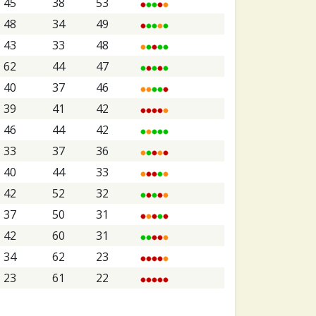
45
38
53
48
34
49
43
33
48
62
44
47
40
37
46
39
41
42
46
44
42
33
37
36
40
44
33
42
52
32
37
50
31
42
60
31
34
62
23
23
61
22