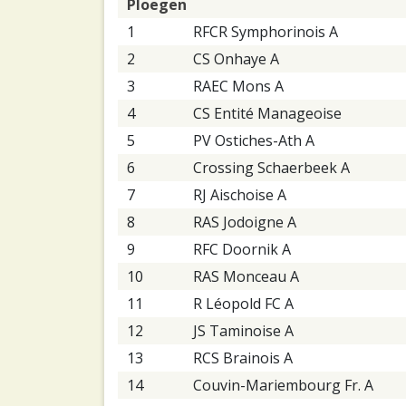
Ploegen
1
RFCR Symphorinois A
2
CS Onhaye A
3
RAEC Mons A
4
CS Entité Manageoise
5
PV Ostiches-Ath A
6
Crossing Schaerbeek A
7
RJ Aischoise A
8
RAS Jodoigne A
9
RFC Doornik A
10
RAS Monceau A
11
R Léopold FC A
12
JS Taminoise A
13
RCS Brainois A
14
Couvin-Mariembourg Fr. A