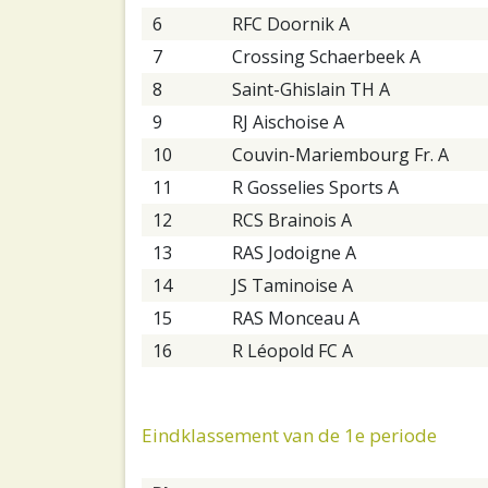
6
RFC Doornik A
7
Crossing Schaerbeek A
8
Saint-Ghislain TH A
9
RJ Aischoise A
10
Couvin-Mariembourg Fr. A
11
R Gosselies Sports A
12
RCS Brainois A
13
RAS Jodoigne A
14
JS Taminoise A
15
RAS Monceau A
16
R Léopold FC A
Eindklassement van de 1e periode