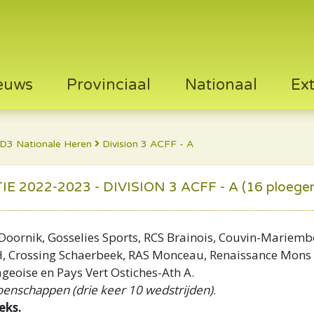
euws
Provinciaal
Nationaal
Ex
D3 Nationale Heren
Division 3 ACFF - A
022-2023 - DIVISION 3 ACFF - A (16 ploege
Doornik, Gosselies Sports, RCS Brainois, Couvin-Mariemb
-H, Crossing Schaerbeek, RAS Monceau, Renaissance Mons 
eoise en Pays Vert Ostiches-Ath A.
enschappen (drie keer 10 wedstrijden)
.
eks.