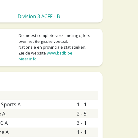
Division 3 ACFF - B
De meest complete verzameling cijfers
over het Belgische voetbal.
Nationale en provinciale statistieken.
Zie de website
www.bsdb.be
Meer info...
 Sports A
1 - 1
e A
2 - 5
FC A
3 - 1
ne A
1 - 1