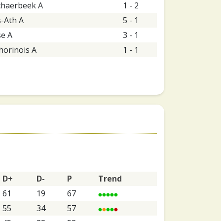
chaerbeek A
1 - 2
s-Ath A
5 - 1
se A
3 - 1
orinois A
1 - 1
D+
D-
P
Trend
61
19
67
55
34
57