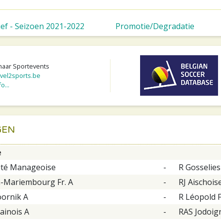
ief - Seizoen 2021-2022
Promotie/Degradatie
naar Sportevents
vel2sports.be
o...
GEN
e
ité Manageoise
-
R Gosselies
-Mariembourg Fr. A
-
RJ Aischois
ornik A
-
R Léopold 
ainois A
-
RAS Jodoig