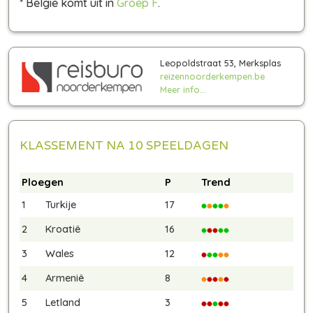
* België komt uit in
Groep F
.
Leopoldstraat 53, Merksplas
reizennoorderkempen.be
Meer info...
KLASSEMENT NA 10 SPEELDAGEN
Ploegen
P
Trend
1
Turkije
17
2
Kroatië
16
3
Wales
12
4
Armenië
8
5
Letland
3