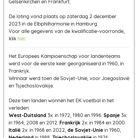
Gelsenkirchen en Frankfurt.
De loting vond plaats op zaterdag 2 december
2023 in de Elbphilharmonie in Hamburg.
Voor alle gegevens van de kwalificatie-voorronde,
klik
hier
.
Het Europees Kampioenschap voor landenteams
werd voor de eerste keer georganiseerd in 1960, in
Frankrijk.
Winnaar werd toen de Sovjet-Unie, voor Joegoslavië
en Tsjechoslovakije.
Deze tien landen wonnen het EK voetbal in het
verleden:
West-Duitsland
3x: in 1972, 1980 en 1996.
Spanje
3x:
in 1964, 2008 en 2012.
Frankrijk
2x: in 1984 en 2000.
Italië
2x: in 1968 en 2022,
de Sovjet-Unie
in 1960,
Nederland
in 1988,
Tsjechoslovakije
in 1976,