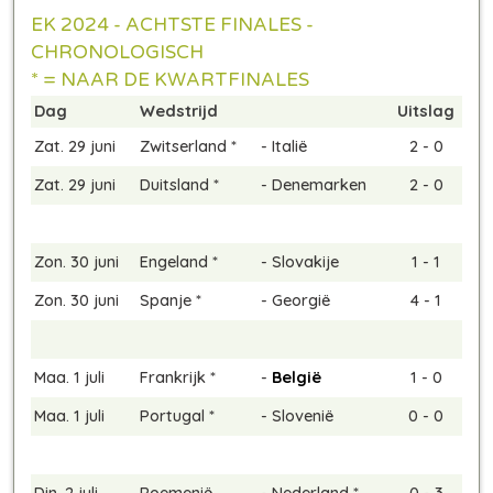
EK 2024 - ACHTSTE FINALES -
CHRONOLOGISCH
* = NAAR DE KWARTFINALES
Dag
Wedstrijd
Uitslag
Zat. 29 juni
Zwitserland *
-
Italië
2 - 0
Zat. 29 juni
Duitsland *
-
Denemarken
2 - 0
Zon. 30 juni
Engeland *
-
Slovakije
1 - 1
Zon. 30 juni
Spanje *
-
Georgië
4 - 1
Maa. 1 juli
Frankrijk *
-
België
1 - 0
Maa. 1 juli
Portugal *
-
Slovenië
0 - 0
Din. 2 juli
Roemenië
-
Nederland *
0 - 3