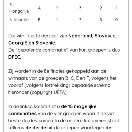
5.
A
3
-3
2
1
Hongarije
6. Kroatië
B
2
-3
3
0
Die vier "beste derdes" zijn
Nederlend, Slovakije,
Georgië en Slovenië
.
De "bepalende combinatie" van hun groepen is dus
DFEC
.
Zij worden in de 8e finales gekoppeld aan de
winnaars van de groepen B, C, E en F, volgens het
vooraf (volgens lottrekking) bepaalde schema
hieronder (copyright UEFA).
In de linkse kolom ziet u
de 15 mogelijke
combinaties
van de vier groepen waaruit de vier
beste derdes komen. In de andere kolommen staat
telkens
de derde
uit de groepen waartegen
de