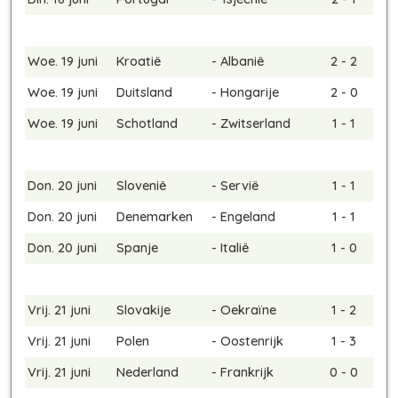
Woe. 19 juni
Kroatië
-
Albanië
2 - 2
Woe. 19 juni
Duitsland
-
Hongarije
2 - 0
Woe. 19 juni
Schotland
-
Zwitserland
1 - 1
Don. 20 juni
Slovenië
-
Servië
1 - 1
Don. 20 juni
Denemarken
-
Engeland
1 - 1
Don. 20 juni
Spanje
-
Italië
1 - 0
Vrij. 21 juni
Slovakije
-
Oekraïne
1 - 2
Vrij. 21 juni
Polen
-
Oostenrijk
1 - 3
Vrij. 21 juni
Nederland
-
Frankrijk
0 - 0