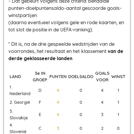
- Dat gebeurt volgens deze criteria: behaalde
punten-doelpuntensaldo-aantal gescoorde goals-
winstpartijen
(daarna eventueel volgens gele en rode kaarten, en
tot slot de positie in de UEFA-ranking).
* Dit is, na de drie gespeelde wedstrijden van de
voorrondes, het resultaat en het klassement
van de
derde geklasseerde landen
.
3e IN
GOALS
LAND
PUNTEN
DOELSALDO
WINST
GROEP
VOOR
1.
D
4
0
4
1
Nederland
2. Georgië
F
4
0
4
1
3.
E
4
0
3
1
Slovakije
4.
C
3
0
2
0
Slovenië