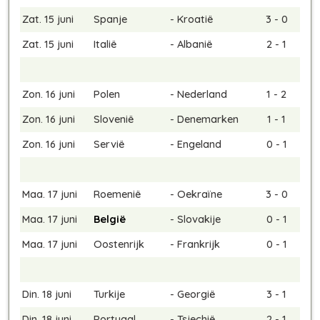
Zat. 15 juni
Spanje
-
Kroatië
3 - 0
Zat. 15 juni
Italië
-
Albanië
2 - 1
Zon. 16 juni
Polen
-
Nederland
1 - 2
Zon. 16 juni
Slovenië
-
Denemarken
1 - 1
Zon. 16 juni
Servië
-
Engeland
0 - 1
Maa. 17 juni
Roemenië
-
Oekraïne
3 - 0
Maa. 17 juni
België
-
Slovakije
0 - 1
Maa. 17 juni
Oostenrijk
-
Frankrijk
0 - 1
Din. 18 juni
Turkije
-
Georgië
3 - 1
Din. 18 juni
Portugal
-
Tsjechië
2 - 1