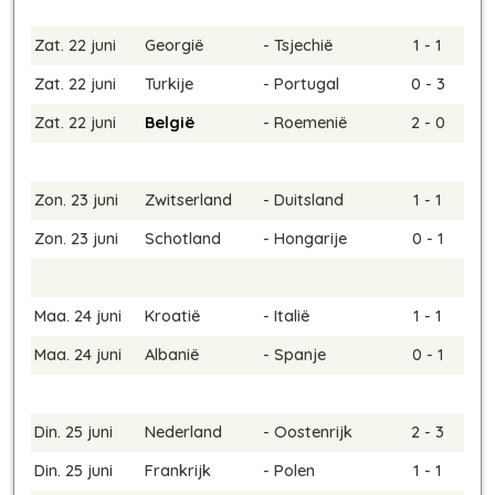
Zat. 22 juni
Georgië
-
Tsjechië
1 - 1
Zat. 22 juni
Turkije
-
Portugal
0 - 3
Zat. 22 juni
België
-
Roemenië
2 - 0
Zon. 23 juni
Zwitserland
-
Duitsland
1 - 1
Zon. 23 juni
Schotland
-
Hongarije
0 - 1
Maa. 24 juni
Kroatië
-
Italië
1 - 1
Maa. 24 juni
Albanië
-
Spanje
0 - 1
Din. 25 juni
Nederland
-
Oostenrijk
2 - 3
Din. 25 juni
Frankrijk
-
Polen
1 - 1