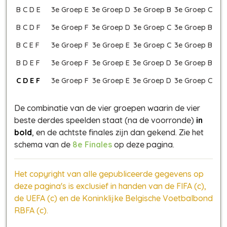
B C D E
3e Groep E
3e Groep D
3e Groep B
3e Groep C
B C D F
3e Groep F
3e Groep D
3e Groep C
3e Groep B
B C E F
3e Groep F
3e Groep E
3e Groep C
3e Groep B
B D E F
3e Groep F
3e Groep E
3e Groep D
3e Groep B
C D E F
3e Groep F
3e Groep E
3e Groep D
3e Groep C
De combinatie van de vier groepen waarin de vier
beste derdes speelden staat (na de voorronde)
in
bold
, en de achtste finales zijn dan gekend. Zie het
schema van de
8e Finales
op deze pagina.
Het copyright van alle gepubliceerde gegevens op
deze pagina's is exclusief in handen van de FIFA (c),
de UEFA (c) en de Koninklijke Belgische Voetbalbond
RBFA (c).