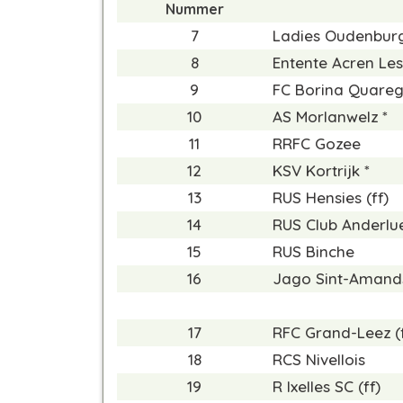
Nummer
7
Ladies Oudenbur
8
Entente Acren Les
9
FC Borina Quare
10
AS Morlanwelz *
11
RRFC Gozee
12
KSV Kortrijk *
13
RUS Hensies (ff)
14
RUS Club Anderlue
15
RUS Binche
16
Jago Sint-Amand
17
RFC Grand-Leez (f
18
RCS Nivellois
19
R Ixelles SC (ff)