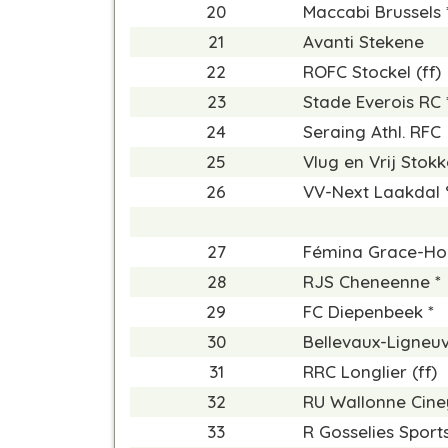
20
Maccabi Brussels 
21
Avanti Stekene
22
ROFC Stockel (ff)
23
Stade Everois RC 
24
Seraing Athl. RFC
25
Vlug en Vrij Stok
26
VV-Next Laakdal °
27
Fémina Grace-Hol
28
RJS Cheneenne *
29
FC Diepenbeek *
30
Bellevaux-Ligneuvi
31
RRC Longlier (ff)
32
RU Wallonne Cine
33
R Gosselies Sport