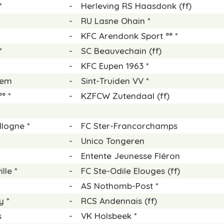
*
-
Herleving RS Haasdonk (ff)
-
RU Lasne Ohain *
-
KFC Arendonk Sport °° *
*
-
SC Beauvechain (ff)
-
KFC Eupen 1963 *
kem
-
Sint-Truiden VV *
° *
-
KZFCW Zutendaal (ff)
logne *
-
FC Ster-Francorchamps
-
Unico Tongeren
-
Entente Jeunesse Fléron
lle *
-
FC Ste-Odile Elouges (ff)
-
AS Nothomb-Post *
y *
-
RCS Andennais (ff)
s
-
VK Holsbeek *