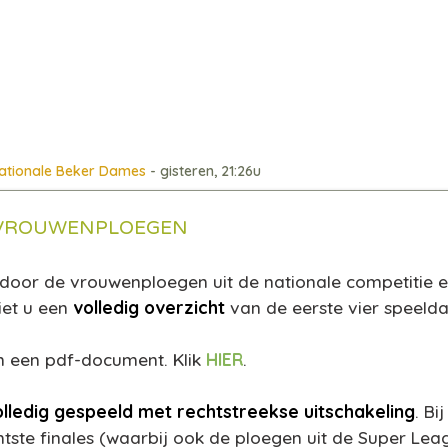
ationale Beker Dames
- gisteren, 21:26u
- VROUWENPLOEGEN
door de vrouwenploegen uit de nationale competitie en
iet u een
volledig overzicht
van de eerste vier speelda
 in een pdf-document. Klik
HIER
.
olledig gespeeld met rechtstreekse uitschakeling
. Bi
tste finales (waarbij ook de ploegen uit de Super Lea