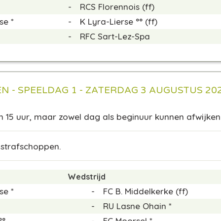
-
RCS Florennois (ff)
se *
-
K Lyra-Lierse °° (ff)
-
RFC Sart-Lez-Spa
N - SPEELDAG 1 - ZATERDAG 3 AUGUSTUS 20
m 15 uur, maar zowel dag als beginuur kunnen afwijken
 strafschoppen.
Wedstrijd
se *
-
FC B. Middelkerke (ff)
-
RU Lasne Ohain *
°°
-
FC Moorsel *