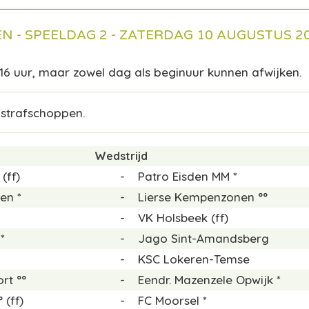
N - SPEELDAG 2 - ZATERDAG 10 AUGUSTUS 2
 16 uur, maar zowel dag als beginuur kunnen afwijken.
 strafschoppen.
Wedstrijd
(ff)
-
Patro Eisden MM *
en *
-
Lierse Kempenzonen °°
-
VK Holsbeek (ff)
*
-
Jago Sint-Amandsberg
-
KSC Lokeren-Temse
rt °°
-
Eendr. Mazenzele Opwijk *
 (ff)
-
FC Moorsel *