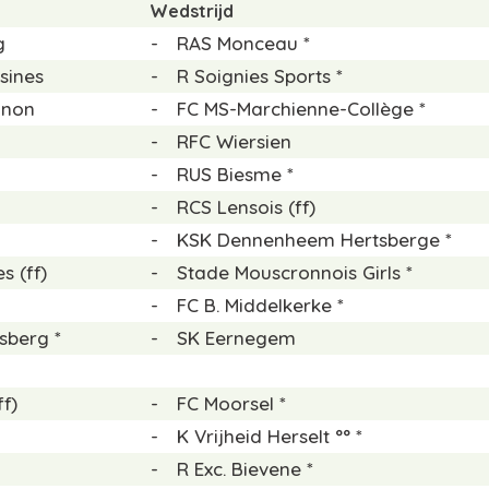
Wedstrijd
g
-
RAS Monceau *
sines
-
R Soignies Sports *
gnon
-
FC MS-Marchienne-Collège *
-
RFC Wiersien
-
RUS Biesme *
-
RCS Lensois (ff)
-
KSK Dennenheem Hertsberge *
s (ff)
-
Stade Mouscronnois Girls *
-
FC B. Middelkerke *
sberg *
-
SK Eernegem
f)
-
FC Moorsel *
-
K Vrijheid Herselt °° *
-
R Exc. Bievene *