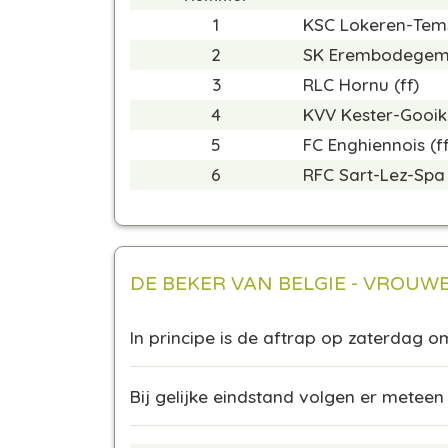
1
KSC Lokeren-Tem
2
SK Erembodegem 
3
RLC Hornu (ff)
4
KVV Kester-Gooik 
5
FC Enghiennois (ff
6
RFC Sart-Lez-Spa 
DE BEKER VAN BELGIE - VROUW
In principe is de aftrap op zaterdag o
Bij gelijke eindstand volgen er meteen