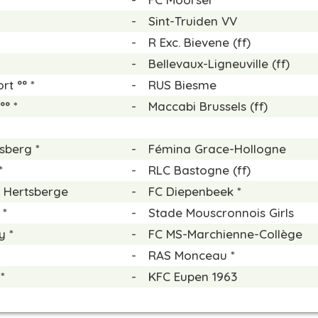
-
Sint-Truiden VV
-
R Exc. Bievene (ff)
-
Bellevaux-Ligneuville (ff)
t °° *
-
RUS Biesme
°° *
-
Maccabi Brussels (ff)
sberg *
-
Fémina Grace-Hollogne
*
-
RLC Bastogne (ff)
Hertsberge
-
FC Diepenbeek *
 *
-
Stade Mouscronnois Girls
y *
-
FC MS-Marchienne-Collège
-
RAS Monceau *
*
-
KFC Eupen 1963