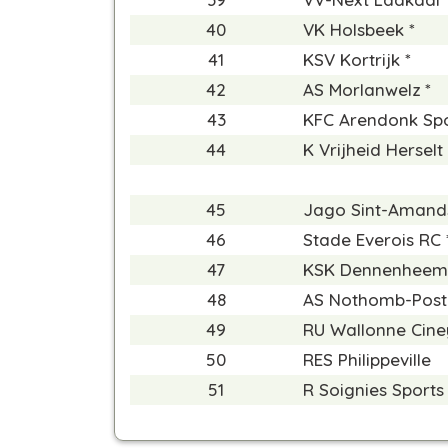
40
VK Holsbeek *
41
KSV Kortrijk *
42
AS Morlanwelz *
43
KFC Arendonk Spor
44
K Vrijheid Herselt 
45
Jago Sint-Amand
46
Stade Everois RC 
47
KSK Dennenheem 
48
AS Nothomb-Post
49
RU Wallonne Cine
50
RES Philippeville
51
R Soignies Sports 