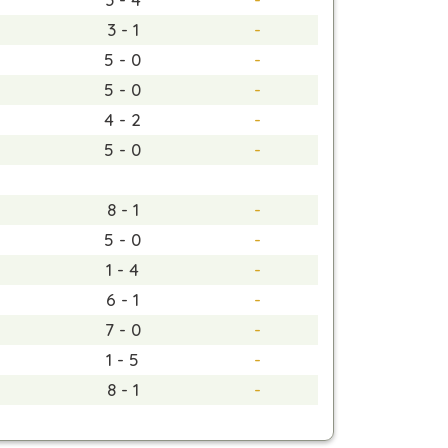
3 - 1
-
5 - 0
-
5 - 0
-
4 - 2
-
5 - 0
-
8 - 1
-
5 - 0
-
1 - 4
-
6 - 1
-
7 - 0
-
1 - 5
-
8 - 1
-