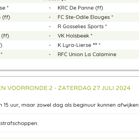
se *
-
KRC De Panne (ff)
(ff)
-
FC Ste-Odile Elouges *
-
R Gosselies Sports *
(ff)
-
VK Holsbeek *
)
-
K Lyra-Lierse °° *
*
-
RFC Union La Calamine
EN VOORRONDE 2 - ZATERDAG 27 JULI 2024
m 15 uur, maar zowel dag als beginuur kunnen afwijken
 strafschoppen.