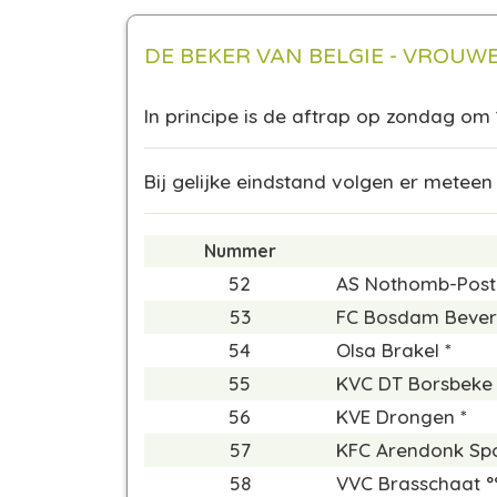
DE BEKER VAN BELGIE - VROUWE
In principe is de aftrap op zondag om
Bij gelijke eindstand volgen er meteen
Nummer
52
AS Nothomb-Post 
53
FC Bosdam Bever
54
Olsa Brakel *
55
KVC DT Borsbeke 
56
KVE Drongen *
57
KFC Arendonk Spo
58
VVC Brasschaat °°