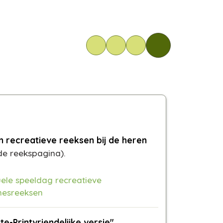
n recreatieve reeksen bij de heren
de reekspagina).
ele speeldag recreatieve
esreeksen
e-Printvriendelijke versie"
.