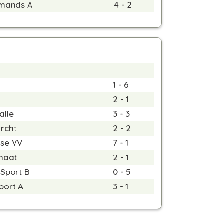
Amands A
4 - 2
1 - 6
2 - 1
alle
3 - 3
urcht
2 - 2
se VV
7 - 1
haat
2 - 1
Sport B
0 - 5
port A
3 - 1