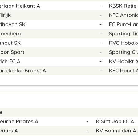
rlaar-Heikant A
-
KBSK Retie
lrijk
-
KFC Antoni
dhoven SK
-
FC Punt-La
roechem
-
Sporting Tis
nhout SK
-
RVC Hobok
goor Sport
-
Sporting Cl
ich FC A
-
KV Hooikt 
ariekerke-Branst A
-
KFC Ranst 
de
eurne Pirates A
-
K Sint Job FC A
puurs A
-
KV Bonheiden A