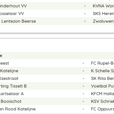
inderhout VV
-
KVNA Wor
osselaar VV
-
SKS Heren
 Lentezon Beerse
-
Zwaluwen
de
eest
-
FC Rupel-
Katelijne
-
K Schelle S
lzestraat
-
SK Rita Be
ting Tisselt B
-
Voetbal Pu
artselaar A
-
KFCM Hall
 Booischot
-
KSV Schrie
n Rood Katelijne
-
FC Oppuur