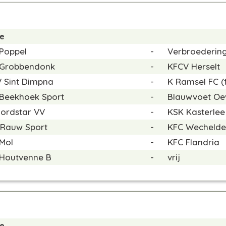
de
Poppel
-
Verbroederin
 Grobbendonk
-
KFCV Herselt
 Sint Dimpna
-
K Ramsel FC
(
Beekhoek Sport
-
Blauwvoet Oe
ordstar VV
-
KSK Kasterlee
Rauw Sport
-
KFC Wechelde
Mol
-
KFC Flandria
Houtvenne B
-
vrij
de