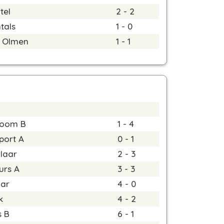
tel
2 - 2
tals
1 - 0
 Olmen
1 - 1
Boom B
1 - 4
port A
0 - 1
rlaar
2 - 3
urs A
3 - 3
aar
4 - 0
k
4 - 2
s B
6 - 1