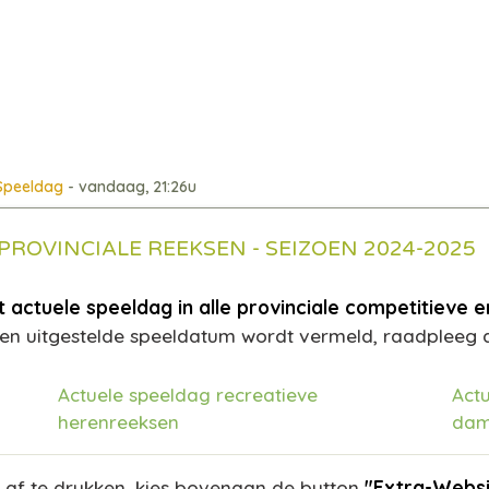
 Speeldag
- vandaag, 21:26u
PROVINCIALE REEKSEN - SEIZOEN 2024-2025
 actuele speeldag in alle provinciale competitieve e
en uitgestelde speeldatum wordt vermeld, raadpleeg 
Actuele speeldag recreatieve
Actu
herenreeksen
dam
 af te drukken, kies bovenaan de button
"Extra-Websit