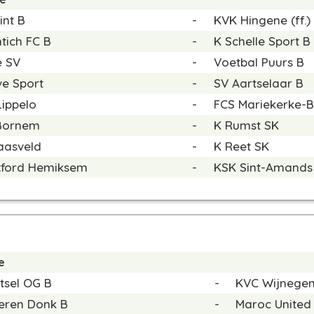
int B
-
KVK Hingene
(ff.)
tich FC B
-
K Schelle Sport B
e SV
-
Voetbal Puurs B
e Sport
-
SV Aartselaar B
ippelo
-
FCS Mariekerke-B
Bornem
-
K Rumst SK
aasveld
-
K Reet SK
xford Hemiksem
-
KSK Sint-Amands
e
tsel OG B
-
KVC Wijnege
eren Donk B
-
Maroc United