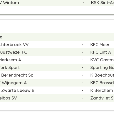
V Wintam
-
KSK Sint-
de
chterbroek VV
-
KFC Meer
uustwezel FC
-
KFC Lint A
Merksem A
-
KVC Oostm
Turk Sport
-
Sporting B
 Berendrecht Sp
-
K Boechout
 Wijnegem A
-
KFC Brassc
 Zwarte Leeuw B
-
K Berchem 
eibos SV
-
Zandvliet S