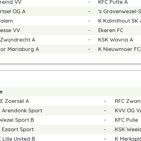
reind VV
-
KFC Putte A
rtsel OG A
-
's Gravenwezel-S
Walem
-
K Kalmthout SK 
nesse VV
-
Ekeren FC
 Zwijndrecht A
-
KSK Wavria A
ior Mariaburg A
-
K Nieuwmoer FC
de
E Zoersel A
-
RFC Zwan
 Arendonk Sport
-
KVV OG V
Wezel Sport B
-
KFC Pulle
 Ezaart Sport
-
KSK Weel
 Lille United B
-
K Merkspl