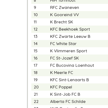
8
HIH Turnhout
9
RFC Zwaneven
10
K Gooreind VV
11
K Brecht SK
12
KFC Beekhoek Sport
13
KFC Zwarte Leeuw B
14
FC White Star
15
K Vlimmeren Sport
16
FC St-Jozef SK
17
FC Bucovina Loenhout
18
K Meerle FC
19
KFC Sint-Lenaarts B
20
KFC Poppel
21
K Sint-Job FC B
22
Alberta FC Schilde