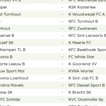
ppel
-
KSK Kasterlee
d-Turnhout
-
K Wuustwezel FC A
l
-
KFC Turnhout B
nhout
-
RFC Zwaneven
ersel B
-
KFC Sint-Lenaarts 
ozef SK
-
K Meerle FC
 Kempen TL B
-
KFC Beekhoek Spor
onia B
-
FC White Star
arte Leeuw B
-
K Gooreind VV
uw Sport Mol
-
KVNA Wortel
ovina Loenhout
-
K Sint-Job FC B
ndria Ravels
-
KFC Dessel Sport B
lse SK
-
K Brecht SK
 FC Schilde
-
KVC Oostmalle Sp.