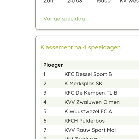
Zon.
24/08
15u00
KV Wes
Vorige speeldag
Klassement na 4 speeldagen
Ploegen
1
KFC Dessel Sport B
2
K Merksplas SK
3
KFC De Kempen TL B
4
KVV Zwaluwen Olmen
5
K Wuustwezel FC A
6
KFCH Pulderbos
7
KVV Rauw Sport Mol