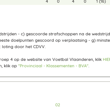
4
0
4
0
1 (16)
trijden - c) gescoorde strafschoppen na de wedstrijd 
este doelpunten gescoord op verplaatsing - g) minste
 : loting door het CDVV.
Groep 4 op de website van Voetbal Vlaanderen, klik
HIE
, klik op
"Provinciaal - Klassementen - BVA"
.
02