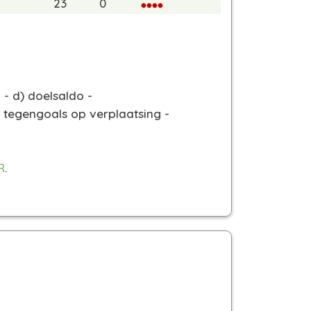
23
0
- d) doelsaldo -
 tegengoals op verplaatsing -
R
.