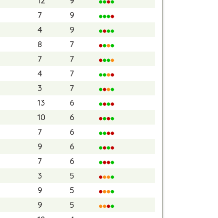
12
9
7
9
4
9
8
7
7
7
4
7
3
7
13
6
10
6
7
6
9
6
7
6
3
5
9
5
9
5