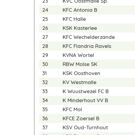
23
KVC Oostmalle Sp.
24
KFC Antonia B
25
KFC Halle
26
KSK Kasterlee
27
KFC Wechelderzande
28
KFC Flandria Ravels
29
KVNA Wortel
30
RBW Molse SK
31
KSK Oosthoven
32
KV Westmalle
33
K Wuustwezel FC B
34
K Minderhout VV B
35
KFC Mol
36
KFCE Zoersel B
37
KSV Oud-Turnhout