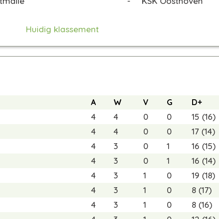
tmalle
-
KSK Oosthoven
Huidig klassement
A
W
V
G
D+
4
4
0
0
15 (16)
4
4
0
0
17 (14)
4
3
0
1
16 (15)
4
3
0
1
16 (14)
4
3
1
0
19 (18)
4
3
1
0
8 (17)
4
3
1
0
8 (16)