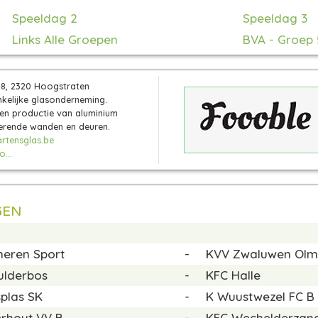
Speeldag 2
Speeldag 3
Links Alle Groepen
BVA - Groep 
48, 2320 Hoogstraten
kelijke glasonderneming.
en productie van aluminium
rende wanden en deuren.
tensglas.be
...
GEN
meren Sport
-
KVV Zwaluwen Ol
ulderbos
-
KFC Halle
plas SK
-
K Wuustwezel FC B
erhout VV B
-
KFC Wechelderzan