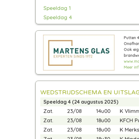
Speeldag 1
Speeldag 4
Putten 
Onafhan
Ook eig
brandwe
www.mar
Meer info
WEDSTRIJDSCHEMA EN UITSLA
Speeldag 4 (24 augustus 2025)
Zat.
23/08
14u00
K Vlim
Zat.
23/08
18u00
KFCH P
Zat.
23/08
18u00
K Merks
Zat.
23/08
18u30
K Mind