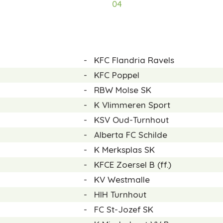
04
-
KFC Flandria Ravels
-
KFC Poppel
-
RBW Molse SK
-
K Vlimmeren Sport
-
KSV Oud-Turnhout
-
Alberta FC Schilde
-
K Merksplas SK
-
KFCE Zoersel B
(ff.)
-
KV Westmalle
-
HIH Turnhout
-
FC St-Jozef SK