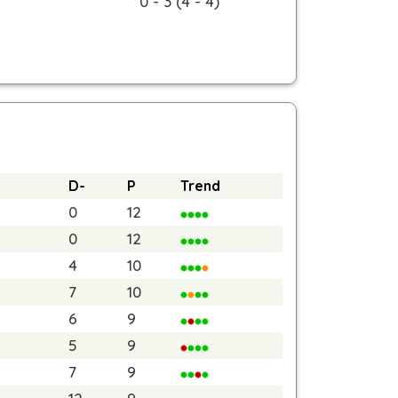
0 - 3 (4 - 4)
D-
P
Trend
0
12
0
12
4
10
7
10
6
9
5
9
7
9