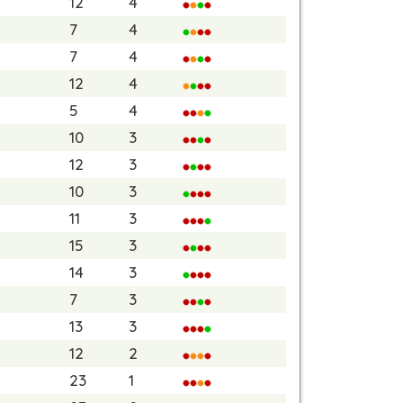
12
4
7
4
7
4
12
4
5
4
10
3
12
3
10
3
11
3
15
3
14
3
7
3
13
3
12
2
23
1