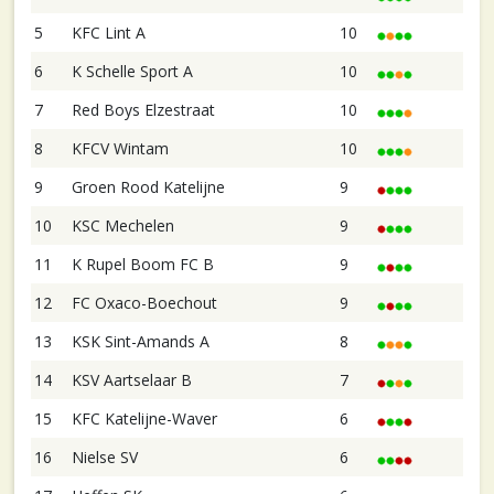
5
KFC Lint A
10
6
K Schelle Sport A
10
7
Red Boys Elzestraat
10
8
KFCV Wintam
10
9
Groen Rood Katelijne
9
10
KSC Mechelen
9
11
K Rupel Boom FC B
9
12
FC Oxaco-Boechout
9
13
KSK Sint-Amands A
8
14
KSV Aartselaar B
7
15
KFC Katelijne-Waver
6
16
Nielse SV
6