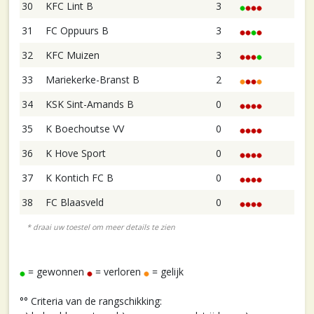
30
KFC Lint B
3
31
FC Oppuurs B
3
32
KFC Muizen
3
33
Mariekerke-Branst B
2
34
KSK Sint-Amands B
0
35
K Boechoutse VV
0
36
K Hove Sport
0
37
K Kontich FC B
0
38
FC Blaasveld
0
= gewonnen
= verloren
= gelijk
°° Criteria van de rangschikking: