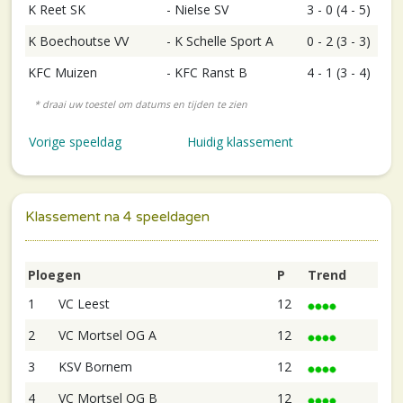
K Reet SK
-
Nielse SV
3 - 0 (4 - 5)
K Boechoutse VV
-
K Schelle Sport A
0 - 2 (3 - 3)
KFC Muizen
-
KFC Ranst B
4 - 1 (3 - 4)
Vorige speeldag
Huidig klassement
Klassement na 4 speeldagen
Ploegen
P
Trend
1
VC Leest
12
2
VC Mortsel OG A
12
3
KSV Bornem
12
4
VC Mortsel OG B
12