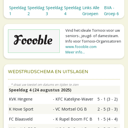
Speeldag
Speeldag
Speeldag
Speeldag
Links Alle
BVA -
1
2
3
4
Groepen
Groep 6
Vind het ideale Tornooi voor uw
seniors-, jeugd- of damesteam.
Info voor Tornooi-Organisatoren
www.foooble.com
Meer info...
WEDSTRIJDSCHEMA EN UITSLAGEN
Speeldag 4 (24 augustus 2025)
KVK Hingene
-
KFC Katelijne-Waver
5 - 1 (3 - 2)
K Hove Sport
-
VC Mortsel OG B
2 - 5 (3 - 3)
FC Blaasveld
-
K Rupel Boom FC B
1 - 5 (4 - 4)