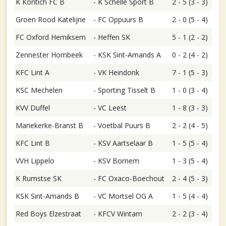
K Kontich FC B
-
K Schelle Sport B
2 - 5 (3 - 3)
Groen Rood Katelijne
-
FC Oppuurs B
2 - 0 (5 - 4)
FC Oxford Hemiksem
-
Heffen SK
5 - 1 (2 - 2)
Zennester Hombeek
-
KSK Sint-Amands A
0 - 2 (4 - 2)
KFC Lint A
-
VK Heindonk
7 - 1 (5 - 3)
KSC Mechelen
-
Sporting Tisselt B
1 - 0 (3 - 4)
KVV Duffel
-
VC Leest
1 - 8 (3 - 3)
Mariekerke-Branst B
-
Voetbal Puurs B
2 - 2 (4 - 5)
KFC Lint B
-
KSV Aartselaar B
1 - 5 (5 - 4)
VVH Lippelo
-
KSV Bornem
1 - 3 (5 - 4)
K Rumstse SK
-
FC Oxaco-Boechout
2 - 4 (5 - 3)
KSK Sint-Amands B
-
VC Mortsel OG A
1 - 5 (4 - 4)
Red Boys Elzestraat
-
KFCV Wintam
2 - 2 (3 - 4)