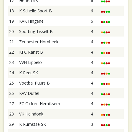
17
Heffen SK
6
18
K Schelle Sport B
6
19
KVK Hingene
6
20
Sporting Tisselt B
4
21
Zennester Hombeek
4
22
KFC Ranst B
4
23
VVH Lippelo
4
24
K Reet SK
4
25
Voetbal Puurs B
4
26
KVV Duffel
4
27
FC Oxford Hemiksem
4
28
VK Heindonk
4
29
K Rumstse SK
3