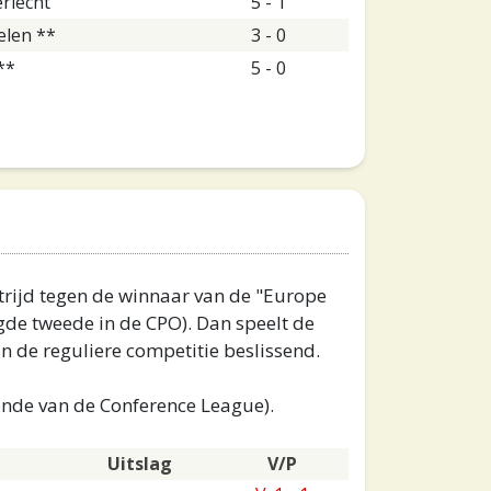
rlecht
5 - 1
len **
3 - 0
**
5 - 0
strijd tegen de winnaar van de "Europe
gde tweede in de CPO). Dan speelt de
in de reguliere competitie beslissend.
ronde van de Conference League).
Uitslag
V/P