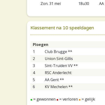
Zon. 31 mei
18u30
AA 
Klassement na 10 speeldagen
Ploegen
1
Club Brugge **
2
Union Sint-Gillis
3
Sint-Truiden VV **
4
RSC Anderlecht
5
AA Gent **
6
KV Mechelen **
= gewonnen
= verloren
= gelijk