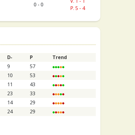
V. 1 - 1
0 - 0
P. 5 - 4
D-
P
Trend
9
57
10
53
11
43
23
33
14
29
24
29