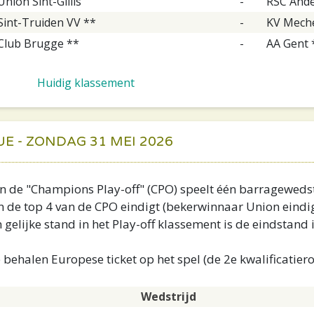
Union Sint-Gillis
-
RSC Ande
Sint-Truiden VV **
-
KV Meche
Club Brugge **
-
AA Gent 
Huidig klassement
 - ZONDAG 31 MEI 2026
t in de "Champions Play-off" (CPO) speelt één barragewed
 in de top 4 van de CPO eindigt (bekerwinnaar Union eindi
 gelijke stand in het Play-off klassement is de eindstand 
te behalen Europese ticket op het spel (de 2e kwalificatie
Wedstrijd