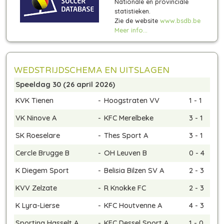
Nationale en provinciale
statistieken.
Zie de website
www.bsdb.be
Meer info...
WEDSTRIJDSCHEMA EN UITSLAGEN
Speeldag 30 (26 april 2026)
KVK Tienen
-
Hoogstraten VV
1 - 1
VK Ninove A
-
KFC Merelbeke
3 - 1
SK Roeselare
-
Thes Sport A
3 - 1
Cercle Brugge B
-
OH Leuven B
0 - 4
K Diegem Sport
-
Belisia Bilzen SV A
2 - 3
KVV Zelzate
-
R Knokke FC
2 - 3
K Lyra-Lierse
-
KFC Houtvenne A
4 - 3
Sporting Hasselt A
-
KFC Dessel Sport A
1 - 0