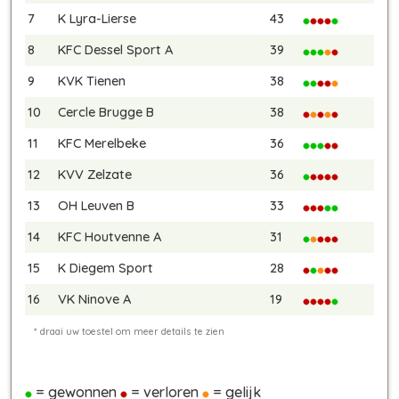
7
K Lyra-Lierse
43
8
KFC Dessel Sport A
39
9
KVK Tienen
38
10
Cercle Brugge B
38
11
KFC Merelbeke
36
12
KVV Zelzate
36
13
OH Leuven B
33
14
KFC Houtvenne A
31
15
K Diegem Sport
28
16
VK Ninove A
19
= gewonnen
= verloren
= gelijk