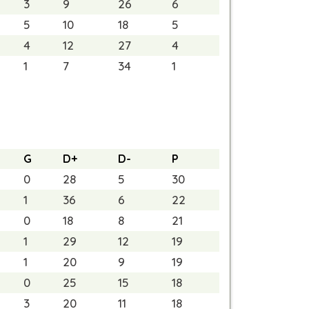
3
9
26
6
5
10
18
5
4
12
27
4
1
7
34
1
G
D+
D-
P
0
28
5
30
1
36
6
22
0
18
8
21
1
29
12
19
1
20
9
19
0
25
15
18
3
20
11
18