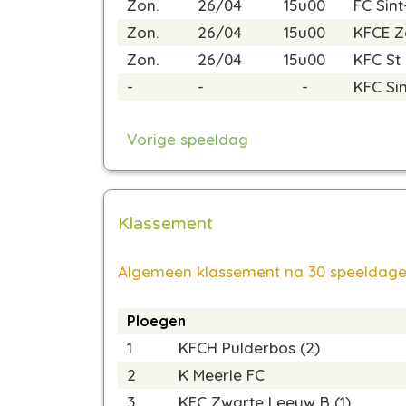
Zon.
26/04
15u00
FC Sint
Zon.
26/04
15u00
KFCE Z
Zon.
26/04
15u00
KFC St 
-
-
-
KFC Si
Vorige speeldag
Klassement
Algemeen klassement na 30 speeldag
Ploegen
1
KFCH Pulderbos (2)
2
K Meerle FC
3
KFC Zwarte Leeuw B (1)