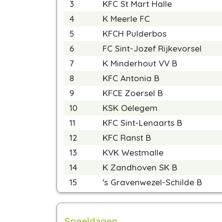
3
KFC St Mart Halle
4
K Meerle FC
5
KFCH Pulderbos
6
FC Sint-Jozef Rijkevorsel
7
K Minderhout VV B
8
KFC Antonia B
9
KFCE Zoersel B
10
KSK Oelegem
11
KFC Sint-Lenaarts B
12
KFC Ranst B
13
KVK Westmalle
14
K Zandhoven SK B
15
's Gravenwezel-Schilde B
Speeldagen