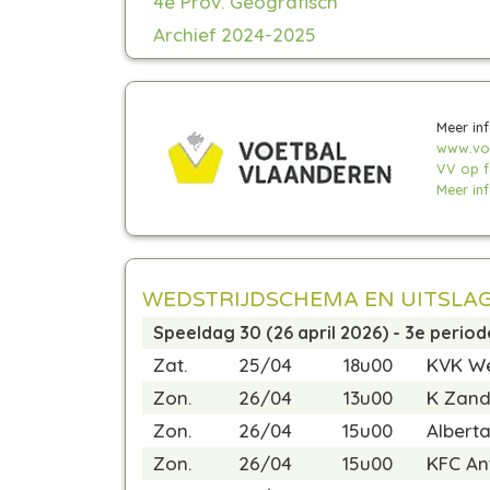
4e Prov. Geografisch
Archief 2024-2025
Meer inf
www.voe
VV op 
Meer info
WEDSTRIJDSCHEMA EN UITSLA
Speeldag 30 (26 april 2026) - 3e period
Zat.
25/04
18u00
KVK We
Zon.
26/04
13u00
K Zand
Zon.
26/04
15u00
Alberta
Zon.
26/04
15u00
KFC An