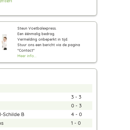
enten
Steun Voetbalexpress.
Een éénmalig bedrag.
Vermelding onbeperkt in tijd.
Stuur ons een bericht via de pagina
"Contact"
Meer info...
3 - 3
0 - 3
l-Schilde B
4 - 0
os
1 - 0