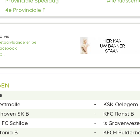
Provinciale Speeldag
Alle Klassem
4e Provinciale F
o via
tbalvlaanderen.be
facebook
...
GEN
e
stmalle
-
KSK Oelegem
hoven SK B
-
KFC Ranst B
 FC Schilde
-
's Gravenweze
tonia B
-
KFCH Pulderb