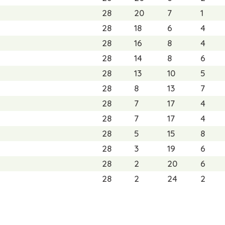
28
20
7
1
28
18
6
4
28
16
8
4
28
14
8
6
28
13
10
5
28
8
13
7
28
7
17
4
28
7
17
4
28
5
15
8
28
3
19
6
28
2
20
6
28
2
24
2