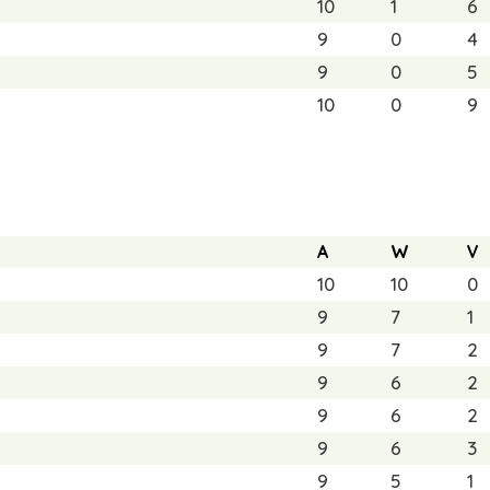
10
1
6
9
0
4
9
0
5
10
0
9
A
W
V
10
10
0
9
7
1
9
7
2
9
6
2
9
6
2
9
6
3
9
5
1