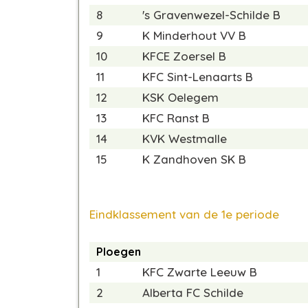
8
's Gravenwezel-Schilde B
9
K Minderhout VV B
10
KFCE Zoersel B
11
KFC Sint-Lenaarts B
12
KSK Oelegem
13
KFC Ranst B
14
KVK Westmalle
15
K Zandhoven SK B
Eindklassement van de 1e periode
Ploegen
1
KFC Zwarte Leeuw B
2
Alberta FC Schilde