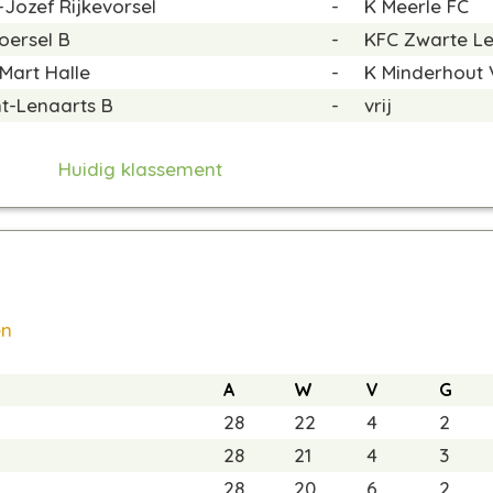
-Jozef Rijkevorsel
-
K Meerle FC
oersel B
-
KFC Zwarte L
Mart Halle
-
K Minderhout 
nt-Lenaarts B
-
vrij
Huidig klassement
en
A
W
V
G
28
22
4
2
28
21
4
3
28
20
6
2