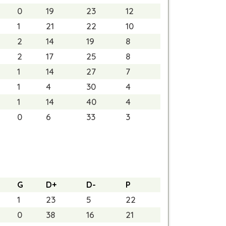
0
19
23
12
1
21
22
10
2
14
19
8
2
17
25
8
1
14
27
7
1
4
30
4
1
14
40
4
0
6
33
3
G
D+
D-
P
1
23
5
22
0
38
16
21