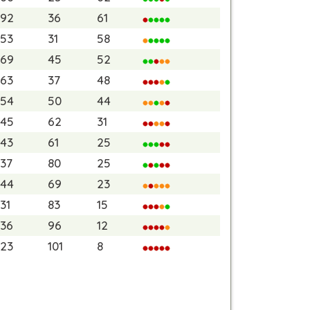
92
36
61
53
31
58
69
45
52
63
37
48
54
50
44
45
62
31
43
61
25
37
80
25
44
69
23
31
83
15
36
96
12
23
101
8