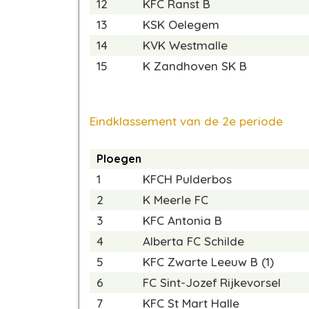
12
KFC Ranst B
13
KSK Oelegem
14
KVK Westmalle
15
K Zandhoven SK B
Eindklassement van de 2e periode
Ploegen
1
KFCH Pulderbos
2
K Meerle FC
3
KFC Antonia B
4
Alberta FC Schilde
5
KFC Zwarte Leeuw B (1)
6
FC Sint-Jozef Rijkevorsel
7
KFC St Mart Halle