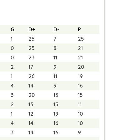
G
D+
D-
P
1
25
7
25
0
25
8
21
0
23
11
21
2
17
9
20
1
26
11
19
4
14
9
16
3
20
15
15
2
13
15
11
1
12
19
10
4
14
16
10
3
14
16
9