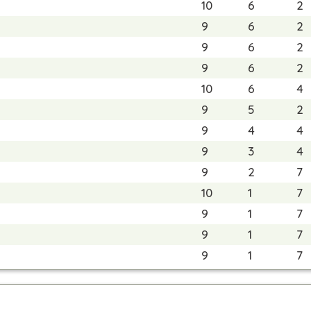
10
6
2
9
6
2
9
6
2
9
6
2
10
6
4
9
5
2
9
4
4
9
3
4
9
2
7
10
1
7
9
1
7
9
1
7
9
1
7