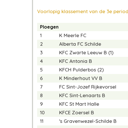
Voorlopig klassement van de 3e period
Ploegen
1
K Meerle FC
2
Alberta FC Schilde
3
KFC Zwarte Leeuw B (1)
4
KFC Antonia B
5
KFCH Pulderbos (2)
6
K Minderhout VV B
7
FC Sint-Jozef Rijkevorsel
8
KFC Sint-Lenaarts B
9
KFC St Mart Halle
10
KFCE Zoersel B
11
's Gravenwezel-Schilde B