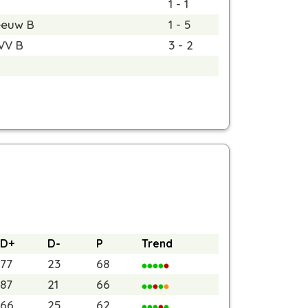
1 - 1
eeuw B
1 - 5
VV B
3 - 2
D+
D-
P
Trend
77
23
68
87
21
66
66
25
62