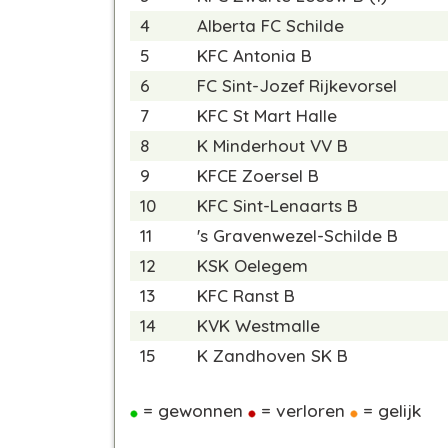
4
Alberta FC Schilde
5
KFC Antonia B
6
FC Sint-Jozef Rijkevorsel
7
KFC St Mart Halle
8
K Minderhout VV B
9
KFCE Zoersel B
10
KFC Sint-Lenaarts B
11
's Gravenwezel-Schilde B
12
KSK Oelegem
13
KFC Ranst B
14
KVK Westmalle
15
K Zandhoven SK B
= gewonnen
= verloren
= gelijk