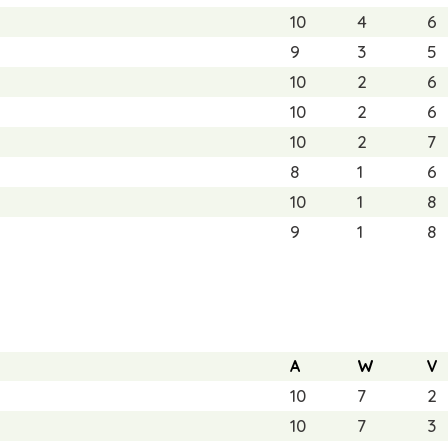
10
4
6
9
3
5
10
2
6
10
2
6
10
2
7
8
1
6
10
1
8
9
1
8
A
W
V
10
7
2
10
7
3