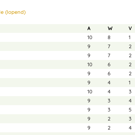
e (lopend)
A
W
V
10
8
1
9
7
2
9
7
2
10
6
2
9
6
2
9
4
1
10
4
3
9
3
4
9
3
5
9
2
3
9
2
4