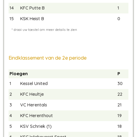
14
KFC Putte B
1
15
KSK Heist B
0
Eindklassement van de 2e periode
Ploegen
P
1
Kessel United
30
2
KFC Heultje
22
3
VC Herentals
21
4
KFC Herenthout
19
5
KSV Schriek (1)
18
6
KSC Wiekevorst Sport
18