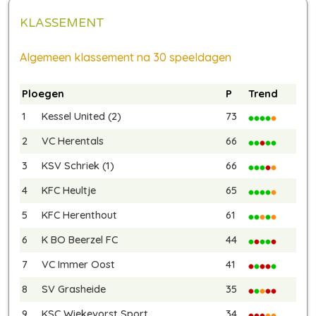
KLASSEMENT
Algemeen klassement na 30 speeldagen
Ploegen
P
Trend
1
Kessel United (2)
73
2
VC Herentals
66
3
KSV Schriek (1)
66
4
KFC Heultje
65
5
KFC Herenthout
61
6
K BO Beerzel FC
44
7
VC Immer Oost
41
8
SV Grasheide
35
9
KSC Wiekevorst Sport
34