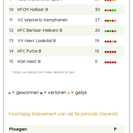
10
KFCM Hallaar B
30
11
VC Westerlo Kemphanen
27
12
KFC Berlaar-Heikant B
20
13
VV-Next Laakdal B
19
14
KFC Putte B
15
15
KSK Heist B
5
= gewonnen
= verloren
= gelijk
Voorlopig klassement van de 3e periode (lopend)
Ploegen
P