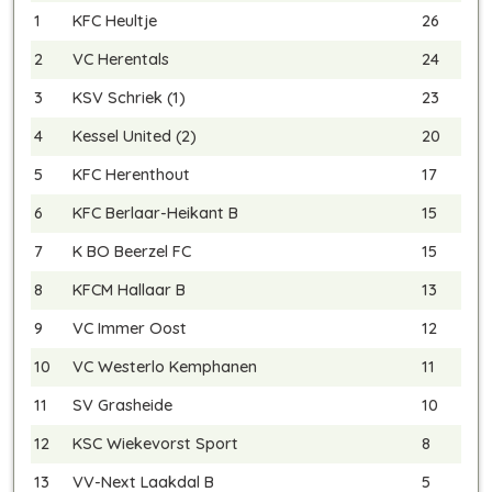
1
KFC Heultje
26
2
VC Herentals
24
3
KSV Schriek (1)
23
4
Kessel United (2)
20
5
KFC Herenthout
17
6
KFC Berlaar-Heikant B
15
7
K BO Beerzel FC
15
8
KFCM Hallaar B
13
9
VC Immer Oost
12
10
VC Westerlo Kemphanen
11
11
SV Grasheide
10
12
KSC Wiekevorst Sport
8
13
VV-Next Laakdal B
5