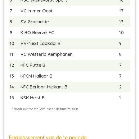
7
VC Immer Oost
17
8
SV Grasheide
13
9
K BO Beerzel FC
10
10
VV-Next Laakdal B
9
11
VC Westerlo Kemphanen
8
12
KFC Putte B
7
13
KFCM Hallaar B
7
14
KFC Berlaar-Heikant B
2
15
KSK Heist B
1
Eindklassement van de 1e periode