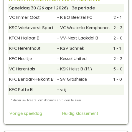
Speeldag 30 (26 april 2026) - 3e periode
VC Immer Oost
-
K BO Beerzel FC
2 - 1
KSC Wiekevorst Sport
-
VC Westerlo Kemphanen
2 - 2
KFCM Hallaar B
-
VV-Next Laakdal B
2 - 0
KFC Herenthout
-
KSV Schriek
1 - 1
KFC Heultje
-
Kessel United
2 - 2
VC Herentals
-
KSK Heist B
(ff.)
5 - 0
KFC Berlaar-Heikant B
-
SV Grasheide
1 - 0
KFC Putte B
-
vrij
Vorige speeldag
Huidig klassement