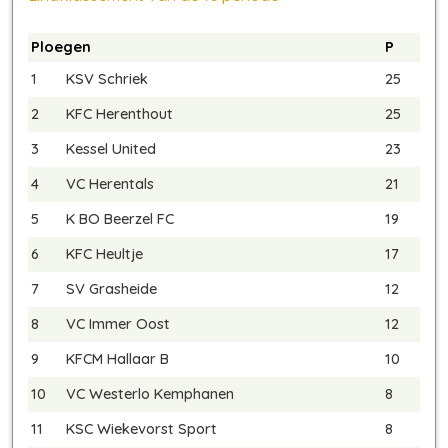
Ploegen
P
1
KSV Schriek
25
2
KFC Herenthout
25
3
Kessel United
23
4
VC Herentals
21
5
K BO Beerzel FC
19
6
KFC Heultje
17
7
SV Grasheide
12
8
VC Immer Oost
12
9
KFCM Hallaar B
10
10
VC Westerlo Kemphanen
8
11
KSC Wiekevorst Sport
8