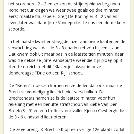
het scorebord: 2 - 2 en zo kon de strijd opnieuw beginnen.
Rond het uur kregen we weer twee goals op drie minuten:
eerst maakte thuisspeler Greg De Koning er 3 - 2 van en
even later was daar Jorre Vandeputte die dus een derde keer
scoorde.
In het laatste kwartier steeg de inzet aan beide kanten en de
verwachting was dat de 3 - 3 daarin niet zou blijven staan.
Dat kwam ook uit maar pas in de laatste tien minuten: daar
was die dekselse Jorre Vandeputte weer die zijn ploeg op 3 -
4 zette en zich met dit "Klavertje" alvast in onze
donderdagse "Drie op een Rij" schoot.
De "Beren" moesten komen en ze deden dat ook maar de
Brechtse verdediging liet zich niet verschalken. De
Brechtenaars namen zelfs de laatste minuten voor hun
rekening met een benutte strafschop van Siebe Van Den
Broek (3 - 5) en een treffer van invaller Kjento Cleybergh die
de 3 - 6 eindstand liet noteren.
Die zege brengt K Brecht SK op een veilige 12e plaats zodat