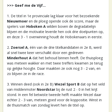
>>> Geef me de Vijf...
1. De titel in 1e provinciale lag klaar voor het bezoekende
Nieuwmoer
en de ploeg opende ook de score, maar de
spelers van
Hoboken A
wilden boven de degradatielijn
blijven en die motivatie leverde hen ook drie doelpunten op,
en deze 3 - 1 overwinning houdt de Hobokenaars in eerste.
2.
Zoersel A
, één van de drie titelkandidaten in 2e B, werd
al snel twee keer verschalkt door een gedreven
Minderhout A
dat het behoud binnen heeft. De thuisploeg
was meteen wakker en met twee treffers kwamen ze terug
op gelijke hoogte. Daar maakten ze ook nog 3 - 2 van, en
zo blijven ze in de race.
3. Winnen deed (ook in 2e B)
Wezel Sport B
dat op het veld
van middenmoter
Noordstar
bij de rust 2 - 0 in het krijt
stond. In een fel betwiste tweede helft maakte Wezel daar
echter 2 - 3 van, meteen goed voor de koppositie. Winst in
de thuismatch van zondag levert hen de titel op.