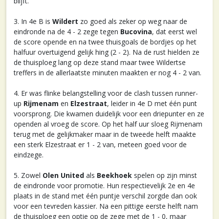
blijft.
3. In 4e B is
Wildert
zo goed als zeker op weg naar de
eindronde na de 4 - 2 zege tegen
Bucovina
, dat eerst wel
de score opende en na twee thuisgoals de bordjes op het
halfuur overtuigend gelijk hing (2 - 2). Na de rust hielden ze
de thuisploeg lang op deze stand maar twee Wildertse
treffers in de allerlaatste minuten maakten er nog 4 - 2 van.
4. Er was flinke belangstelling voor de clash tussen runner-
up
Rijmenam
en
Elzestraat
, leider in 4e D met één punt
voorsprong. Die kwamen duidelijk voor een driepunter en ze
openden al vroeg de score. Op het half uur sloeg Rijmenam
terug met de gelijkmaker maar in de tweede helft maakte
een sterk Elzestraat er 1 - 2 van, meteen goed voor de
eindzege.
5. Zowel
Olen United
als
Beekhoek
spelen op zijn minst
de eindronde voor promotie. Hun respectievelijk 2e en 4e
plaats in de stand met één puntje verschil zorgde dan ook
voor een tevreden kassier. Na een pittige eerste helft nam
de thuisploeg een optie op de zege met de 1 - 0, maar