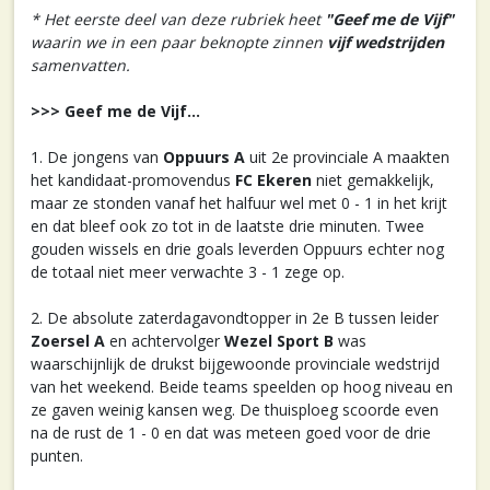
* Het eerste deel van deze rubriek heet
"Geef me de Vijf"
waarin we in een paar beknopte zinnen
vijf wedstrijden
samenvatten.
>>> Geef me de Vijf...
1. De jongens van
Oppuurs A
uit 2e provinciale A maakten
het kandidaat-promovendus
FC Ekeren
niet gemakkelijk,
maar ze stonden vanaf het halfuur wel met 0 - 1 in het krijt
en dat bleef ook zo tot in de laatste drie minuten. Twee
gouden wissels en drie goals leverden Oppuurs echter nog
de totaal niet meer verwachte 3 - 1 zege op.
2. De absolute zaterdagavondtopper in 2e B tussen leider
Zoersel A
en achtervolger
Wezel Sport B
was
waarschijnlijk de drukst bijgewoonde provinciale wedstrijd
van het weekend. Beide teams speelden op hoog niveau en
ze gaven weinig kansen weg. De thuisploeg scoorde even
na de rust de 1 - 0 en dat was meteen goed voor de drie
punten.