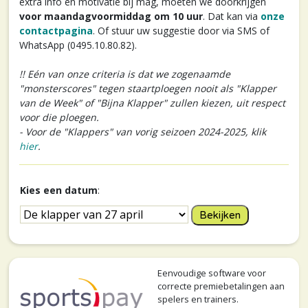
extra info en motivatie bij mag, moeten we doorkrijgen
voor maandagvoormiddag om 10 uur
. Dat kan via
onze
contactpagina
. Of stuur uw suggestie door via SMS of
WhatsApp (0495.10.80.82).
!! Eén van onze criteria is dat we zogenaamde
"monsterscores" tegen staartploegen nooit als "Klapper
van de Week" of "Bijna Klapper" zullen kiezen, uit respect
voor die ploegen.
- Voor de "Klappers" van vorig seizoen 2024-2025, klik
hier
.
Kies een datum
:
Eenvoudige software voor
correcte premiebetalingen aan
spelers en trainers.