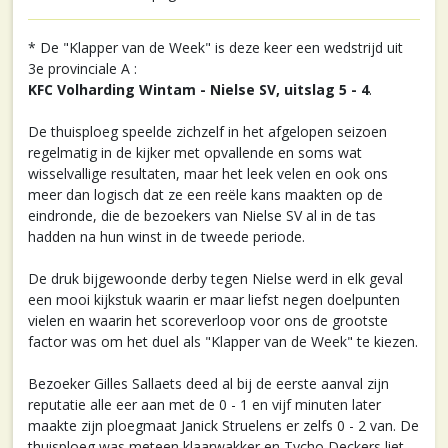
* De "Klapper van de Week" is deze keer een wedstrijd uit
3e provinciale A :
KFC Volharding Wintam - Nielse SV, uitslag 5 - 4
.
De thuisploeg speelde zichzelf in het afgelopen seizoen
regelmatig in de kijker met opvallende en soms wat
wisselvallige resultaten, maar het leek velen en ook ons
meer dan logisch dat ze een reële kans maakten op de
eindronde, die de bezoekers van Nielse SV al in de tas
hadden na hun winst in de tweede periode.
De druk bijgewoonde derby tegen Nielse werd in elk geval
een mooi kijkstuk waarin er maar liefst negen doelpunten
vielen en waarin het scoreverloop voor ons de grootste
factor was om het duel als "Klapper van de Week" te kiezen.
Bezoeker Gilles Sallaets deed al bij de eerste aanval zijn
reputatie alle eer aan met de 0 - 1 en vijf minuten later
maakte zijn ploegmaat Janick Struelens er zelfs 0 - 2 van. De
thuisploeg was meteen klaarwakker en Tycho Deckers liet