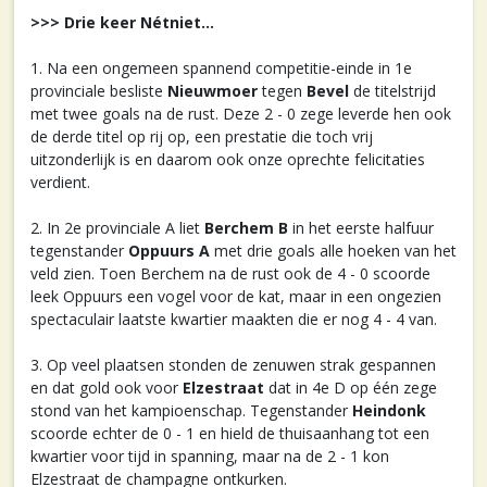
>>> Drie keer Nétniet...
1. Na een ongemeen spannend competitie-einde in 1e
provinciale besliste
Nieuwmoer
tegen
Bevel
de titelstrijd
met twee goals na de rust. Deze 2 - 0 zege leverde hen ook
de derde titel op rij op, een prestatie die toch vrij
uitzonderlijk is en daarom ook onze oprechte felicitaties
verdient.
2. In 2e provinciale A liet
Berchem B
in het eerste halfuur
tegenstander
Oppuurs A
met drie goals alle hoeken van het
veld zien. Toen Berchem na de rust ook de 4 - 0 scoorde
leek Oppuurs een vogel voor de kat, maar in een ongezien
spectaculair laatste kwartier maakten die er nog 4 - 4 van.
3. Op veel plaatsen stonden de zenuwen strak gespannen
en dat gold ook voor
Elzestraat
dat in 4e D op één zege
stond van het kampioenschap. Tegenstander
Heindonk
scoorde echter de 0 - 1 en hield de thuisaanhang tot een
kwartier voor tijd in spanning, maar na de 2 - 1 kon
Elzestraat de champagne ontkurken.