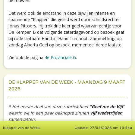
de touwen.
Dat werd ook de eindstand in deze bijwijlen intense en
spannende "Klapper" die geleid werd door scheidsrechter
Jonas Pittoors. Hij trok drie keer geel waarvan eentje voor
De Kempen B dat volgende zaterdagavond op bezoek gaat
bij rode lantaarn Hand-in-Hand Turnhout. Zammel krijg op
zondag Alberta Geel op bezoek, momenteel derde laatste.
Zie ook de pagina
4e Provinciale G
.
DE KLAPPER VAN DE WEEK - MAANDAG 9 MAART
2026
* Het eerste deel van deze rubriek heet
"Geef me de Vijf"
waarin we in een paar beknopte zinnen
vijf wedstrijden
samenvatten.
Klapper van de Week
Update: 27/04/2026 om 10:44u
>>> Geef me de Vijf...