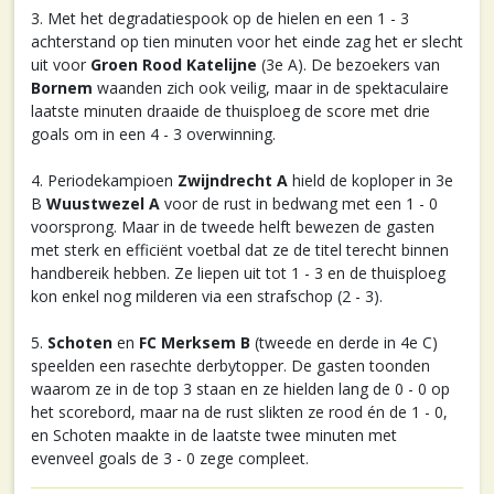
3. Met het degradatiespook op de hielen en een 1 - 3
achterstand op tien minuten voor het einde zag het er slecht
uit voor
Groen Rood Katelijne
(3e A). De bezoekers van
Bornem
waanden zich ook veilig, maar in de spektaculaire
laatste minuten draaide de thuisploeg de score met drie
goals om in een 4 - 3 overwinning.
4. Periodekampioen
Zwijndrecht A
hield de koploper in 3e
B
Wuustwezel A
voor de rust in bedwang met een 1 - 0
voorsprong. Maar in de tweede helft bewezen de gasten
met sterk en efficiënt voetbal dat ze de titel terecht binnen
handbereik hebben. Ze liepen uit tot 1 - 3 en de thuisploeg
kon enkel nog milderen via een strafschop (2 - 3).
5.
Schoten
en
FC Merksem B
(tweede en derde in 4e C)
speelden een rasechte derbytopper. De gasten toonden
waarom ze in de top 3 staan en ze hielden lang de 0 - 0 op
het scorebord, maar na de rust slikten ze rood én de 1 - 0,
en Schoten maakte in de laatste twee minuten met
evenveel goals de 3 - 0 zege compleet.