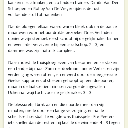
kansen niet afmaken, en zo hadden trainers Dimitri Van Der
Schoepen en Robby Van De Weyer tijdens de rust
voldoende stof tot nadenken.
Dat de ploegen elkaar waard waren bleek ook na de pauze
maar even voor het uur drukte bezoeker Dries Verlinden
opnieuw zijn stempel: eerst schoot hij de gelijkmaker binnen
en even later verzilverde hij een strafschop: 2 - 3, en
daarmee was zijn hattrick compleet.
Daar moest de thuisploeg even van bekomen en ze staken
een tandje bij maar Zammel-doelman Lander Verbist en zijn
verdediging waren attent, en er werd door de meegereisde
Geelse supporters al stiekem gehoopt op een driepunter,
maar in de laatste tien minuten zorgde de ingevallen
Uchenna Iwuji toch voor de gelijkmaker: 3 - 3.
De blessuretijd brak aan en die duurde meer dan vijf
minuten, mede door een lange verzorging, en na de
scheidsrechtersbal die volgde was thuisspeler Fre Peeters
iets sneller dan de rest en hij knalde de winnende 4 - 3 tegen