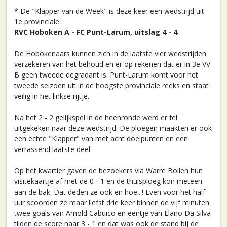
* De "Klapper van de Week" is deze keer een wedstrijd uit
1e provinciale :
RVC Hoboken A - FC Punt-Larum, uitslag 4 - 4
.
De Hobokenaars kunnen zich in de laatste vier wedstrijden
verzekeren van het behoud en er op rekenen dat er in 3e VV-
B geen tweede degradant is. Punt-Larum komt voor het
tweede seizoen uit in de hoogste provinciale reeks en staat
veilig in het linkse rijtje.
Na het 2 - 2 gelijkspel in de heenronde werd er fel
uitgekeken naar deze wedstrijd. De ploegen maakten er ook
een echte "Klapper" van met acht doelpunten en een
verrassend laatste deel.
Op het kwartier gaven de bezoekers via Warre Bollen hun
visitekaartje af met de 0 - 1 en de thuisploeg kon meteen
aan de bak. Dat deden ze ook en hoe...! Even voor het half
uur scoorden ze maar liefst drie keer binnen de vijf minuten:
twee goals van Arnold Cabuico en eentje van Elano Da Silva
tilden de score naar 3 - 1 en dat was ook de stand bij de