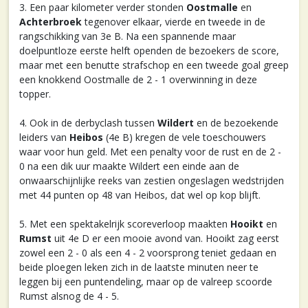
3. Een paar kilometer verder stonden
Oostmalle
en
Achterbroek
tegenover elkaar, vierde en tweede in de
rangschikking van 3e B. Na een spannende maar
doelpuntloze eerste helft openden de bezoekers de score,
maar met een benutte strafschop en een tweede goal greep
een knokkend Oostmalle de 2 - 1 overwinning in deze
topper.
4. Ook in de derbyclash tussen
Wildert
en de bezoekende
leiders van
Heibos
(4e B) kregen de vele toeschouwers
waar voor hun geld. Met een penalty voor de rust en de 2 -
0 na een dik uur maakte Wildert een einde aan de
onwaarschijnlijke reeks van zestien ongeslagen wedstrijden
met 44 punten op 48 van Heibos, dat wel op kop blijft.
5. Met een spektakelrijk scoreverloop maakten
Hooikt
en
Rumst
uit 4e D er een mooie avond van. Hooikt zag eerst
zowel een 2 - 0 als een 4 - 2 voorsprong teniet gedaan en
beide ploegen leken zich in de laatste minuten neer te
leggen bij een puntendeling, maar op de valreep scoorde
Rumst alsnog de 4 - 5.