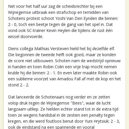
Net voor het half uur zag de scheidsrechter bij een
Wijnegemse uitbraak een strafschop en temidden van
Schotens protest schoot Yoshi Van Den Eynden die binnen:
2 - 0, toch een beetje tegen de gang van het spel in. Dat
vond ook SC-trainer Kevin Heylen die tijdens de rust één
wissel doorvoerde.
Diens collega Mathias Versteven hield het bij dezelfde elf.
Die begonnen de tweede helft ook goed, maar ze konden
de score niet uitbouwen. Schoten nam de wedstrijd opnieuw
in handen en toen Robin Colin een vrije trap mocht nemen
krulde hij die binnen: 2 - 1. En even later maakte Robin ook
een sublieme voorzet van Amadou Fall af met de kop en het
stond 2 - 2.
Dat lanceerde de Schotenaars nog verder en ze zetten
volop druk tegen de Wijnegemse "Bees", waar de lucht
langzaam uitliep. Ze hielden echter stand tot in de extra tijd
toen ze wegens handsbal in de zestien een penalty tegen
kregen, en die werd foutloos benut door Yurii Hrytsiuk: 2 - 3,
ook de eindstand na een spannende en vooral