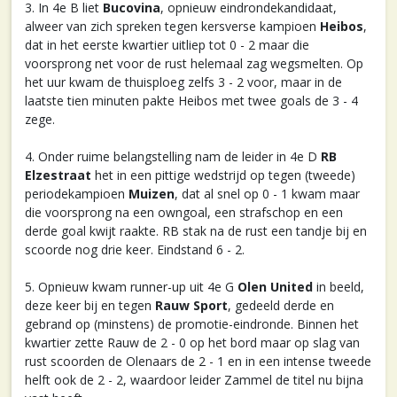
3. In 4e B liet
Bucovina
, opnieuw eindrondekandidaat,
alweer van zich spreken tegen kersverse kampioen
Heibos
,
dat in het eerste kwartier uitliep tot 0 - 2 maar die
voorsprong net voor de rust helemaal zag wegsmelten. Op
het uur kwam de thuisploeg zelfs 3 - 2 voor, maar in de
laatste tien minuten pakte Heibos met twee goals de 3 - 4
zege.
4. Onder ruime belangstelling nam de leider in 4e D
RB
Elzestraat
het in een pittige wedstrijd op tegen (tweede)
periodekampioen
Muizen
, dat al snel op 0 - 1 kwam maar
die voorsprong na een owngoal, een strafschop en een
derde goal kwijt raakte. RB stak na de rust een tandje bij en
scoorde nog drie keer. Eindstand 6 - 2.
5. Opnieuw kwam runner-up uit 4e G
Olen United
in beeld,
deze keer bij en tegen
Rauw Sport
, gedeeld derde en
gebrand op (minstens) de promotie-eindronde. Binnen het
kwartier zette Rauw de 2 - 0 op het bord maar op slag van
rust scoorden de Olenaars de 2 - 1 en in een intense tweede
helft ook de 2 - 2, waardoor leider Zammel de titel nu bijna