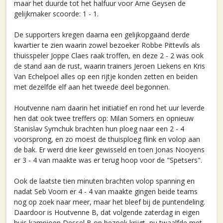
maar het duurde tot het halfuur voor Arne Geysen de
gelijkmaker scoorde: 1 - 1.
De supporters kregen daarna een gelijkopgaand derde
kwartier te zien waarin zowel bezoeker Robbe Pittevils als
thuisspeler Joppe Claes raak troffen, en deze 2 - 2 was ook
de stand aan de rust, waarin trainers Jeroen Liekens en Kris
Van Echelpoel alles op een rijtje konden zetten en beiden
met dezelfde elf aan het tweede deel begonnen.
Houtvenne nam daarin het initiatief en rond het uur leverde
hen dat ook twee treffers op: Milan Somers en opnieuw
Stanislav Symchuk brachten hun ploeg naar een 2 - 4
voorsprong, en zo moest de thuisploeg flink en volop aan
de bak. Er werd drie keer gewisseld en toen Jonas Nooyens
er 3 - 4 van maakte was er terug hoop voor de "Spetsers".
Ook de laatste tien minuten brachten volop spanning en
nadat Seb Voorn er 4 - 4 van maakte gingen beide teams
nog op zoek naar meer, maar het bleef bij de puntendeling.
Daardoor is Houtvenne B, dat volgende zaterdag in eigen
huis kampioen Dessel B op bezoek krijgt, nu twaalfde met