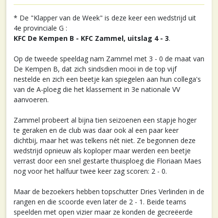
* De "Klapper van de Week" is deze keer een wedstrijd uit
4e provinciale G :
KFC De Kempen B - KFC Zammel, uitslag 4 - 3
.
Op de tweede speeldag nam Zammel met 3 - 0 de maat van
De Kempen B, dat zich sindsdien mooi in de top vijf
nestelde en zich een beetje kan spiegelen aan hun collega's
van de A-ploeg die het klassement in 3e nationale VV
aanvoeren.
Zammel probeert al bijna tien seizoenen een stapje hoger
te geraken en de club was daar ook al een paar keer
dichtbij, maar het was telkens nét niet. Ze begonnen deze
wedstrijd opnieuw als koploper maar werden een beetje
verrast door een snel gestarte thuisploeg die Floriaan Maes
nog voor het halfuur twee keer zag scoren: 2 - 0.
Maar de bezoekers hebben topschutter Dries Verlinden in de
rangen en die scoorde even later de 2 - 1. Beide teams
speelden met open vizier maar ze konden de gecreëerde