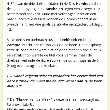
4. Eén van de drie titelkandidaten in 4e D is
Hombeek
dat in
de superderby tegen
SC Mechelen
tegen een vroege 0 - 2
achterstand aankeek. Maar met verhoogde inzet en een
paar succesvolle wissels konden de Hombekenaars in de
tweede helft met drie goals de situatie rechtzetten. Uitslag 3
- 2.
5. De derby en titelmatch tussen
Beekhoek
en leider
Zammel
bracht een massa volk op de been. De thuisploeg
zette de toon maar werd niet beloond met een doelpunt. Bij
een strafschop wenkte de titel voor Zammel maar de
doelpaal verhinderde dit, en zo kan de schuimwijn na de 0 -
0 nog even terug in de koelkast.
P.S. vanaf volgend seizoen verandert het eerste deel van
deze rubriek: de "Geef me de Vijf" wordt dan "Drie keer
Nétniet".
* De "Klapper van de Week" is deze keer een wedstrijd uit
3e provinciale B :
KFC Berendrecht Sport - K Brecht SK, uitslag 3 - 6
.