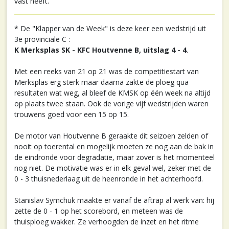
vast heeft.
* De "Klapper van de Week" is deze keer een wedstrijd uit
3e provinciale C :
K Merksplas SK - KFC Houtvenne B, uitslag 4 - 4
.
Met een reeks van 21 op 21 was de competitiestart van
Merksplas erg sterk maar daarna zakte de ploeg qua
resultaten wat weg, al bleef de KMSK op één week na altijd
op plaats twee staan. Ook de vorige vijf wedstrijden waren
trouwens goed voor een 15 op 15.
De motor van Houtvenne B geraakte dit seizoen zelden of
nooit op toerental en mogelijk moeten ze nog aan de bak in
de eindronde voor degradatie, maar zover is het momenteel
nog niet. De motivatie was er in elk geval wel, zeker met de
0 - 3 thuisnederlaag uit de heenronde in het achterhoofd.
Stanislav Symchuk maakte er vanaf de aftrap al werk van: hij
zette de 0 - 1 op het scorebord, en meteen was de
thuisploeg wakker. Ze verhoogden de inzet en het ritme