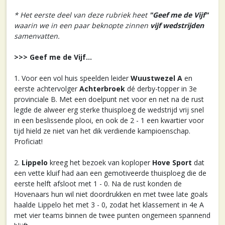
* Het eerste deel van deze rubriek heet
"Geef me de Vijf"
waarin we in een paar beknopte zinnen
vijf wedstrijden
samenvatten.
>>> Geef me de Vijf...
1. Voor een vol huis speelden leider
Wuustwezel A
en
eerste achtervolger
Achterbroek
dé derby-topper in 3e
provinciale B. Met een doelpunt net voor en net na de rust
legde de alweer erg sterke thuisploeg de wedstrijd vrij snel
in een beslissende plooi, en ook de 2 - 1 een kwartier voor
tijd hield ze niet van het dik verdiende kampioenschap.
Proficiat!
2.
Lippelo
kreeg het bezoek van koploper
Hove Sport
dat
een vette kluif had aan een gemotiveerde thuisploeg die de
eerste helft afsloot met 1 - 0. Na de rust konden de
Hovenaars hun wil niet doordrukken en met twee late goals
haalde Lippelo het met 3 - 0, zodat het klassement in 4e A
met vier teams binnen de twee punten ongemeen spannend