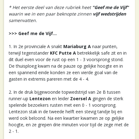
* Het eerste deel van deze rubriek heet
"Geef me de Vijf"
waarin we in een paar beknopte zinnen
vijf wedstrijden
samenvatten.
>>> Geef me de Vijf...
1. In 2e provinciale A snakt
Mariaburg A
naar punten,
terwijl tegenstander
KFC Putte A
betrekkelijk safe zit en in
dit duel even voor de rust op een 1 - 3 voorsprong stond.
De thuisploeg kwam na de pauze op gelijke hoogte en in
een spannend einde konden ze een vierde goal van de
gasten in extremis pareren met de 4 - 4.
2. In de druk bijgewoonde topwedstrijd van 2e B tussen
runner-up
Lentezon
en leider
Zoersel A
gingen de sterk
spelende bezoekers rusten met een 0 - 1 voorsprong.
Lentezon stak in de tweede helft een stevig tandje bij en
werd ook beloond. Na een kwartier kwamen ze op gelijke
hoogte, en ze grepen drie minuten voor tijd de zege met de
2 - 1.