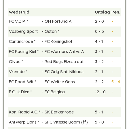
Wedstrijd
Uitslag
Pen.
FC V.D.P. *
-
OH Fortuna A
2 - 0
-
Vosberg Sport
-
Ostan *
0 - 3
-
Cantincrode *
-
FC Koningshof
4 - 1
-
FC Racing Kiel *
-
FC Warriors Antw. A
3 - 1
-
Olvac *
-
Red Boys Elzestraat
3 - 2
-
Vremde *
-
FC Orly Sint-Niklaas
2 - 1
-
FC Rood-Wit *
-
FC Weitse Gans
2 - 2
5 - 4
F.C. Ik Dien *
-
FC Belgica
12 - 0
-
Kon. Rapid A.C. *
-
SK Berkenrode
5 - 1
-
Antwerp Lions *
-
SFC Vitesse Boom (ff)
5 - 0
-