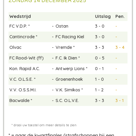
ZONDAG 14 DECEMBER 2025
Wedstrijd
Uitslag
Pen.
FC V.D.P. *
-
Ostan
3 - 0
-
Cantincrode *
-
FC Racing Kiel
3 - 0
-
Olvac
-
Vremde *
3 - 3
3 - 4
FC Rood-Wit (ff)
-
F.C. Ik Dien *
0 - 5
-
Kon. Rapid A.C.
-
Antwerp Lions *
0 - 1
-
V.C. O.L.S.E. *
-
Groenenhoek
1 - 0
-
V.V. O.S.S.M.I.
-
V.K. Simikos *
1 - 2
-
Bacwalde *
-
S.C. O.L.V.E.
3 - 3
3 - 1
* = naar de kwartfinales
(strafschoppen bij een