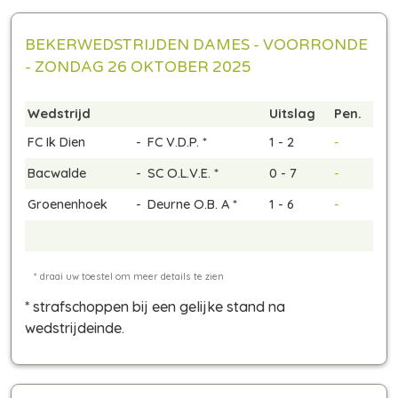
BEKERWEDSTRIJDEN DAMES - VOORRONDE
- ZONDAG 26 OKTOBER 2025
Wedstrijd
Uitslag
Pen.
FC Ik Dien
-
FC V.D.P. *
1 - 2
-
Bacwalde
-
SC O.L.V.E. *
0 - 7
-
Groenenhoek
-
Deurne O.B. A *
1 - 6
-
* strafschoppen bij een gelijke stand na
wedstrijdeinde
.