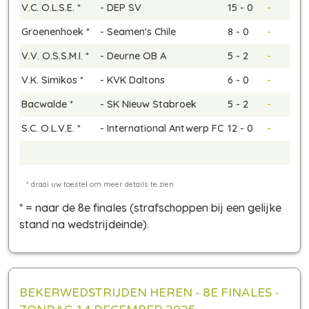
V.C. O.L.S.E. *
-
DEP SV
15 - 0
-
Groenenhoek *
-
Seamen's Chile
8 - 0
-
V.V. O.S.S.M.I. *
-
Deurne OB A
5 - 2
-
V.K. Simikos *
-
KVK Daltons
6 - 0
-
Bacwalde *
-
SK Nieuw Stabroek
5 - 2
-
S.C. O.L.V.E. *
-
International Antwerp FC
12 - 0
-
* = naar de 8e finales
(strafschoppen bij een gelijke
stand na wedstrijdeinde)
.
BEKERWEDSTRIJDEN HEREN - 8E FINALES -