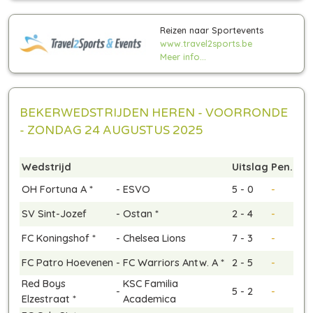
Reizen naar Sportevents
www.travel2sports.be
Meer info...
BEKERWEDSTRIJDEN HEREN - VOORRONDE
- ZONDAG 24 AUGUSTUS 2025
Wedstrijd
Uitslag
Pen.
OH Fortuna A *
-
ESVO
5 - 0
-
SV Sint-Jozef
-
Ostan *
2 - 4
-
FC Koningshof *
-
Chelsea Lions
7 - 3
-
FC Patro Hoevenen
-
FC Warriors Antw. A *
2 - 5
-
Red Boys
KSC Familia
-
5 - 2
-
Elzestraat *
Academica