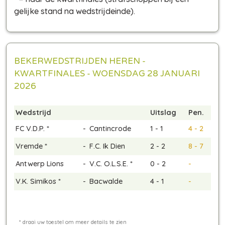
gelijke stand na wedstrijdeinde)
.
BEKERWEDSTRIJDEN HEREN -
KWARTFINALES - WOENSDAG 28 JANUARI
2026
Wedstrijd
Uitslag
Pen.
FC V.D.P. *
-
Cantincrode
1 - 1
4 - 2
Vremde *
-
F.C. Ik Dien
2 - 2
8 - 7
Antwerp Lions
-
V.C. O.L.S.E. *
0 - 2
-
V.K. Simikos *
-
Bacwalde
4 - 1
-