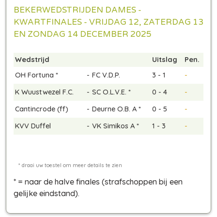
BEKERWEDSTRIJDEN DAMES -
KWARTFINALES - VRIJDAG 12, ZATERDAG 13
EN ZONDAG 14 DECEMBER 2025
Wedstrijd
Uitslag
Pen.
OH Fortuna *
-
FC V.D.P.
3 - 1
-
K Wuustwezel F.C.
-
SC O.L.V.E. *
0 - 4
-
Cantincrode (ff)
-
Deurne O.B. A *
0 - 5
-
KVV Duffel
-
VK Simikos A *
1 - 3
-
* = naar de halve finales
(strafschoppen bij een
gelijke eindstand)
.