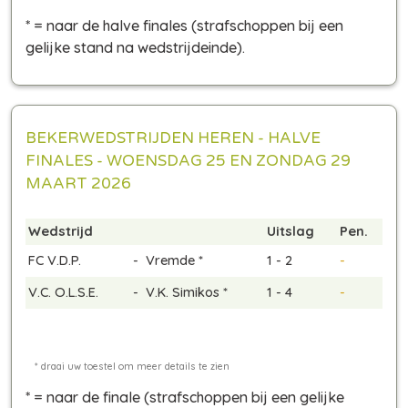
* = naar de halve finales
(strafschoppen bij een
gelijke stand na wedstrijdeinde)
.
BEKERWEDSTRIJDEN HEREN - HALVE
FINALES - WOENSDAG 25 EN ZONDAG 29
MAART 2026
Wedstrijd
Uitslag
Pen.
FC V.D.P.
-
Vremde *
1 - 2
-
V.C. O.L.S.E.
-
V.K. Simikos *
1 - 4
-
* = naar de finale
(strafschoppen bij een gelijke