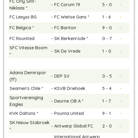
FC Orly Sint-
-
FC Corum 19
5 - 0
-
Niklaas *
FC Lexyss BG
-
FC Weitse Gans *
1 - 6
-
FC Belgica *
-
FC Bariton
9 - 0
-
FC Rounited
-
SK Berkenrode *
0 - 7
-
SFC Vitesse Boom
-
SK De Vrede
1 - 0
-
*
Adana Demirspor
-
DEP SV
0 - 5
-
(ff)
Seamen's Chile *
-
KSVB Driehoek
5 - 4
-
Sportvereniging
-
Deurne OB A *
1 - 7
-
Eagles
KVK Daltons *
-
Pouma United
9 - 1
-
SK Nieuw Stabroek
-
Antwerp Global FC
2 - 0
-
*
International Antwerp