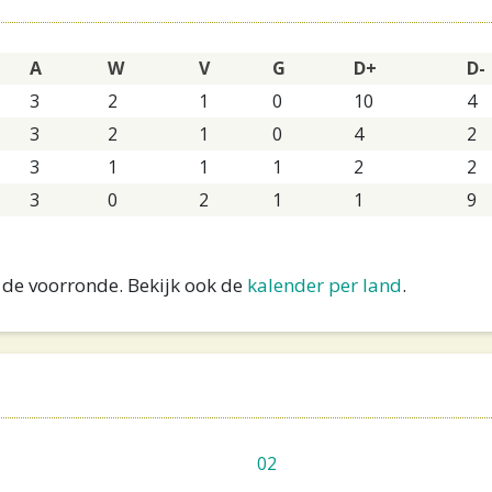
A
W
V
G
D+
D-
3
2
1
0
10
4
3
2
1
0
4
2
3
1
1
1
2
2
3
0
2
1
1
9
 de voorronde. Bekijk ook de
kalender per land
.
02