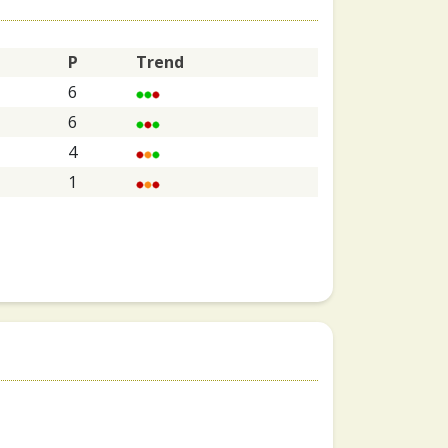
P
Trend
6
6
4
1