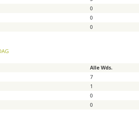
0
0
0
DAG
Alle Wds.
7
1
0
0