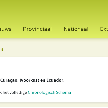
euws
Provinciaal
Nationaal
Ex
 E
 Curaçao, Ivoorkust en Ecuador
.
 het volledige
Chronologisch Schema