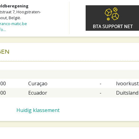
eldberegening
straat 7, Hoogstraten-
ut, België.
anco-matic.be
o...
GEN
u00
Curaçao
-
Ivoorkust
u00
Ecuador
-
Duitsland
Huidig klassement