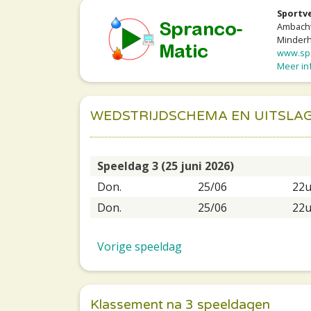
Sportv
Ambacht
Minderho
www.spr
Meer inf
WEDSTRIJDSCHEMA EN UITSLA
Speeldag 3 (25 juni 2026)
Don.
25/06
22
Don.
25/06
22
Vorige speeldag
Klassement na 3 speeldagen