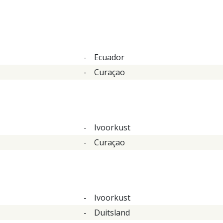
-
Ecuador
-
Curaçao
-
Ivoorkust
-
Curaçao
-
Ivoorkust
-
Duitsland