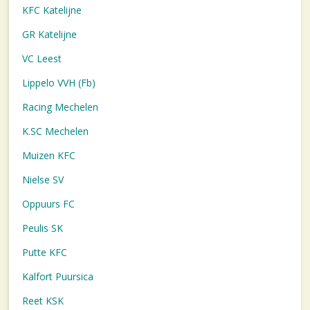
KFC Katelijne
GR Katelijne
VC Leest
Lippelo VVH (Fb)
Racing Mechelen
K.SC Mechelen
Muizen KFC
Nielse SV
Oppuurs FC
Peulis SK
Putte KFC
Kalfort Puursica
Reet KSK