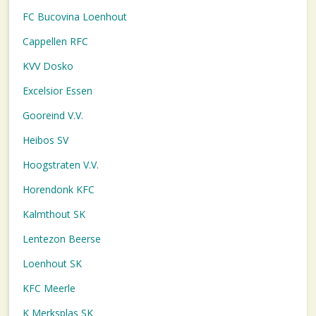
FC Bucovina Loenhout
Cappellen RFC
KVV Dosko
Excelsior Essen
Gooreind V.V.
Heibos SV
Hoogstraten V.V.
Horendonk KFC
Kalmthout SK
Lentezon Beerse
Loenhout SK
KFC Meerle
K Merksplas SK