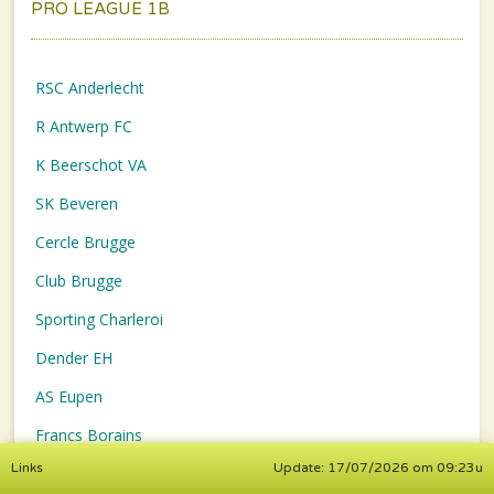
PRO LEAGUE 1B
RSC Anderlecht
R Antwerp FC
K Beerschot VA
SK Beveren
Cercle Brugge
Club Brugge
Sporting Charleroi
Dender EH
AS Eupen
Francs Borains
Links
Update: 17/07/2026 om 09:23u
Racing Genk