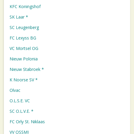
KFC Koningshof
SK Laar *
SC Leugenberg
FC Lexyss BG
VC Mortsel OG
Nieuw Polonia
Nieuw Stabroek *
K Noorse SV *
Olvac
O.L.S.E. VC
SC O.L.V.E. *
FC Orly St. Niklaas
VV OSSMI