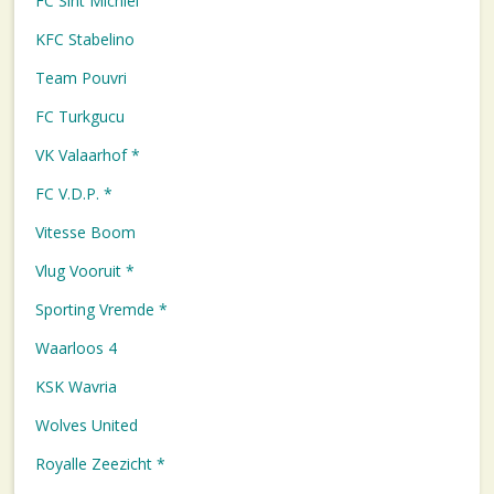
FC Sint Michiel
KFC Stabelino
Team Pouvri
FC Turkgucu
VK Valaarhof *
FC V.D.P. *
Vitesse Boom
Vlug Vooruit *
Sporting Vremde *
Waarloos 4
KSK Wavria
Wolves United
Royalle Zeezicht *