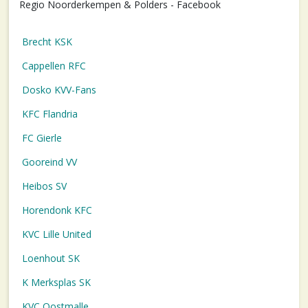
Regio Noorderkempen & Polders - Facebook
Brecht KSK
Cappellen RFC
Dosko KVV-Fans
KFC Flandria
FC Gierle
Gooreind VV
Heibos SV
Horendonk KFC
KVC Lille United
Loenhout SK
K Merksplas SK
KVC Oostmalle