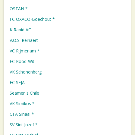
OSTAN *
FC OXACO-Boechout *
K Rapid AC
V.O.S. Reinaert
VC Rijmenam *
FC Rood-Wit
VK Schonenberg
FC SEJA
Seamen's Chile
VK Simikos *
GFA Sinaai *
SV Sint Jozef *