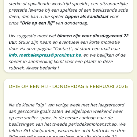
sterke of opvallende wedstrijd speelde, een uitzonderlijke
prestatie leverde bij een spelfase of een beslissende actie
deed, dan kan u die speler
tippen als kandidaat
voor
onze
"Drie op een Rij"
van donderdag.
Uw suggestie moet wel
binnen zijn voor dinsdagavond 22
uur
. Stuur zijn naam en eventueel een korte motivatie
door via onze pagina "Contact", of stuur een mail naar
info.voetbalexpress@proximus.be
, en we bekijken of de
speler in aanmerking komt voor een plaats in deze
rubriek. Alvast bedankt !
DRIE OP EEN RIJ - DONDERDAG 5 FEBRUARI 2026
Na de kleine "dip" van vorige week met het laagterecord
aan gescoorde goals zaten we afgelopen weekend weer
op een sneller spoor, in de eerste aanloop naar de
beslissingen van het tweede periodekampioenschap. We
telden 361 doelpunten, waaronder acht hattricks en drie
"Klavertjes" waarvan de makers, die alle drie zo'n 28