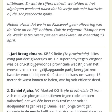
uitblinker. En wat de cijfers betreft, we telden in het
afgelopen weekend naast dat klavertje ook acht hattricks
bij de 377 gescoorde goals.
Noteer alvast dat we in de Paasweek geen aflevering van
de "Drie op en Rij" hebben. Ook de volgende "Klapper van
de Week" is trouwens pas een week later, op maandag 13
april.
1.
Jari Breugelmans
, KBSK Retie
(1e provinciale)
blies
vorig jaar dertig kaarsjes uit. De superderby tegen Witgoor
was de drukst bijgewoonde provinciale wedstrijd van het
weekend en na een gelijkopgaande partij kreeg Jari een
kwartier voor tijd bij een 0 - 0 stand de kans om vanop 16
meter de winst binnen te halen, wat hij ook efficiënt deed.
2.
Daniel Ajaha
, VC Mortsel OG B
(4e provinciale C)
kon
zich met zijn ploegmaats uitleven tegen rode lantaarn
Valaarhof, dat wel één keer raak trof maar ook 11
doelpunten tegen kreeg. Daniel, een jonge twintiger,
scoorde in de eerste helft een hattrick, en hij deed daar op