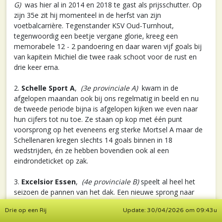
G)
was hier al in 2014 en 2018 te gast als prijsschutter. Op
zijn 35e zit hij momenteel in de herfst van zijn
voetbalcarrière. Tegenstander KSV Oud-Turnhout,
tegenwoordig een beetje vergane glorie, kreeg een
memorabele 12 - 2 pandoering en daar waren vijf goals bij
van kapitein Michiel die twee raak schoot voor de rust en
drie keer erna.
2.
Schelle Sport A
,
(3e provinciale A)
kwam in de
afgelopen maandan ook bij ons regelmatig in beeld en nu
de tweede periode bijna is afgelopen kijken we even naar
hun cijfers tot nu toe. Ze staan op kop met één punt
voorsprong op het eveneens erg sterke Mortsel A maar de
Schellenaren kregen slechts 14 goals binnen in 18
wedstrijden, én ze hebben bovendien ook al een
eindrondeticket op zak.
3.
Excelsior Essen
,
(4e provinciale B)
speelt al heel het
seizoen de pannen van het dak. Een nieuwe sprong naar
derde provinciale zit er momenteel dik in, en op zijn minst
Drie op een Rij
Update: 30/04/2026 om 09:43u
een eindrondeticket. Hun cijfers mogen er zijn : in 17