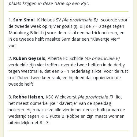
plaats krijgen in deze "Drie op een Rij".
1.
Sam Smol
, K Heibos SV
(4e provinciale B)
scoorde voor
de tweede week op rij vier goals (!). Bij de 7 - 0 zege tegen
Mariaburg B liet hij voor de rust al een hattrick noteren, en
in de tweede helft maakte Sam daar een "Klavertje Vier"
van.
2.
Ruben Geysels
, Alberta FC Schilde
(4e provinciale E)
verdeelde zijn vier treffers over de twee helften in de derby
tegen Westmalle, dat een 6 - 1 nederlaag slikte. Voor de rust
trof Ruben twee keer raak, en hij deed dat opnieuw in de
tweede helft.
3.
Robbe Helsen
, KSC Wiekevorst
(4e provinciale F)
liet
het meest opmerkelijke "Klavertje" van de speeldag
noteren. Hij maakte ze alle vier in het eerste halfuur van de
wedstrijd tegen KFC Putte B. Robbe en zijn maats wonnen
uiteindelijk met 8 - 3.