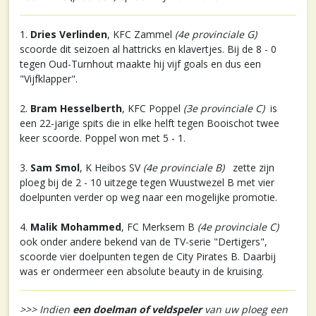
1.
Dries Verlinden
, KFC Zammel
(4e provinciale G)
scoorde dit seizoen al hattricks en klavertjes. Bij de 8 - 0
tegen Oud-Turnhout maakte hij vijf goals en dus een
"Vijfklapper".
2.
Bram Hesselberth
, KFC Poppel
(3e provinciale C)
is
een 22-jarige spits die in elke helft tegen Booischot twee
keer scoorde. Poppel won met 5 - 1.
3.
Sam Smol
, K Heibos SV
(4e provinciale B)
zette zijn
ploeg bij de 2 - 10 uitzege tegen Wuustwezel B met vier
doelpunten verder op weg naar een mogelijke promotie.
4.
Malik Mohammed
, FC Merksem B
(4e provinciale C)
ook onder andere bekend van de TV-serie "Dertigers",
scoorde vier doelpunten tegen de City Pirates B. Daarbij
was er ondermeer een absolute beauty in de kruising.
>>> Indien
een doelman of veldspeler
van uw ploeg een