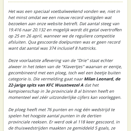
Het was een speciaal voetbalweekend vonden we, niet in
het minst omdat we een nieuw record vestigden wat
bezoeken aan onze website betreft. Dat aantal steeg van
19.416 naar 20.132 en mogelijk wordt dit getal overtroffen
op 25 en 26 april, wanneer we de reguliere competitie
afsluiten. Qua gescoorde doelpunten was er geen record
want dat aantal was 374 inclusief 8 hattricks.
Deze voorlaatste aflevering van de "Drie" staat echter
alweer in het teken van de "Klavertjes" waarvan er eentje,
gecombineerd met een ploeg, toch wel een beetje buiten
categorie is. Die vermelding gaat naar
Milan Leonard, de
22-jarige spits van KFC Wuustwezel A
dat het
kampioenschap in 3e provinciale B al binnen heeft en
momenteel wel zéér uitzonderlijke cijfers kan voorleggen.
De ploeg heeft met 76 punten en nog één wedstrijd te
spelen het hoogste aantal punten in de dertien
provinciale reeksen. Er werd ook al 118 keer gescoord, in
de thuiswedstrijden maakten ze gemiddeld 5 goals, ze