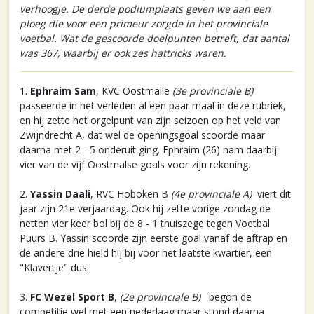
verhoogje. De derde podiumplaats geven we aan een
ploeg die voor een primeur zorgde in het provinciale
voetbal. Wat de gescoorde doelpunten betreft, dat aantal
was 367, waarbij er ook zes hattricks waren.
1.
Ephraim Sam
, KVC Oostmalle
(3e provinciale B)
passeerde in het verleden al een paar maal in deze rubriek,
en hij zette het orgelpunt van zijn seizoen op het veld van
Zwijndrecht A, dat wel de openingsgoal scoorde maar
daarna met 2 - 5 onderuit ging. Ephraim (26) nam daarbij
vier van de vijf Oostmalse goals voor zijn rekening.
2.
Yassin Daali
, RVC Hoboken B
(4e provinciale A)
viert dit
jaar zijn 21e verjaardag. Ook hij zette vorige zondag de
netten vier keer bol bij de 8 - 1 thuiszege tegen Voetbal
Puurs B. Yassin scoorde zijn eerste goal vanaf de aftrap en
de andere drie hield hij bij voor het laatste kwartier, een
"Klavertje" dus.
3.
FC Wezel Sport B
,
(2e provinciale B)
begon de
competitie wel met een nederlaag maar stond daarna