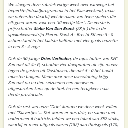
We sloegen deze rubriek vorige week over vanwege het
beperkte (inhaal)programma in het Paasweekend, maar
we noteerden daarbij wel de naam van twee spelers die
elk goed waren voor een "Klavertje Vier". De eerste is
prijsschutter
Siebe Van Den Broek
(28 jr.) die in de
spektakelwedstrijd Ekeren Donk A - Brecht SK een 3 - 0
achterstand in het laatste halfuur met vier goals omzette
in een 3 - 4 zege.
Ook de 30-jarige
Dries Verlinden
, de topschutter van KFC
Zammel uit 4e G, schudde vier doelpunten uit zijn mouw
tegen de gasten uit Oosthoven, die met 5 - 0 het hoofd
moesten buigen. Mede door deze overwinning krijgt
Zammel nu na tien seizoenen een nieuwe en
uitgesproken kans op de titel, én een terugkeer naar
derde provinciale.
Ook de rest van onze "Drie" kunnen we deze week vullen
met "Klavertjes"... Dat waren er dus drie, en samen met
ondermeer 6 hattricks telden we een totaal van 352 stuks,
waarbij er meer uitgoals waren (182) dan thuisgoals (170)