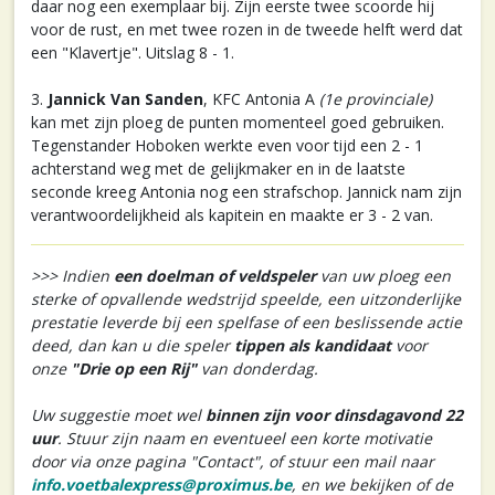
daar nog een exemplaar bij. Zijn eerste twee scoorde hij
voor de rust, en met twee rozen in de tweede helft werd dat
een "Klavertje". Uitslag 8 - 1.
3.
Jannick Van Sanden
, KFC Antonia A
(1e provinciale)
kan met zijn ploeg de punten momenteel goed gebruiken.
Tegenstander Hoboken werkte even voor tijd een 2 - 1
achterstand weg met de gelijkmaker en in de laatste
seconde kreeg Antonia nog een strafschop. Jannick nam zijn
verantwoordelijkheid als kapitein en maakte er 3 - 2 van.
>>> Indien
een doelman of veldspeler
van uw ploeg een
sterke of opvallende wedstrijd speelde, een uitzonderlijke
prestatie leverde bij een spelfase of een beslissende actie
deed, dan kan u die speler
tippen als kandidaat
voor
onze
"Drie op een Rij"
van donderdag.
Uw suggestie moet wel
binnen zijn voor dinsdagavond 22
uur
. Stuur zijn naam en eventueel een korte motivatie
door via onze pagina "Contact", of stuur een mail naar
info.voetbalexpress@proximus.be
, en we bekijken of de