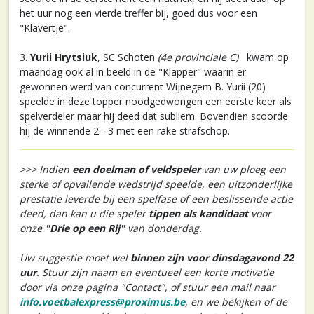
het uur nog een vierde treffer bij, goed dus voor een
"Klavertje".
3.
Yurii Hrytsiuk
, SC Schoten
(4e provinciale C)
kwam op
maandag ook al in beeld in de "Klapper" waarin er
gewonnen werd van concurrent Wijnegem B. Yurii (20)
speelde in deze topper noodgedwongen een eerste keer als
spelverdeler maar hij deed dat subliem. Bovendien scoorde
hij de winnende 2 - 3 met een rake strafschop.
>>> Indien
een doelman of veldspeler
van uw ploeg een
sterke of opvallende wedstrijd speelde, een uitzonderlijke
prestatie leverde bij een spelfase of een beslissende actie
deed, dan kan u die speler
tippen als kandidaat
voor
onze
"Drie op een Rij"
van donderdag.
Uw suggestie moet wel
binnen zijn voor dinsdagavond 22
uur
. Stuur zijn naam en eventueel een korte motivatie
door via onze pagina "Contact", of stuur een mail naar
info.voetbalexpress@proximus.be
, en we bekijken of de