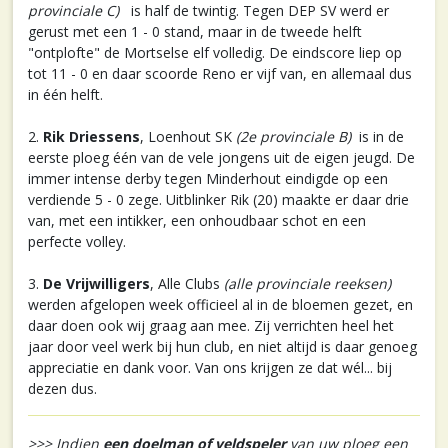
provinciale C)
is half de twintig. Tegen DEP SV werd er
gerust met een 1 - 0 stand, maar in de tweede helft
"ontplofte" de Mortselse elf volledig. De eindscore liep op
tot 11 - 0 en daar scoorde Reno er vijf van, en allemaal dus
in één helft.
2.
Rik Driessens
, Loenhout SK
(2e provinciale B)
is in de
eerste ploeg één van de vele jongens uit de eigen jeugd. De
immer intense derby tegen Minderhout eindigde op een
verdiende 5 - 0 zege. Uitblinker Rik (20) maakte er daar drie
van, met een intikker, een onhoudbaar schot en een
perfecte volley.
3.
De Vrijwilligers
, Alle Clubs
(alle provinciale reeksen)
werden afgelopen week officieel al in de bloemen gezet, en
daar doen ook wij graag aan mee. Zij verrichten heel het
jaar door veel werk bij hun club, en niet altijd is daar genoeg
appreciatie en dank voor. Van ons krijgen ze dat wél... bij
dezen dus.
>>> Indien
een doelman of veldspeler
van uw ploeg een