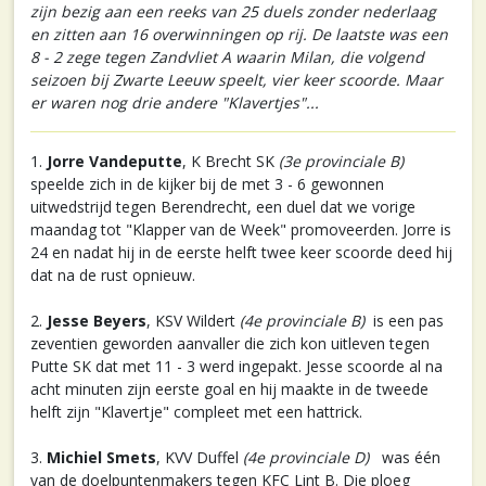
zijn bezig aan een reeks van 25 duels zonder nederlaag
en zitten aan 16 overwinningen op rij. De laatste was een
8 - 2 zege tegen Zandvliet A waarin Milan, die volgend
seizoen bij Zwarte Leeuw speelt, vier keer scoorde. Maar
er waren nog drie andere "Klavertjes"...
1.
Jorre Vandeputte
, K Brecht SK
(3e provinciale B)
speelde zich in de kijker bij de met 3 - 6 gewonnen
uitwedstrijd tegen Berendrecht, een duel dat we vorige
maandag tot "Klapper van de Week" promoveerden. Jorre is
24 en nadat hij in de eerste helft twee keer scoorde deed hij
dat na de rust opnieuw.
2.
Jesse Beyers
, KSV Wildert
(4e provinciale B)
is een pas
zeventien geworden aanvaller die zich kon uitleven tegen
Putte SK dat met 11 - 3 werd ingepakt. Jesse scoorde al na
acht minuten zijn eerste goal en hij maakte in de tweede
helft zijn "Klavertje" compleet met een hattrick.
3.
Michiel Smets
, KVV Duffel
(4e provinciale D)
was één
van de doelpuntenmakers tegen KFC Lint B. Die ploeg