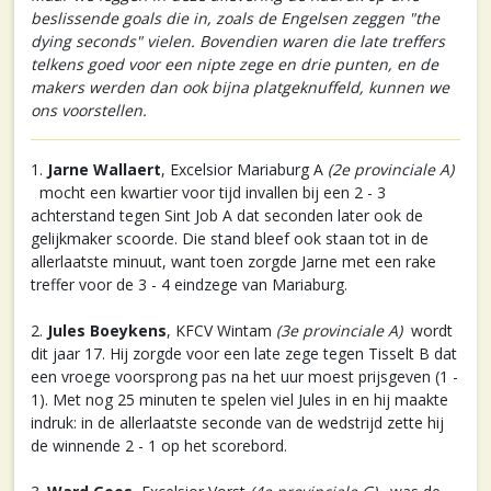
beslissende goals die in, zoals de Engelsen zeggen "the
dying seconds" vielen. Bovendien waren die late treffers
telkens goed voor een nipte zege en drie punten, en de
makers werden dan ook bijna platgeknuffeld, kunnen we
ons voorstellen.
1.
Jarne Wallaert
, Excelsior Mariaburg A
(2e provinciale A)
mocht een kwartier voor tijd invallen bij een 2 - 3
achterstand tegen Sint Job A dat seconden later ook de
gelijkmaker scoorde. Die stand bleef ook staan tot in de
allerlaatste minuut, want toen zorgde Jarne met een rake
treffer voor de 3 - 4 eindzege van Mariaburg.
2.
Jules Boeykens
, KFCV Wintam
(3e provinciale A)
wordt
dit jaar 17. Hij zorgde voor een late zege tegen Tisselt B dat
een vroege voorsprong pas na het uur moest prijsgeven (1 -
1). Met nog 25 minuten te spelen viel Jules in en hij maakte
indruk: in de allerlaatste seconde van de wedstrijd zette hij
de winnende 2 - 1 op het scorebord.