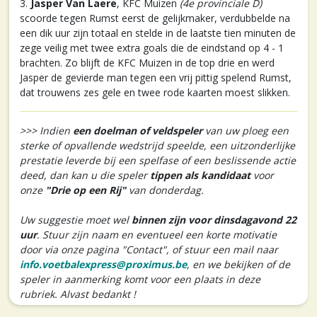
3.
Jasper Van Laere
, KFC Muizen
(4e provinciale D)
scoorde tegen Rumst eerst de gelijkmaker, verdubbelde na
een dik uur zijn totaal en stelde in de laatste tien minuten de
zege veilig met twee extra goals die de eindstand op 4 - 1
brachten. Zo blijft de KFC Muizen in de top drie en werd
Jasper de gevierde man tegen een vrij pittig spelend Rumst,
dat trouwens zes gele en twee rode kaarten moest slikken.
>>> Indien
een doelman of veldspeler
van uw ploeg een
sterke of opvallende wedstrijd speelde, een uitzonderlijke
prestatie leverde bij een spelfase of een beslissende actie
deed, dan kan u die speler
tippen als kandidaat
voor
onze
"Drie op een Rij"
van donderdag.
Uw suggestie moet wel
binnen zijn voor dinsdagavond 22
uur
. Stuur zijn naam en eventueel een korte motivatie
door via onze pagina "Contact", of stuur een mail naar
info.voetbalexpress@proximus.be
, en we bekijken of de
speler in aanmerking komt voor een plaats in deze
rubriek. Alvast bedankt !