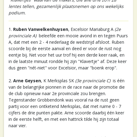
lentes tellen, gezamenlijk plaatsnemen op ons wekelijks
podium.
1.
Ruben Vanwelkenhuysen
, Excelsior Mariaburg A
(2e
provinciale A)
beleefde een mooie avond in en tegen Puurs
A, dat met een 2 - 4 nederlaag de wedstrijd afsloot. Ruben
scoorde bij de eerste aanval en deed er voor de rust nog
eentje bij. Net voor het uur trof hij een derde keer raak, en
in de laatste minuut rondde hij zijn "Klavertje" af. Deze keer
dus geen "nét-niet" voor Excelsior, maar "boenk erop".
2.
Arne Geysen
, K Merksplas SK
(3e provinciale C)
is één
van de belangrijke pionnen in de race naar de promotie die
de club opnieuw naar 2e provinciale zou brengen.
Tegenstander Grobbendonk was vooral na de rust geen
partij voor een ontketend Merksplas, dat met ruime 0 - 7
cijfers de drie punten pakte. Arne scoorde daarbij één keer
in de eerste helft, en met een hattrick tilde hij zijn totaal
naar vier.