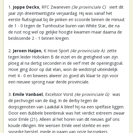
1.
Joppe Deckx
, RFC Zwaneven
(3e provinciale C)
viert dit
jaar zijn drieëntwintigste verjaardag. Hij was vanaf het
eerste fluitsignaal bij de pinken en scoorde binnen de minuut
de 1 - 0 tegen de Turnhoutse buren van White Star, die na
de rust nog wel op gelijke hoogte kwamen maar daarna de
beslissende 2 - 1 binnen kregen.
2.
Jeroen Haijen
, K Hove Sport
(4e provinciale A)
zette
tegen leider Hoboken B de inzet en de gretigheid van zijn
ploeg al na dertig seconden in de verf met de openingsgoal.
Hove ging door op dat elan, won de wedstrijd uiteindelijk
met 4 - 0 en bewees alweer zo goed als klaar te zijn voor
een nieuwe sprong naar derde provinciale.
3.
Emile Vanbael
, Excelsior Vorst
(4e provinciale G)
was
dé pechvogel van de dag. In de derby tegen de
dorpsgenoten van Laakdal A bleef hij na een spelfase liggen.
Door een dubbele beenbreuk was het verdict extreem zwaar
voor Emile (21). Alleen al het horen van dit nieuws gaf ons
koude rillingen. We wensen Emile veel sterkte en een
spoedig herstel, mede in naam van onze bezoekers.