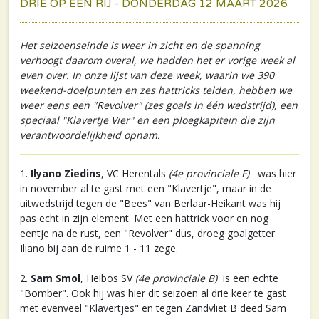
DRIE OP EEN RIJ - DONDERDAG 12 MAART 2026
Het seizoenseinde is weer in zicht en de spanning
verhoogt daarom overal, we hadden het er vorige week al
even over. In onze lijst van deze week, waarin we 390
weekend-doelpunten en zes hattricks telden, hebben we
weer eens een "Revolver" (zes goals in één wedstrijd), een
speciaal "Klavertje Vier" en een ploegkapitein die zijn
verantwoordelijkheid opnam.
1.
Ilyano Ziedins
, VC Herentals
(4e provinciale F)
was hier
in november al te gast met een "Klavertje", maar in de
uitwedstrijd tegen de "Bees" van Berlaar-Heikant was hij
pas echt in zijn element. Met een hattrick voor en nog
eentje na de rust, een "Revolver" dus, droeg goalgetter
Iliano bij aan de ruime 1 - 11 zege.
2.
Sam Smol
, Heibos SV
(4e provinciale B)
is een echte
"Bomber". Ook hij was hier dit seizoen al drie keer te gast
met evenveel "Klavertjes" en tegen Zandvliet B deed Sam