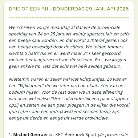
DRIE OP EEN RIJ - DONDERDAG 29 JANUARI 2026
We schreven vorige maandag al dat we de provinciale
speeldag van 24 en 25 januari weinig spectaculair en zelfs
een beetje saai vonden, en dat wordt achteraf gezien ook
een beetje bevestigd door de cijfers. We telden immers
slechts 5 hattricks en er werd maar 311 keer gescoord,
meteen het laagterecord van dit seizoen. En... we kregen
geen enkele tip, iets dat echt wel héél zelden gebeurt.
Niettemin waren er zeker wel wat lichtpuntjes. Zo was er
één "Vijfklapper" die we uiteraard op plaats één van ons
podium hijsen. Voor de rest doen we in deze aflevering
van onze wekelijkse "Drie" uitzonderlijk een paar stappen
opzij en zetten we een paar ploegen in de kijker die vooral
qua cijfers aan een indrukwekkend seizoen bezig zijn:
eentje uit derde en eentje uit vierde provinciale.
1.
Michiel Geeraerts
, KFC Beekhoek Sport
(4e provinciale