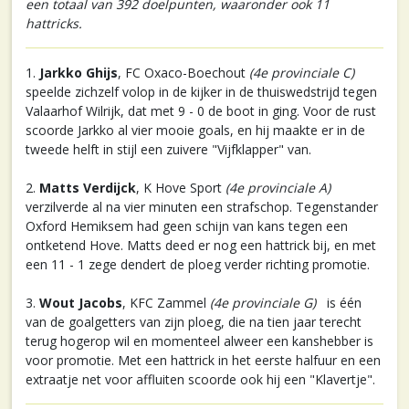
een totaal van 392 doelpunten, waaronder ook 11
hattricks.
1.
Jarkko Ghijs
, FC Oxaco-Boechout
(4e provinciale C)
speelde zichzelf volop in de kijker in de thuiswedstrijd tegen
Valaarhof Wilrijk, dat met 9 - 0 de boot in ging. Voor de rust
scoorde Jarkko al vier mooie goals, en hij maakte er in de
tweede helft in stijl een zuivere "Vijfklapper" van.
2.
Matts Verdijck
, K Hove Sport
(4e provinciale A)
verzilverde al na vier minuten een strafschop. Tegenstander
Oxford Hemiksem had geen schijn van kans tegen een
ontketend Hove. Matts deed er nog een hattrick bij, en met
een 11 - 1 zege dendert de ploeg verder richting promotie.
3.
Wout Jacobs
, KFC Zammel
(4e provinciale G)
is één
van de goalgetters van zijn ploeg, die na tien jaar terecht
terug hogerop wil en momenteel alweer een kanshebber is
voor promotie. Met een hattrick in het eerste halfuur en een
extraatje net voor affluiten scoorde ook hij een "Klavertje".