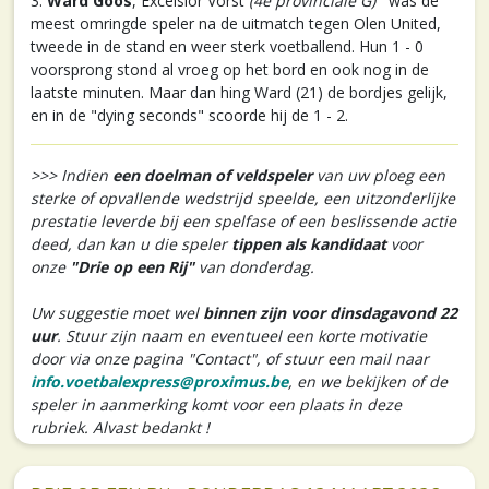
3.
Ward Goos
, Excelsior Vorst
(4e provinciale G)
was de
meest omringde speler na de uitmatch tegen Olen United,
tweede in de stand en weer sterk voetballend. Hun 1 - 0
voorsprong stond al vroeg op het bord en ook nog in de
laatste minuten. Maar dan hing Ward (21) de bordjes gelijk,
en in de "dying seconds" scoorde hij de 1 - 2.
>>> Indien
een doelman of veldspeler
van uw ploeg een
sterke of opvallende wedstrijd speelde, een uitzonderlijke
prestatie leverde bij een spelfase of een beslissende actie
deed, dan kan u die speler
tippen als kandidaat
voor
onze
"Drie op een Rij"
van donderdag.
Uw suggestie moet wel
binnen zijn voor dinsdagavond 22
uur
. Stuur zijn naam en eventueel een korte motivatie
door via onze pagina "Contact", of stuur een mail naar
info.voetbalexpress@proximus.be
, en we bekijken of de
speler in aanmerking komt voor een plaats in deze
rubriek. Alvast bedankt !