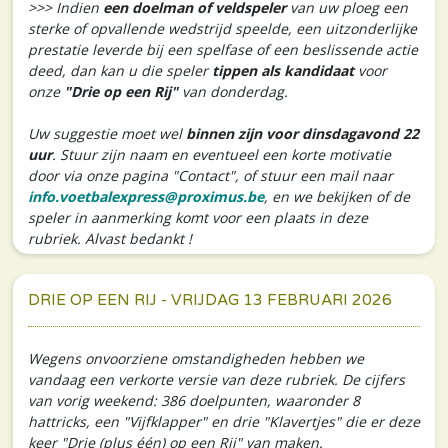
>>> Indien
een doelman of veldspeler
van uw ploeg een
sterke of opvallende wedstrijd speelde, een uitzonderlijke
prestatie leverde bij een spelfase of een beslissende actie
deed, dan kan u die speler
tippen als kandidaat
voor
onze
"Drie op een Rij"
van donderdag.
Uw suggestie moet wel
binnen zijn voor dinsdagavond 22
uur
. Stuur zijn naam en eventueel een korte motivatie
door via onze pagina "Contact", of stuur een mail naar
info.voetbalexpress@proximus.be
, en we bekijken of de
speler in aanmerking komt voor een plaats in deze
rubriek. Alvast bedankt !
DRIE OP EEN RIJ - VRIJDAG 13 FEBRUARI 2026
Wegens onvoorziene omstandigheden hebben we
vandaag een verkorte versie van deze rubriek. De cijfers
van vorig weekend: 386 doelpunten, waaronder 8
hattricks, een "Vijfklapper" en drie "Klavertjes" die er deze
keer "Drie (plus één) op een Rij" van maken.