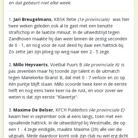
en dat gebeurt niet elke week.
1.
Jari Breugelmans
, KBSK Retie
(1e provinciale)
was hier
twee weken geleden ook al te gast met een benutte
strafschop in de laatste minuut. In de uitwedstrijd tegen
Zandhoven maakte hij dan weer binnen de zestig seconden
de 0 - 1, en nog voor de rust deed hij daar een hattrick bij.
Zo zette Jari zijn ploeg op weg naar een 2 - 5 zege.
2.
Millo Heyvaerts
, Voetbal Puurs B
(4e provinciale A)
is
pas zeventien maar hij toonde zijn talent in de uitmatch
tegen Mariekerke-Branst B, dat met 0 - 7 verloor en zo op
één puntje blijft staan. Millo scoorde twee keer in de eerste
helft en nog eens twee keer na de rust, en voor zover we
weten is dat zijn eerste "Klavertje".
3.
Maxime De Belser
, KFCH Pulderbos
(4e provinciale E)
kwam hier in september ook al eens langs, toen met een
opvallende hattrick. In de uitwedstrijd bij Westmalle, die op
een 1 - 4 zege eindigde, maakte Maxime (29) alle vier die
uitgoals. Mede daardoor komt ook zijn club nu wel erg dicht