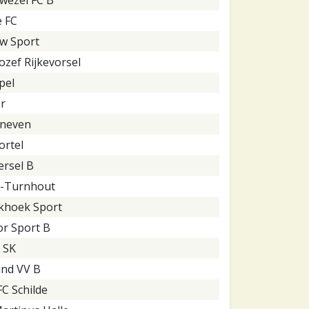
e FC
w Sport
Jozef Rijkevorsel
pel
r
neven
rtel
ersel B
-Turnhout
khoek Sport
or Sport B
 SK
ind VV B
FC Schilde