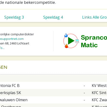
e nationale bekercompetitie.
Speeldag 3
Speeldag 4
Links Alle Gr
oonlijke computerdokter
supportnet.com
an 68, 2460 Lichtaart
o...
GEN
ntonia FC B
-
KV West
erksplas SK
-
KFC Sint
waluwen Olmen
-
KFC Zwa
 Oosthoven
-
K Wuust