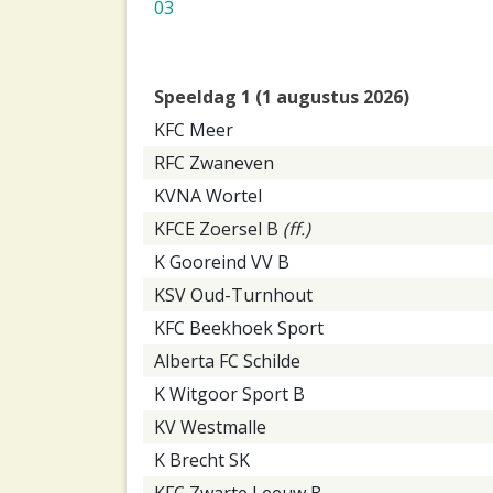
03
Speeldag 1 (1 augustus 2026)
KFC Meer
RFC Zwaneven
KVNA Wortel
KFCE Zoersel B
(ff.)
K Gooreind VV B
KSV Oud-Turnhout
KFC Beekhoek Sport
Alberta FC Schilde
K Witgoor Sport B
KV Westmalle
K Brecht SK
KFC Zwarte Leeuw B