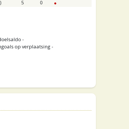
)
5
0
doelsaldo -
goals op verplaatsing -