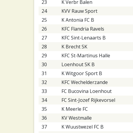
23
K Verbr Balen
24
KVV Rauw Sport
25
K Antonia FC B
26
KFC Flandria Ravels
27
KFC Sint-Lenaarts B
28
K Brecht SK
29
KFC St-Martinus Halle
30
Loenhout SK B
31
K Witgoor Sport B
32
KFC Wechelderzande
33
FC Bucovina Loenhout
34
FC Sint-Jozef Rijkevorsel
35
K Meerle FC
36
KV Westmalle
37
K Wuustwezel FC B