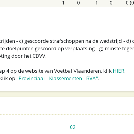
1
0
1
0
0 (0
ijden - c) gescoorde strafschoppen na de wedstrijd - d) 
te doelpunten gescoord op verplaatsing - g) minste tegen
 loting door het CDVV.
oep 4 op de website van Voetbal Vlaanderen, klik
HIER
.
klik op
"Provinciaal - Klassementen - BVA"
.
02