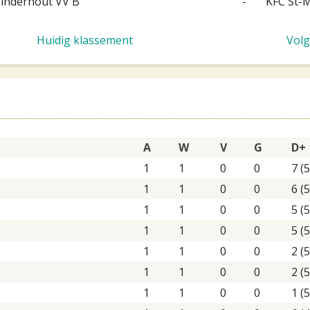
inderhout VV B
-
KFC St-M
Huidig klassement
Volg
A
W
V
G
D+
1
1
0
0
7 (5
1
1
0
0
6 (5
1
1
0
0
5 (5
1
1
0
0
5 (5
1
1
0
0
2 (5
1
1
0
0
2 (5
1
1
0
0
1 (5