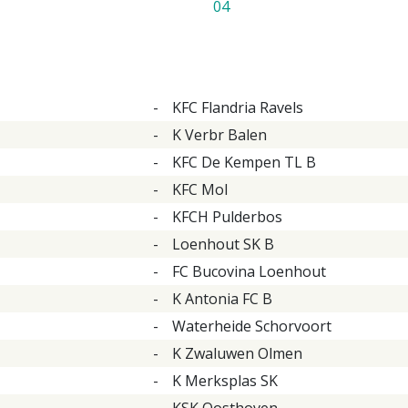
04
-
KFC Flandria Ravels
-
K Verbr Balen
-
KFC De Kempen TL B
-
KFC Mol
-
KFCH Pulderbos
-
Loenhout SK B
-
FC Bucovina Loenhout
-
K Antonia FC B
-
Waterheide Schorvoort
-
K Zwaluwen Olmen
-
K Merksplas SK
-
KSK Oosthoven