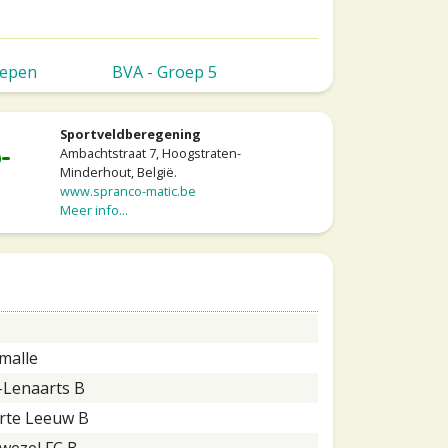
oepen
BVA - Groep 5
Sportveldberegening
Ambachtstraat 7, Hoogstraten-
Minderhout, België.
www.spranco-matic.be
Meer info...
malle
-Lenaarts B
rte Leeuw B
wezel FC B