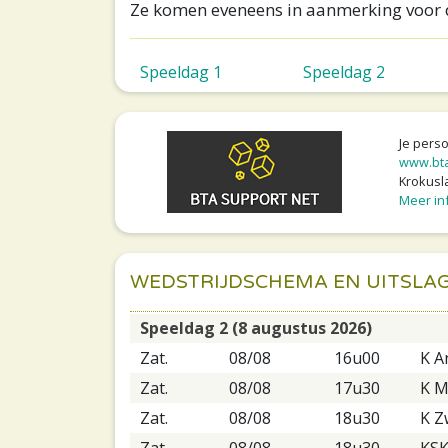
Ze komen eveneens in aanmerking voor d
Speeldag 1
Speeldag 2
Je pers
www.bta
Krokusla
Meer inf
WEDSTRIJDSCHEMA EN UITSLA
Speeldag 2 (8 augustus 2026)
Zat.
08/08
16u00
K A
Zat.
08/08
17u30
K M
Zat.
08/08
18u30
K Z
Zat.
08/08
18u30
KSK