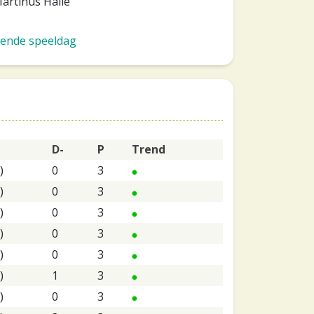
artinus Halle
ende speeldag
D-
P
Trend
)
0
3
)
0
3
)
0
3
)
0
3
)
0
3
)
1
3
)
0
3