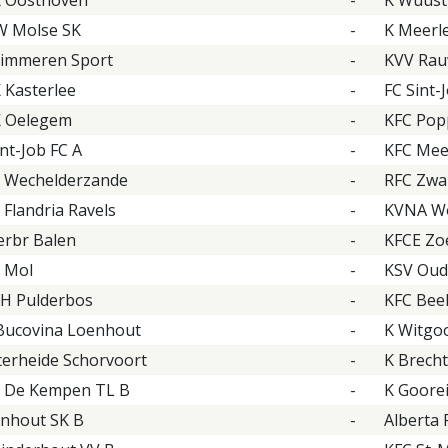
 Molse SK
-
K Meerl
limmeren Sport
-
KVV Rau
 Kasterlee
-
FC Sint-
 Oelegem
-
KFC Pop
int-Job FC A
-
KFC Mee
 Wechelderzande
-
RFC Zwa
 Flandria Ravels
-
KVNA Wo
erbr Balen
-
KFCE Zo
 Mol
-
KSV Oud
H Pulderbos
-
KFC Bee
Bucovina Loenhout
-
K Witgo
erheide Schorvoort
-
K Brecht
 De Kempen TL B
-
K Goore
nhout SK B
-
Alberta 