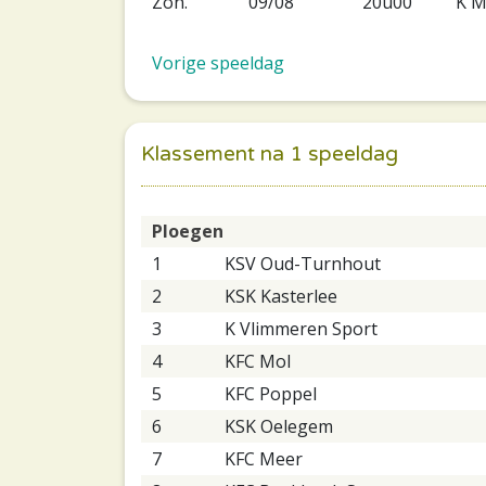
Zon.
09/08
20u00
K M
Vorige speeldag
Klassement na 1 speeldag
Ploegen
1
KSV Oud-Turnhout
2
KSK Kasterlee
3
K Vlimmeren Sport
4
KFC Mol
5
KFC Poppel
6
KSK Oelegem
7
KFC Meer