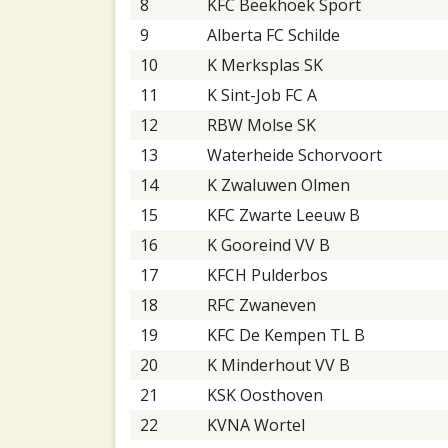
8
KFC Beekhoek Sport
9
Alberta FC Schilde
10
K Merksplas SK
11
K Sint-Job FC A
12
RBW Molse SK
13
Waterheide Schorvoort
14
K Zwaluwen Olmen
15
KFC Zwarte Leeuw B
16
K Gooreind VV B
17
KFCH Pulderbos
18
RFC Zwaneven
19
KFC De Kempen TL B
20
K Minderhout VV B
21
KSK Oosthoven
22
KVNA Wortel