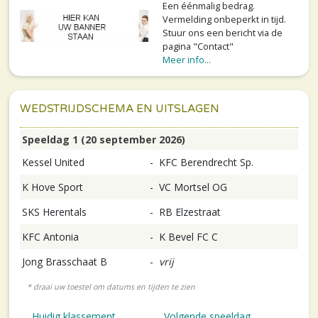
Een éénmalig bedrag.
Vermelding onbeperkt in tijd.
Stuur ons een bericht via de
pagina "Contact"
Meer info...
WEDSTRIJDSCHEMA EN UITSLAGEN
Speeldag 1 (20 september 2026)
Kessel United
-
KFC Berendrecht Sp.
K Hove Sport
-
VC Mortsel OG
SKS Herentals
-
RB Elzestraat
KFC Antonia
-
K Bevel FC C
Jong Brasschaat B
-
vrij
Huidig klassement
Volgende speeldag