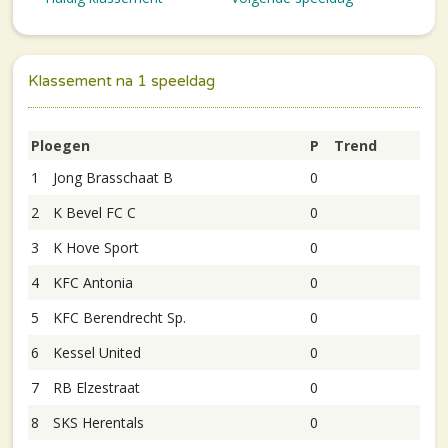
Klassement na 1 speeldag
Ploegen
P
Trend
1
Jong Brasschaat B
0
2
K Bevel FC C
0
3
K Hove Sport
0
4
KFC Antonia
0
5
KFC Berendrecht Sp.
0
6
Kessel United
0
7
RB Elzestraat
0
8
SKS Herentals
0