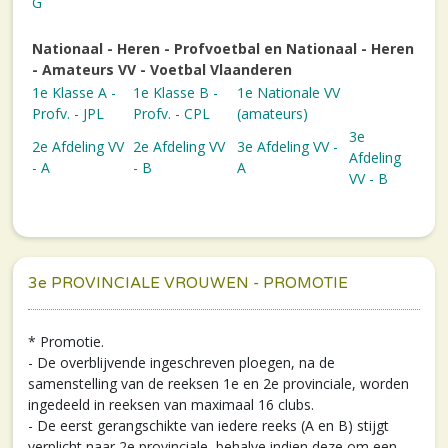
G
Nationaal - Heren - Profvoetbal en Nationaal - Heren
- Amateurs VV - Voetbal Vlaanderen
1e Klasse A -
1e Klasse B -
1e Nationale VV
Profv. - JPL
Profv. - CPL
(amateurs)
3e
2e Afdeling VV
2e Afdeling VV
3e Afdeling VV -
Afdeling
- A
- B
A
VV - B
3e PROVINCIALE VROUWEN - PROMOTIE
* Promotie.
- De overblijvende ingeschreven ploegen, na de
samenstelling van de reeksen 1e en 2e provinciale, worden
ingedeeld in reeksen van maximaal 16 clubs.
- De eerst gerangschikte van iedere reeks (A en B) stijgt
verplicht naar 2e provinciale, behalve indien deze om een