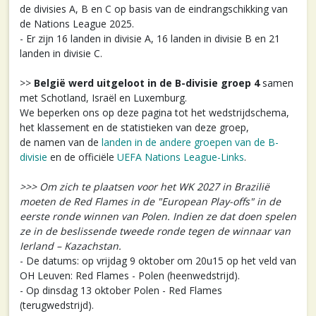
de divisies A, B en C op basis van de eindrangschikking van
de Nations League 2025.
- Er zijn 16 landen in divisie A, 16 landen in divisie B en 21
landen in divisie C.
>>
België werd uitgeloot in de B-divisie groep 4
samen
met Schotland, Israël en Luxemburg.
We beperken ons op deze pagina tot het wedstrijdschema,
het klassement en de statistieken van deze groep,
de namen van de
landen in de andere groepen van de B-
divisie
en de officiële
UEFA Nations League-Links
.
>>> Om zich te plaatsen voor het WK 2027 in Brazilië
moeten de Red Flames in de "European Play-offs" in de
eerste ronde winnen van Polen. Indien ze dat doen spelen
ze in de beslissende tweede ronde tegen de winnaar van
Ierland – Kazachstan.
- De datums: op vrijdag 9 oktober om 20u15 op het veld van
OH Leuven: Red Flames - Polen (heenwedstrijd).
- Op dinsdag 13 oktober Polen - Red Flames
(terugwedstrijd).