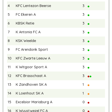
4
KFC Lentezon Beerse
3
5
FC Ekeren A
3
6
KBSK Retie
3
7
K Antonia FC A
3
8
KSK Weelde
3
9
FC Arendonk Sport
3
10
KFC Zwarte Leeuw A
3
11
K Witgoor Sport A
3
12
KFC Brasschaat A
3
13
K Zandhoven SK A
1
14
K Loenhout SK A
1
15
Excelsior Mariaburg A
0
16
K Wuustwezel FC A
0