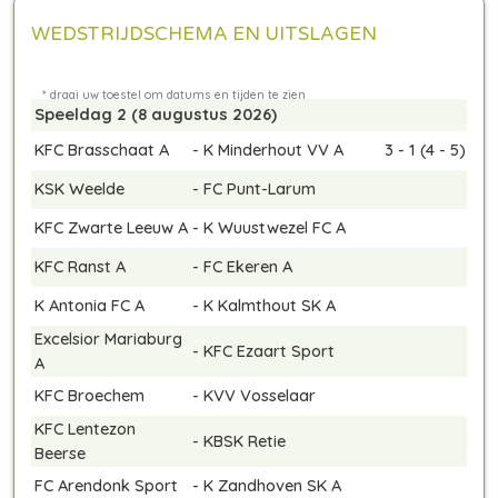
WEDSTRIJDSCHEMA EN UITSLAGEN
Speeldag 2 (8 augustus 2026)
KFC Brasschaat A
-
K Minderhout VV A
3 - 1 (4 - 5)
KSK Weelde
-
FC Punt-Larum
KFC Zwarte Leeuw A
-
K Wuustwezel FC A
KFC Ranst A
-
FC Ekeren A
K Antonia FC A
-
K Kalmthout SK A
Excelsior Mariaburg
-
KFC Ezaart Sport
A
KFC Broechem
-
KVV Vosselaar
KFC Lentezon
-
KBSK Retie
Beerse
FC Arendonk Sport
-
K Zandhoven SK A