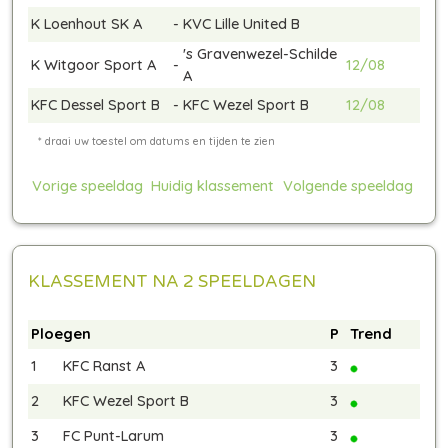
K Loenhout SK A
-
KVC Lille United B
's Gravenwezel-Schilde
K Witgoor Sport A
-
12/08
A
KFC Dessel Sport B
-
KFC Wezel Sport B
12/08
Vorige speeldag
Huidig klassement
Volgende speeldag
KLASSEMENT NA 2 SPEELDAGEN
Ploegen
P
Trend
1
KFC Ranst A
3
2
KFC Wezel Sport B
3
3
FC Punt-Larum
3