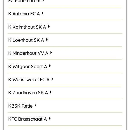
FC Punt-Larum
K Antonia FC A
K Kalmthout SK A
K Loenhout SK A
K Minderhout VV A
K Witgoor Sport A
K Wuustwezel FC A
K Zandhoven SK A
KBSK Retie
KFC Brasschaat A