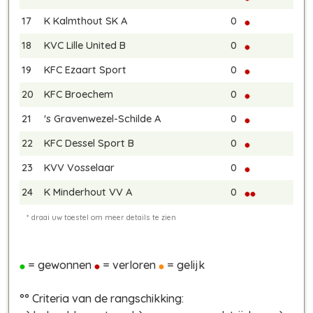
17
K Kalmthout SK A
0
18
KVC Lille United B
0
19
KFC Ezaart Sport
0
20
KFC Broechem
0
21
's Gravenwezel-Schilde A
0
22
KFC Dessel Sport B
0
23
KVV Vosselaar
0
24
K Minderhout VV A
0
= gewonnen
= verloren
= gelijk
°° Criteria van de rangschikking: