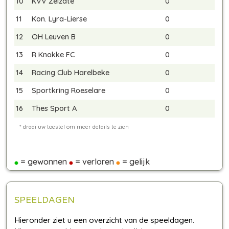
10
KVV Zelzate
0
11
Kon. Lyra-Lierse
0
12
OH Leuven B
0
13
R Knokke FC
0
14
Racing Club Harelbeke
0
15
Sportkring Roeselare
0
16
Thes Sport A
0
= gewonnen
= verloren
= gelijk
SPEELDAGEN