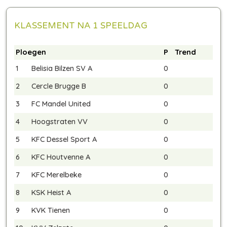
KLASSEMENT NA 1 SPEELDAG
Ploegen
P
Trend
1
Belisia Bilzen SV A
0
2
Cercle Brugge B
0
3
FC Mandel United
0
4
Hoogstraten VV
0
5
KFC Dessel Sport A
0
6
KFC Houtvenne A
0
7
KFC Merelbeke
0
8
KSK Heist A
0
9
KVK Tienen
0