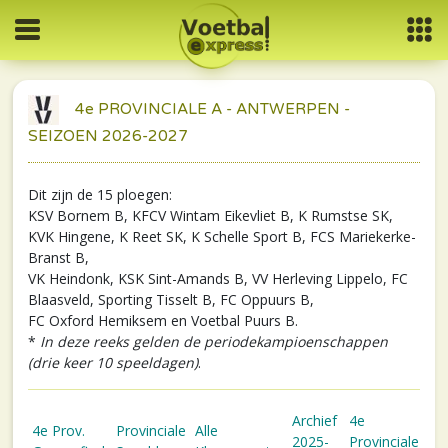
4e PROVINCIALE A - ANTWERPEN -
SEIZOEN 2026-2027
Dit zijn de 15 ploegen:
KSV Bornem B, KFCV Wintam Eikevliet B, K Rumstse SK,
KVK Hingene, K Reet SK, K Schelle Sport B, FCS Mariekerke-
Branst B,
VK Heindonk, KSK Sint-Amands B, VV Herleving Lippelo, FC
Blaasveld, Sporting Tisselt B, FC Oppuurs B,
FC Oxford Hemiksem en Voetbal Puurs B.
*
In deze reeks gelden de periodekampioenschappen
(drie keer 10 speeldagen)
.
Archief
4e
4e Prov.
Provinciale
Alle
2025-
Provinciale