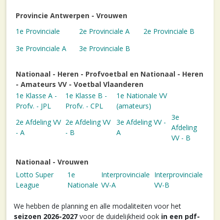
Provincie Antwerpen - Vrouwen
1e Provinciale
2e Provinciale A
2e Provinciale B
3e Provinciale A
3e Provinciale B
Nationaal - Heren - Profvoetbal en Nationaal - Heren
- Amateurs VV - Voetbal Vlaanderen
1e Klasse A -
1e Klasse B -
1e Nationale VV
Profv. - JPL
Profv. - CPL
(amateurs)
3e
2e Afdeling VV
2e Afdeling VV
3e Afdeling VV -
Afdeling
- A
- B
A
VV - B
Nationaal - Vrouwen
Lotto Super
1e
Interprovinciale
Interprovinciale
League
Nationale
VV-A
VV-B
We hebben de planning en alle modaliteiten voor het
seizoen 2026-2027
voor de duidelijkheid ook
in een pdf-