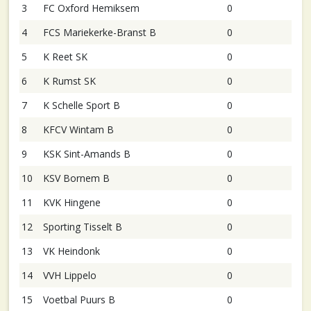
3
FC Oxford Hemiksem
0
4
FCS Mariekerke-Branst B
0
5
K Reet SK
0
6
K Rumst SK
0
7
K Schelle Sport B
0
8
KFCV Wintam B
0
9
KSK Sint-Amands B
0
10
KSV Bornem B
0
11
KVK Hingene
0
12
Sporting Tisselt B
0
13
VK Heindonk
0
14
VVH Lippelo
0
15
Voetbal Puurs B
0