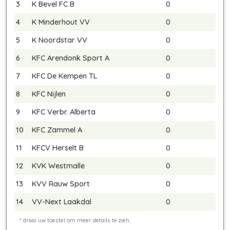
3
K Bevel FC B
0
4
K Minderhout VV
0
5
K Noordstar VV
0
6
KFC Arendonk Sport A
0
7
KFC De Kempen TL
0
8
KFC Nijlen
0
9
KFC Verbr. Alberta
0
10
KFC Zammel A
0
11
KFCV Herselt B
0
12
KVK Westmalle
0
13
KVV Rauw Sport
0
14
VV-Next Laakdal
0