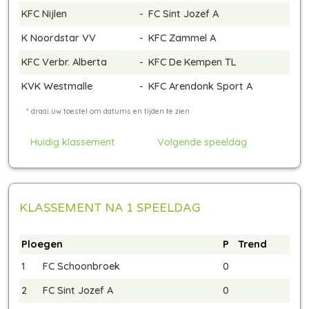
KFC Nijlen
-
FC Sint Jozef A
K Noordstar VV
-
KFC Zammel A
KFC Verbr. Alberta
-
KFC De Kempen TL
KVK Westmalle
-
KFC Arendonk Sport A
Huidig klassement
Volgende speeldag
KLASSEMENT NA 1 SPEELDAG
Ploegen
P
Trend
1
FC Schoonbroek
0
2
FC Sint Jozef A
0