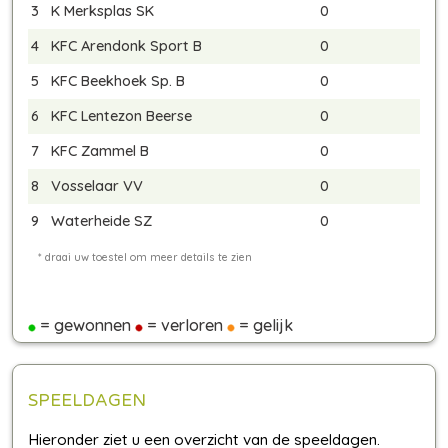
3
K Merksplas SK
0
4
KFC Arendonk Sport B
0
5
KFC Beekhoek Sp. B
0
6
KFC Lentezon Beerse
0
7
KFC Zammel B
0
8
Vosselaar VV
0
9
Waterheide SZ
0
= gewonnen
= verloren
= gelijk
SPEELDAGEN