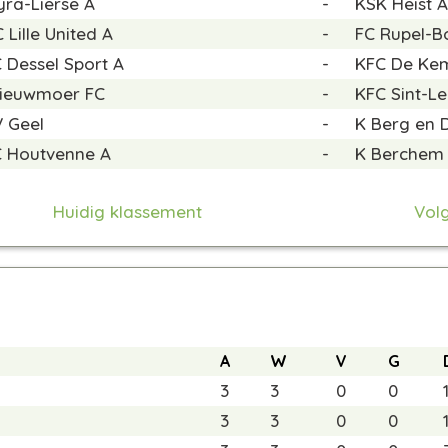
yra-Lierse A
-
KSK Heist A
 Lille United A
-
FC Rupel-
 Dessel Sport A
-
KFC De Ke
ieuwmoer FC
-
KFC Sint-L
 Geel
-
K Berg en 
 Houtvenne A
-
K Berchem 
Huidig klassement
Vol
A
W
V
G
3
3
0
0
3
3
0
0