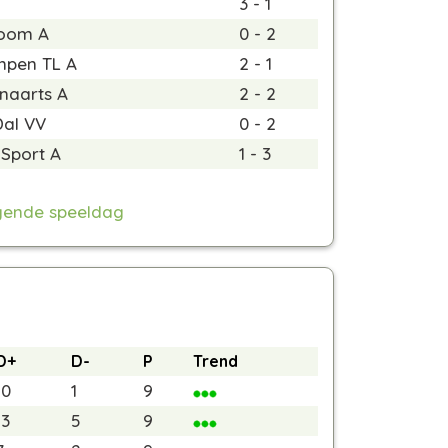
3 - 1
Boom A
0 - 2
mpen TL A
2 - 1
enaarts A
2 - 2
Dal VV
0 - 2
Sport A
1 - 3
gende speeldag
D+
D-
P
Trend
10
1
9
13
5
9