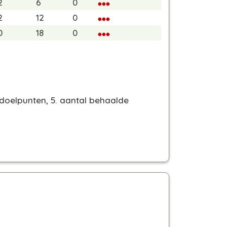
2
6
0
2
12
0
0
18
0
 doelpunten, 5. aantal behaalde