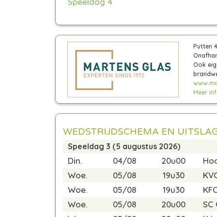
Speeldag 4
Putten 
Onafhan
Ook eig
brandwe
www.mar
Meer info
WEDSTRIJDSCHEMA EN UITSLA
Speeldag 3 (5 augustus 2026)
Din.
04/08
20u00
Hoo
Woe.
05/08
19u30
KVC
Woe.
05/08
19u30
KFC
Woe.
05/08
20u00
SC 