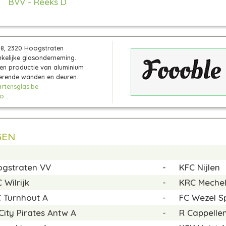
BVV - Reeks D
48, 2320 Hoogstraten
kelijke glasonderneming.
en productie van aluminium
rende wanden en deuren.
tensglas.be
...
GEN
gstraten VV
-
KFC Nijlen
 Wilrijk
-
KRC Meche
 Turnhout A
-
FC Wezel S
City Pirates Antw A
-
R Cappelle