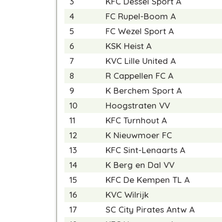
3
KFC Dessel Sport A
4
FC Rupel-Boom A
5
FC Wezel Sport A
6
KSK Heist A
7
KVC Lille United A
8
R Cappellen FC A
9
K Berchem Sport A
10
Hoogstraten VV
11
KFC Turnhout A
12
K Nieuwmoer FC
13
KFC Sint-Lenaarts A
14
K Berg en Dal VV
15
KFC De Kempen TL A
16
KVC Wilrijk
17
SC City Pirates Antw A