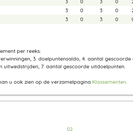
3
0
3
0
3
0
3
0
3
0
3
0
ssement per reeks:
verwinningen, 3. doelpuntensaldo, 4. aantal gescoorde
n uitwedstrijden, 7. aantal gescoorde uitdoelpunten.
 kan u ook zien op de verzamelpagina
Klassementen
.
02