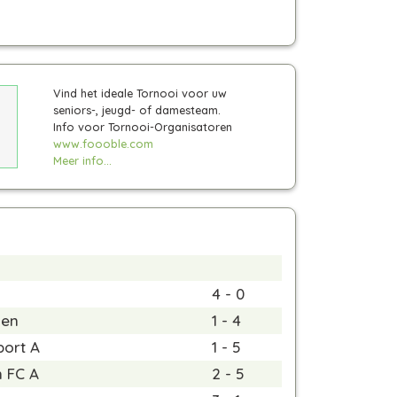
Vind het ideale Tornooi voor uw
seniors-, jeugd- of damesteam.
Info voor Tornooi-Organisatoren
www.foooble.com
Meer info...
4 - 0
len
1 - 4
port A
1 - 5
n FC A
2 - 5