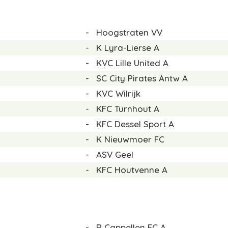
-
Hoogstraten VV
-
K Lyra-Lierse A
-
KVC Lille United A
-
SC City Pirates Antw A
-
KVC Wilrijk
-
KFC Turnhout A
-
KFC Dessel Sport A
-
K Nieuwmoer FC
-
ASV Geel
-
KFC Houtvenne A
-
R Cappellen FC A