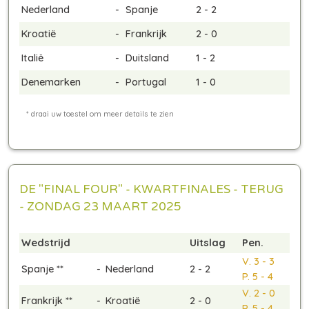
Nederland
-
Spanje
2 - 2
Kroatië
-
Frankrijk
2 - 0
Italië
-
Duitsland
1 - 2
Denemarken
-
Portugal
1 - 0
DE "FINAL FOUR" - KWARTFINALES - TERUG
- ZONDAG 23 MAART 2025
Wedstrijd
Uitslag
Pen.
V. 3 - 3
Spanje **
-
Nederland
2 - 2
P. 5 - 4
V. 2 - 0
Frankrijk **
-
Kroatië
2 - 0
P. 5 - 4