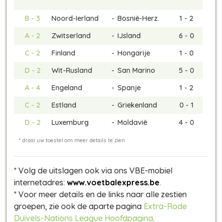
B - 3
Noord-Ierland
-
Bosnië-Herz.
1 - 2
A - 2
Zwitserland
-
IJsland
6 - 0
C - 2
Finland
-
Hongarije
1 - 0
D - 2
Wit-Rusland
-
San Marino
5 - 0
A - 4
Engeland
-
Spanje
1 - 2
C - 2
Estland
-
Griekenland
0 - 1
D - 2
Luxemburg
-
Moldavië
4 - 0
* Volg de uitslagen ook via ons VBE-mobiel
internetadres:
www.voetbalexpress.be
.
* Voor meer details en de links naar alle zestien
groepen, zie ook de aparte pagina
Extra-Rode
Duivels-Nations League Hoofdpagina
.