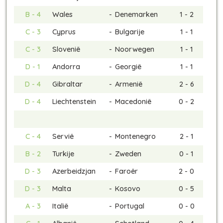
B - 4
Wales
-
Denemarken
1 - 2
C - 3
Cyprus
-
Bulgarije
1 - 1
C - 3
Slovenië
-
Noorwegen
1 - 1
D - 1
Andorra
-
Georgië
1 - 1
D - 4
Gibraltar
-
Armenië
2 - 6
D - 4
Liechtenstein
-
Macedonië
0 - 2
C - 4
Servië
-
Montenegro
2 - 1
B - 2
Turkije
-
Zweden
0 - 1
D - 3
Azerbeidzjan
-
Faroër
2 - 0
D - 3
Malta
-
Kosovo
0 - 5
A - 3
Italië
-
Portugal
0 - 0