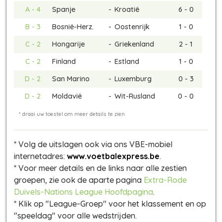
A - 4
Spanje
-
Kroatië
6 - 0
B - 3
Bosnië-Herz.
-
Oostenrijk
1 - 0
C - 2
Hongarije
-
Griekenland
2 - 1
C - 2
Finland
-
Estland
1 - 0
D - 2
San Marino
-
Luxemburg
0 - 3
D - 2
Moldavië
-
Wit-Rusland
0 - 0
* Volg de uitslagen ook via ons VBE-mobiel
internetadres:
www.voetbalexpress.be
.
* Voor meer details en de links naar alle zestien
groepen, zie ook de aparte pagina
Extra-Rode
Duivels-Nations League Hoofdpagina
.
* Klik op "League-Groep" voor het klassement en op
"speeldag" voor alle wedstrijden.