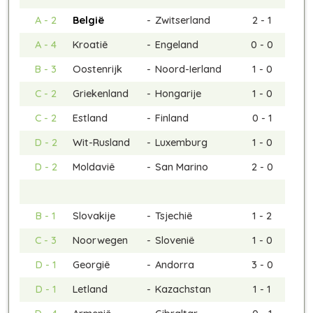
A - 2
België
-
Zwitserland
2 - 1
A - 4
Kroatië
-
Engeland
0 - 0
B - 3
Oostenrijk
-
Noord-Ierland
1 - 0
C - 2
Griekenland
-
Hongarije
1 - 0
C - 2
Estland
-
Finland
0 - 1
D - 2
Wit-Rusland
-
Luxemburg
1 - 0
D - 2
Moldavië
-
San Marino
2 - 0
B - 1
Slovakije
-
Tsjechië
1 - 2
C - 3
Noorwegen
-
Slovenië
1 - 0
D - 1
Georgië
-
Andorra
3 - 0
D - 1
Letland
-
Kazachstan
1 - 1