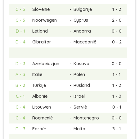
C - 3
Slovenië
-
Bulgarije
1 - 2
C - 3
Noorwegen
-
Cyprus
2 - 0
D - 1
Letland
-
Andorra
0 - 0
D - 4
Gibraltar
-
Macedonië
0 - 2
D - 3
Azerbeidzjan
-
Kosovo
0 - 0
A - 3
Italië
-
Polen
1 - 1
B - 2
Turkije
-
Rusland
1 - 2
C - 1
Albanië
-
Israël
1 - 0
C - 4
Litouwen
-
Servië
0 - 1
C - 4
Roemenië
-
Montenegro
0 - 0
D - 3
Faroër
-
Malta
3 - 1