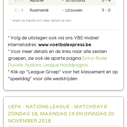
C - 1
Albanië
-
Schotland
0 - 4
C - 4
Roemenië
-
Litouwen
3 - 0
* Volg de uitslagen ook via ons VBE-mobiel
internetadres:
www.voetbalexpress.be
.
* Voor meer details en de links naar alle zestien
groepen, zie ook de aparte pagina
Extra-Rode
Duivels-Nations League Hoofdpagina
.
* Klik op "League-Groep" voor het klassement en op
"speeldag" voor alle wedstrijden.
UEFA - NATIONS LEAGUE - MATCHDAY 6
ZONDAG 18, MAANDAG 19 EN DINSDAG 20
NOVEMBER 2018