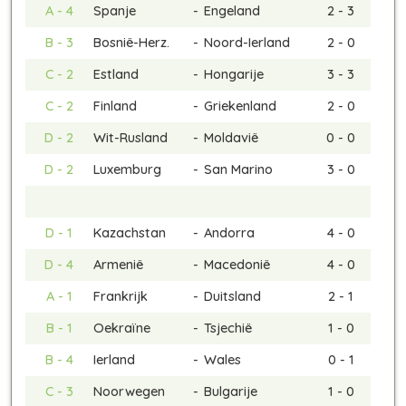
A - 4
Spanje
-
Engeland
2 - 3
B - 3
Bosnië-Herz.
-
Noord-Ierland
2 - 0
C - 2
Estland
-
Hongarije
3 - 3
C - 2
Finland
-
Griekenland
2 - 0
D - 2
Wit-Rusland
-
Moldavië
0 - 0
D - 2
Luxemburg
-
San Marino
3 - 0
D - 1
Kazachstan
-
Andorra
4 - 0
D - 4
Armenië
-
Macedonië
4 - 0
A - 1
Frankrijk
-
Duitsland
2 - 1
B - 1
Oekraïne
-
Tsjechië
1 - 0
B - 4
Ierland
-
Wales
0 - 1
C - 3
Noorwegen
-
Bulgarije
1 - 0