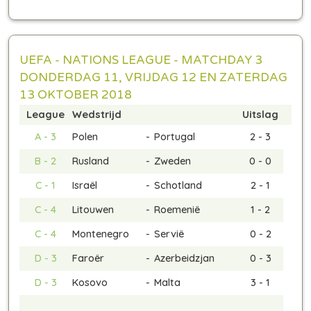
UEFA - NATIONS LEAGUE - MATCHDAY 3
DONDERDAG 11, VRIJDAG 12 EN ZATERDAG
13 OKTOBER 2018
League
Wedstrijd
Uitslag
A - 3
Polen
-
Portugal
2 - 3
B - 2
Rusland
-
Zweden
0 - 0
C - 1
Israël
-
Schotland
2 - 1
C - 4
Litouwen
-
Roemenië
1 - 2
C - 4
Montenegro
-
Servië
0 - 2
D - 3
Faroër
-
Azerbeidzjan
0 - 3
D - 3
Kosovo
-
Malta
3 - 1