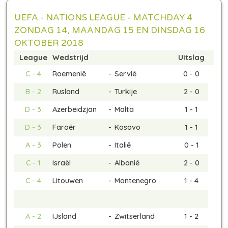
UEFA - NATIONS LEAGUE - MATCHDAY 4
ZONDAG 14, MAANDAG 15 EN DINSDAG 16
OKTOBER 2018
League
Wedstrijd
Uitslag
C - 4
Roemenië
-
Servië
0 - 0
B - 2
Rusland
-
Turkije
2 - 0
D - 3
Azerbeidzjan
-
Malta
1 - 1
D - 3
Faroër
-
Kosovo
1 - 1
A - 3
Polen
-
Italië
0 - 1
C - 1
Israël
-
Albanië
2 - 0
C - 4
Litouwen
-
Montenegro
1 - 4
A - 2
IJsland
-
Zwitserland
1 - 2