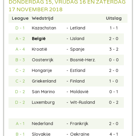
DONDERDAG 15, VRIJDAG 16 EN ZATERDAG
17 NOVEMBER 2018
League
Wedstrijd
Uitslag
D - 1
Kazachstan
-
Letland
1 - 1
A - 2
België
-
IJsland
2 - 0
A - 4
Kroatië
-
Spanje
3 - 2
B - 3
Oostenrijk
-
Bosnië-Herz.
0 - 0
C - 2
Hongarije
-
Estland
2 - 0
C - 2
Griekenland
-
Finland
1 - 0
D - 2
San Marino
-
Moldavië
0 - 1
D - 2
Luxemburg
-
Wit-Rusland
0 - 2
A - 1
Nederland
-
Frankrijk
2 - 0
B - 1
Slovakije
-
Oekraïne
4 - 1