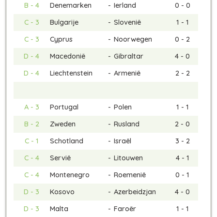
B - 4
Denemarken
-
Ierland
0 - 0
C - 3
Bulgarije
-
Slovenië
1 - 1
C - 3
Cyprus
-
Noorwegen
0 - 2
D - 4
Macedonië
-
Gibraltar
4 - 0
D - 4
Liechtenstein
-
Armenië
2 - 2
A - 3
Portugal
-
Polen
1 - 1
B - 2
Zweden
-
Rusland
2 - 0
C - 1
Schotland
-
Israël
3 - 2
C - 4
Servië
-
Litouwen
4 - 1
C - 4
Montenegro
-
Roemenië
0 - 1
D - 3
Kosovo
-
Azerbeidzjan
4 - 0
D - 3
Malta
-
Faroër
1 - 1