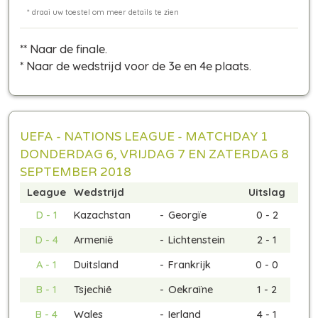
** Naar de finale.
* Naar de wedstrijd voor de 3e en 4e plaats.
UEFA - NATIONS LEAGUE - MATCHDAY 1
DONDERDAG 6, VRIJDAG 7 EN ZATERDAG 8
SEPTEMBER 2018
League
Wedstrijd
Uitslag
D - 1
Kazachstan
-
Georgïe
0 - 2
D - 4
Armenië
-
Lichtenstein
2 - 1
A - 1
Duitsland
-
Frankrijk
0 - 0
B - 1
Tsjechië
-
Oekraïne
1 - 2
B - 4
Wales
-
Ierland
4 - 1