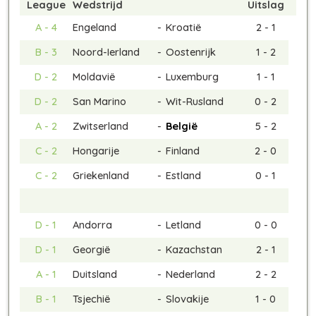
League
Wedstrijd
Uitslag
A - 4
Engeland
-
Kroatië
2 - 1
B - 3
Noord-Ierland
-
Oostenrijk
1 - 2
D - 2
Moldavië
-
Luxemburg
1 - 1
D - 2
San Marino
-
Wit-Rusland
0 - 2
A - 2
Zwitserland
-
België
5 - 2
C - 2
Hongarije
-
Finland
2 - 0
C - 2
Griekenland
-
Estland
0 - 1
D - 1
Andorra
-
Letland
0 - 0
D - 1
Georgië
-
Kazachstan
2 - 1
A - 1
Duitsland
-
Nederland
2 - 2
B - 1
Tsjechië
-
Slovakije
1 - 0