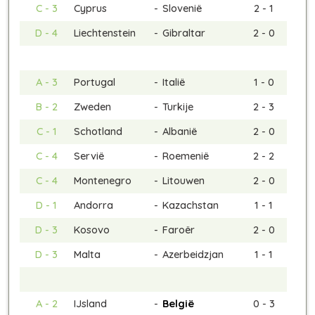
C - 3
Cyprus
-
Slovenië
2 - 1
D - 4
Liechtenstein
-
Gibraltar
2 - 0
A - 3
Portugal
-
Italië
1 - 0
B - 2
Zweden
-
Turkije
2 - 3
C - 1
Schotland
-
Albanië
2 - 0
C - 4
Servië
-
Roemenië
2 - 2
C - 4
Montenegro
-
Litouwen
2 - 0
D - 1
Andorra
-
Kazachstan
1 - 1
D - 3
Kosovo
-
Faroër
2 - 0
D - 3
Malta
-
Azerbeidzjan
1 - 1
A - 2
IJsland
-
België
0 - 3