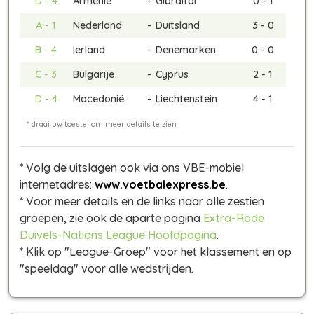
D - 4
Armenië
-
Gibraltar
0 - 1
A - 1
Nederland
-
Duitsland
3 - 0
B - 4
Ierland
-
Denemarken
0 - 0
C - 3
Bulgarije
-
Cyprus
2 - 1
D - 4
Macedonië
-
Liechtenstein
4 - 1
* Volg de uitslagen ook via ons VBE-mobiel
internetadres:
www.voetbalexpress.be
.
* Voor meer details en de links naar alle zestien
groepen, zie ook de aparte pagina
Extra-Rode
Duivels-Nations League Hoofdpagina
.
* Klik op "League-Groep" voor het klassement en op
"speeldag" voor alle wedstrijden.