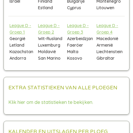
Israël
Finland
Bulgarije
Montenegro
Estland
Cyprus
Litouwen
League D -
League D -
League D -
League D -
Groep 1
Groep 2
Groep 3
Groep 4
Georgië
Wit-Rusland
Azerbeidzjan
Macedonië
Letland
Luxemburg
Faeröer
Armenië
Kazachstan
Moldavië
Malta
Liechtenstein
Andorra
San Marino
Kosovo
Gibraltar
EXTRA STATISTIEKEN VAN ALLE PLOEGEN
Klik hier om de statistieken te bekijken.
KALENDER EN UITSLAGEN PER PLOEG