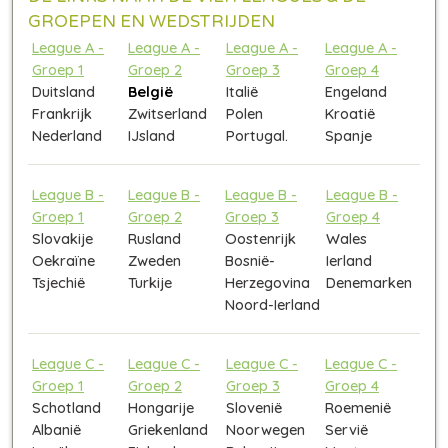
GROEPEN EN WEDSTRIJDEN
League A -
League A -
League A -
League A -
Groep 1
Groep 2
Groep 3
Groep 4
Duitsland
België
Italië
Engeland
Frankrijk
Zwitserland
Polen
Kroatië
Nederland
IJsland
Portugal.
Spanje
League B -
League B -
League B -
League B -
Groep 1
Groep 2
Groep 3
Groep 4
Slovakije
Rusland
Oostenrijk
Wales
Oekraïne
Zweden
Bosnië-
Ierland
Tsjechië
Turkije
Herzegovina
Denemarken
Noord-Ierland
League C -
League C -
League C -
League C -
Groep 1
Groep 2
Groep 3
Groep 4
Schotland
Hongarije
Slovenië
Roemenië
Albanië
Griekenland
Noorwegen
Servië