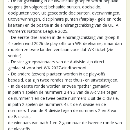
- De rangschikking in de kwalificatiegroepen wordt bepaald
volgens (in volgorde) behaalde punten, doelsaldo,
doelpunten voor, uit gescoorde doelpunten, overwinningen,
uitoverwinningen, disciplinaire punten (fairplay - gele en rode
kaarten) en de positie in de eindrangschikking van de UEFA
Women's Nations League 2025.
- De eerste drie landen in de eindrangschikking van groep B-
4 spelen eind 2026 de play-offs om WK-deelname, maar dan
moeten ze twee landen verslaan voor dat WK-ticket (zie
verder).
- De vier groepswinnaars van de A-divisie zijn direct
geplaatst voor het WK 2027-eindtoernooi.
- De andere (zeven) plaatsen worden in de play-offs
bepaald, dat zijn twee rondes met thuis- en uitwedstrijden.
- In de eerste ronde worden er twee "paths" gemaakt:
in path 1 spelen de nummers 2 en 3 van de A-divisie tegen
de nummer 1 en de twee beste nummers 2 uit de C-divisie,
in path 2 spelen de nummers 4 uit de A-divisie en de
nummers 1 van de B-divisie tegen de nummers 2 en 3 van
de B-divisie,
de winnaars van path 1 en 2 gaan naar de tweede ronde van
de play-offs.