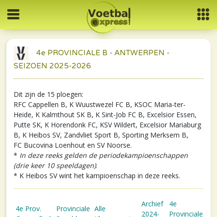
4e PROVINCIALE B - ANTWERPEN -
SEIZOEN 2025-2026
Dit zijn de 15 ploegen:
RFC Cappellen B, K Wuustwezel FC B, KSOC Maria-ter-
Heide, K Kalmthout SK B, K Sint-Job FC B, Excelsior Essen,
Putte SK, K Horendonk FC, KSV Wildert, Excelsior Mariaburg
B, K Heibos SV, Zandvliet Sport B, Sporting Merksem B,
FC Bucovina Loenhout en SV Noorse.
*
In deze reeks gelden de periodekampioenschappen
(drie keer 10 speeldagen)
.
* K Heibos SV wint het kampioenschap in deze reeks.
Archief
4e
4e Prov.
Provinciale
Alle
2024-
Provinciale