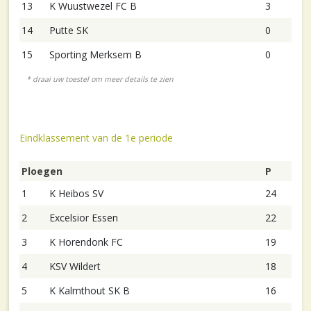
13
K Wuustwezel FC B
3
14
Putte SK
0
15
Sporting Merksem B
0
Eindklassement van de 1e periode
Ploegen
P
1
K Heibos SV
24
2
Excelsior Essen
22
3
K Horendonk FC
19
4
KSV Wildert
18
5
K Kalmthout SK B
16