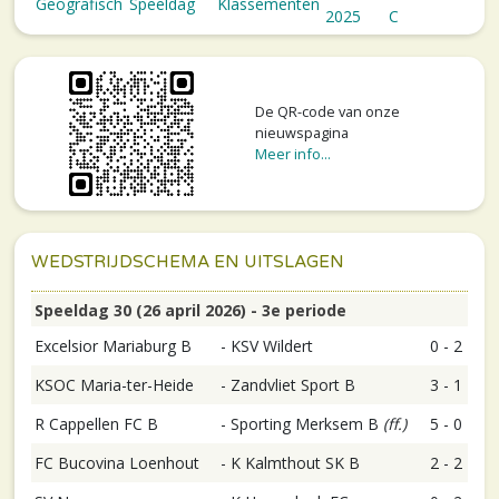
Geografisch
Speeldag
Klassementen
2025
C
De QR-code van onze
nieuwspagina
Meer info...
WEDSTRIJDSCHEMA EN UITSLAGEN
Speeldag 30 (26 april 2026) - 3e periode
Excelsior Mariaburg B
-
KSV Wildert
0 - 2
KSOC Maria-ter-Heide
-
Zandvliet Sport B
3 - 1
R Cappellen FC B
-
Sporting Merksem B
(ff.)
5 - 0
FC Bucovina Loenhout
-
K Kalmthout SK B
2 - 2