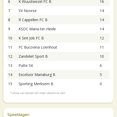
6
K Wuustwezel FC B
16
7
SV Noorse
14
8
R Cappellen FC B
14
9
KSOC Maria-ter-Heide
14
10
K Sint Job FC B
12
11
FC Bucovina Loenhout
11
12
Zandvliet Sport B
10
13
Putte SK
6
14
Excelsior Mariaburg B
5
15
Sporting Merksem B
0
Speeldagen