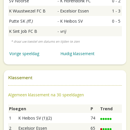
SV Noorse
-
K Horendonk FC
0 - 2
K Wuustwezel FC B
-
Excelsior Essen
1 - 3
Putte SK
(ff.)
-
K Heibos SV
0 - 5
K Sint Job FC B
-
vrij
Vorige speeldag
Huidig klassement
Klassement
Algemeen klassement na 30 speeldagen
Ploegen
P
Trend
1
K Heibos SV (1)(2)
74
2
Excelsior Essen
65