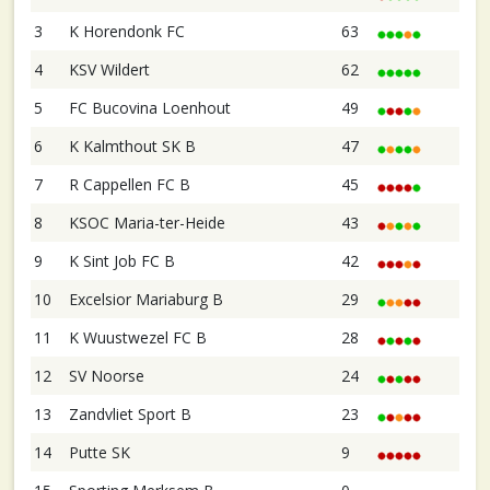
3
K Horendonk FC
63
4
KSV Wildert
62
5
FC Bucovina Loenhout
49
6
K Kalmthout SK B
47
7
R Cappellen FC B
45
8
KSOC Maria-ter-Heide
43
9
K Sint Job FC B
42
10
Excelsior Mariaburg B
29
11
K Wuustwezel FC B
28
12
SV Noorse
24
13
Zandvliet Sport B
23
14
Putte SK
9