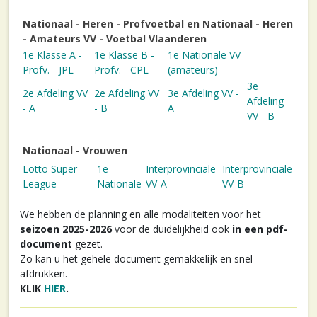
Nationaal - Heren - Profvoetbal en Nationaal - Heren
- Amateurs VV - Voetbal Vlaanderen
1e Klasse A -
1e Klasse B -
1e Nationale VV
Profv. - JPL
Profv. - CPL
(amateurs)
3e
2e Afdeling VV
2e Afdeling VV
3e Afdeling VV -
Afdeling
- A
- B
A
VV - B
Nationaal - Vrouwen
Lotto Super
1e
Interprovinciale
Interprovinciale
League
Nationale
VV-A
VV-B
We hebben de planning en alle modaliteiten voor het
seizoen 2025-2026
voor de duidelijkheid ook
in een pdf-
document
gezet.
Zo kan u het gehele document gemakkelijk en snel
afdrukken.
KLIK
HIER
.