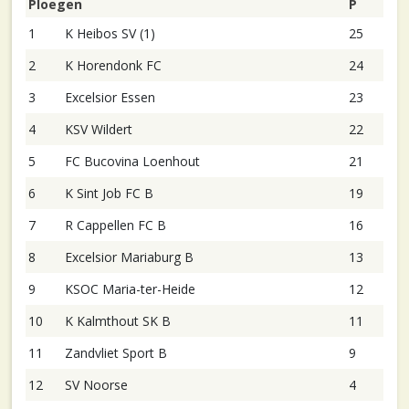
Ploegen
P
1
K Heibos SV (1)
25
2
K Horendonk FC
24
3
Excelsior Essen
23
4
KSV Wildert
22
5
FC Bucovina Loenhout
21
6
K Sint Job FC B
19
7
R Cappellen FC B
16
8
Excelsior Mariaburg B
13
9
KSOC Maria-ter-Heide
12
10
K Kalmthout SK B
11
11
Zandvliet Sport B
9
12
SV Noorse
4