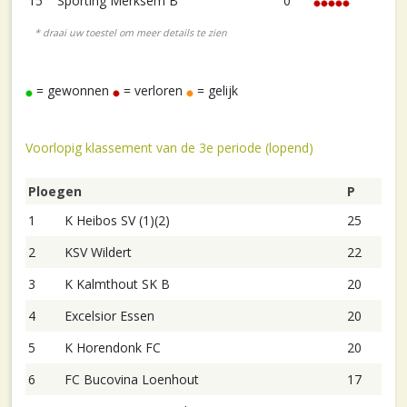
15
Sporting Merksem B
0
= gewonnen
= verloren
= gelijk
Voorlopig klassement van de 3e periode (lopend)
Ploegen
P
1
K Heibos SV (1)(2)
25
2
KSV Wildert
22
3
K Kalmthout SK B
20
4
Excelsior Essen
20
5
K Horendonk FC
20
6
FC Bucovina Loenhout
17