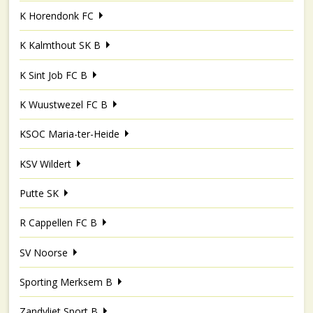
K Horendonk FC
K Kalmthout SK B
K Sint Job FC B
K Wuustwezel FC B
KSOC Maria-ter-Heide
KSV Wildert
Putte SK
R Cappellen FC B
SV Noorse
Sporting Merksem B
Zandvliet Sport B