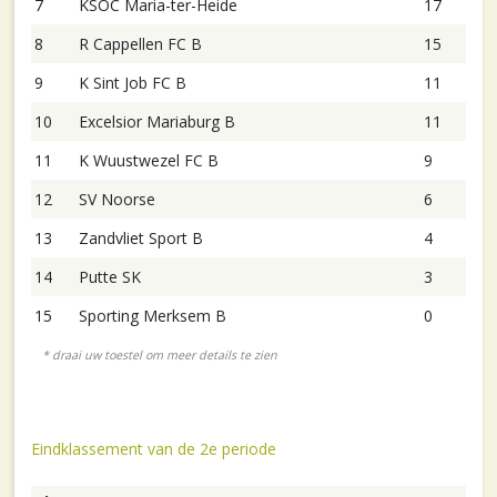
7
KSOC Maria-ter-Heide
17
8
R Cappellen FC B
15
9
K Sint Job FC B
11
10
Excelsior Mariaburg B
11
11
K Wuustwezel FC B
9
12
SV Noorse
6
13
Zandvliet Sport B
4
14
Putte SK
3
15
Sporting Merksem B
0
Eindklassement van de 2e periode