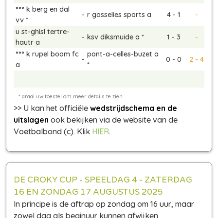
°°° k berg en dal
-
r gosselies sports a
4 - 1
-
vv *
u st-ghisl tertre-
-
ksv diksmuide a *
1 - 3
-
hautr a
°°° k rupel boom fc
pont-a-celles-buzet a
-
0 - 0
2 - 4
a
*
>> U kan het officiële
wedstrijdschema en de
uitslagen
ook bekijken via de website van de
Voetbalbond (c). Klik
HIER
.
DE CROKY CUP - SPEELDAG 4 - ZATERDAG
16 EN ZONDAG 17 AUGUSTUS 2025
In principe is de aftrap op zondag om 16 uur, maar
zowel dag als beginuur kunnen afwijken.