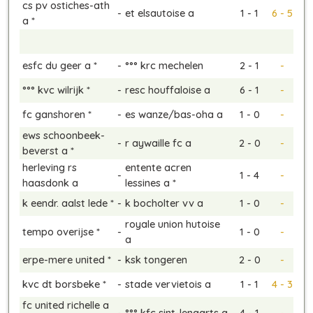
cs pv ostiches-ath
-
et elsautoise a
1 - 1
6 - 5
a *
esfc du geer a *
-
°°° krc mechelen
2 - 1
-
°°° kvc wilrijk *
-
resc houffaloise a
6 - 1
-
fc ganshoren *
-
es wanze/bas-oha a
1 - 0
-
ews schoonbeek-
-
r aywaille fc a
2 - 0
-
beverst a *
herleving rs
entente acren
-
1 - 4
-
haasdonk a
lessines a *
k eendr. aalst lede *
-
k bocholter vv a
1 - 0
-
royale union hutoise
tempo overijse *
-
1 - 0
-
a
erpe-mere united *
-
ksk tongeren
2 - 0
-
kvc dt borsbeke *
-
stade vervietois a
1 - 1
4 - 3
fc united richelle a
-
°°° kfc sint-lenaarts a
4 - 1
-