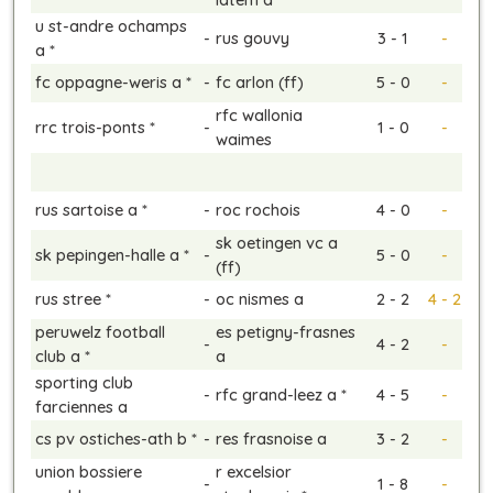
u st-andre ochamps
-
rus gouvy
3 - 1
-
a *
fc oppagne-weris a *
-
fc arlon (ff)
5 - 0
-
rfc wallonia
rrc trois-ponts *
-
1 - 0
-
waimes
rus sartoise a *
-
roc rochois
4 - 0
-
sk oetingen vc a
sk pepingen-halle a *
-
5 - 0
-
(ff)
rus stree *
-
oc nismes a
2 - 2
4 - 2
peruwelz football
es petigny-frasnes
-
4 - 2
-
club a *
a
sporting club
-
rfc grand-leez a *
4 - 5
-
farciennes a
cs pv ostiches-ath b *
-
res frasnoise a
3 - 2
-
union bossiere
r excelsior
-
1 - 8
-