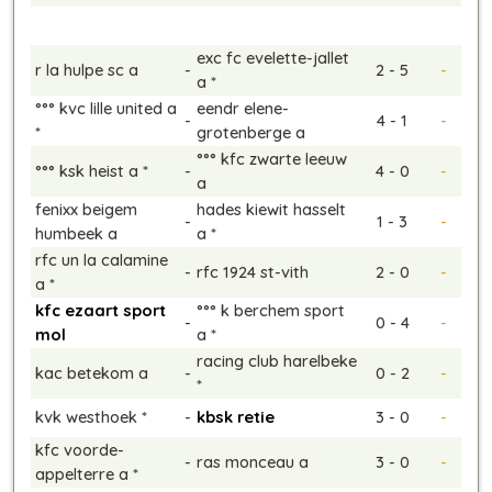
exc fc evelette-jallet
r la hulpe sc a
-
2 - 5
-
a *
°°° kvc lille united a
eendr elene-
-
4 - 1
-
*
grotenberge a
°°° kfc zwarte leeuw
°°° ksk heist a *
-
4 - 0
-
a
fenixx beigem
hades kiewit hasselt
-
1 - 3
-
humbeek a
a *
rfc un la calamine
-
rfc 1924 st-vith
2 - 0
-
a *
kfc ezaart sport
°°° k berchem sport
-
0 - 4
-
mol
a *
racing club harelbeke
kac betekom a
-
0 - 2
-
*
kvk westhoek *
-
kbsk retie
3 - 0
-
kfc voorde-
-
ras monceau a
3 - 0
-
appelterre a *