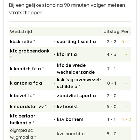
Bij een gelijke stand na 90 minuten volgen meteen
strafschoppen.
Wedstrijd
Uitslag
Pen.
kbsk retie
*
-
sporting tisselt a
2 - 2
5 - 4
kfc grobbendonk
-
kfc lint a
4 - 3
-
*
kfc de vrede
k kontich fc a
*
-
7 - 1
-
wechelderzande
ksk 's gravenwezel-
k antonia fc a
-
0 - 1
-
schilde a
*
k bevel fc
*
-
zandvliet sport a
2 - 0
-
k noordstar vv
*
-
kv hooikt
5 - 0
-
kfc berlaar-
-
ksv bornem
1 - 1
4 - 2
heikant a
*
olympia sc
-
kvc haacht a
5 - 0
-
wijgmaal a *