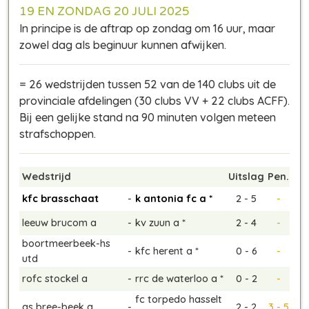
19 EN ZONDAG 20 JULI 2025
In principe is de aftrap op zondag om 16 uur, maar
zowel dag als beginuur kunnen afwijken.
= 26 wedstrijden tussen 52 van de 140 clubs uit de
provinciale afdelingen (30 clubs VV + 22 clubs ACFF).
Bij een gelijke stand na 90 minuten volgen meteen
strafschoppen.
Wedstrijd
Uitslag
Pen.
kfc brasschaat
-
k antonia fc a *
2 - 5
-
leeuw brucom a
-
kv zuun a *
2 - 4
-
boortmeerbeek-hs
-
kfc herent a *
0 - 6
-
utd
rofc stockel a
-
rrc de waterloo a *
0 - 2
-
fc torpedo hasselt
gs bree-beek a
-
2 - 2
3 - 5