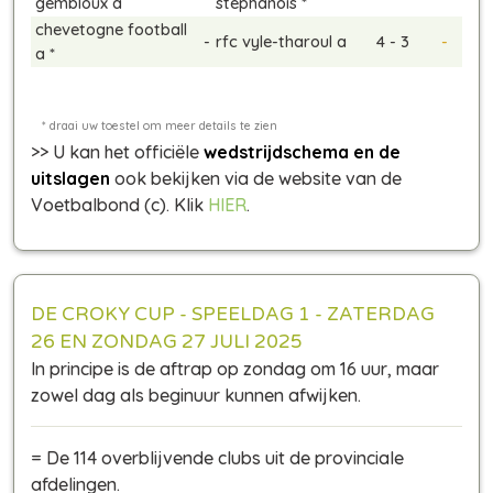
gembloux a
stephanois *
chevetogne football
-
rfc vyle-tharoul a
4 - 3
-
a *
>> U kan het officiële
wedstrijdschema en de
uitslagen
ook bekijken via de website van de
Voetbalbond (c). Klik
HIER
.
DE CROKY CUP - SPEELDAG 1 - ZATERDAG
26 EN ZONDAG 27 JULI 2025
In principe is de aftrap op zondag om 16 uur, maar
zowel dag als beginuur kunnen afwijken.
= De 114 overblijvende clubs uit de provinciale
afdelingen.