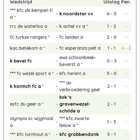
Wedstrijd
Uitslag
Pen.
°°° kfc de kempen tl
-
k noordstar vv
6 - 0
-
a *
rrc de waterloo a
-
k achel vv a *
1 - 2
-
fc turkse rangers *
-
fc landen a
2 - 0
-
kac betekom a *
-
fc esperanza pelt a
1 - 1
4 - 2
ews schoonbeek-
k bevel fc
-
0 - 3
-
beverst a *
°°° fc wezel sport a *
-
kfc herent a
5 - 0
-
°°° as
k kontich fc a
*
-
2 - 1
-
verbroedering geel
ksk 's
esfc du geer a *
-
gravenwezel-
2 - 1
-
schilde a
olympia sc wijgmaal
°°° kfc zwarte
-
1 - 3
-
a
leeuw a *
°°° kfc turnhout a *
-
kfc grobbendonk
5 - 1
-