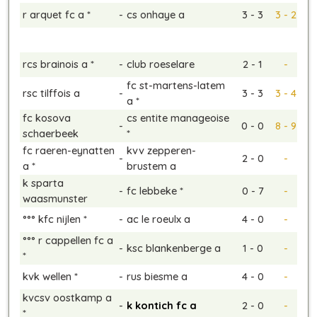
r arquet fc a *
-
cs onhaye a
3 - 3
3 - 2
rcs brainois a *
-
club roeselare
2 - 1
-
fc st-martens-latem
rsc tilffois a
-
3 - 3
3 - 4
a *
fc kosova
cs entite manageoise
-
0 - 0
8 - 9
schaerbeek
*
fc raeren-eynatten
kvv zepperen-
-
2 - 0
-
a *
brustem a
k sparta
-
fc lebbeke *
0 - 7
-
waasmunster
°°° kfc nijlen *
-
ac le roeulx a
4 - 0
-
°°° r cappellen fc a
-
ksc blankenberge a
1 - 0
-
*
kvk wellen *
-
rus biesme a
4 - 0
-
kvcsv oostkamp a
-
k kontich fc a
2 - 0
-
*