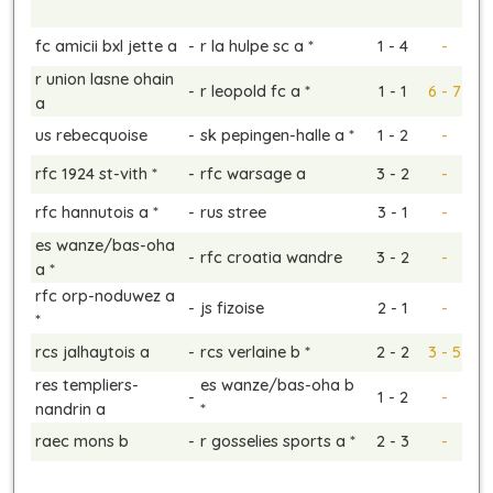
fc amicii bxl jette a
-
r la hulpe sc a *
1 - 4
-
r union lasne ohain
-
r leopold fc a *
1 - 1
6 - 7
a
us rebecquoise
-
sk pepingen-halle a *
1 - 2
-
rfc 1924 st-vith *
-
rfc warsage a
3 - 2
-
rfc hannutois a *
-
rus stree
3 - 1
-
es wanze/bas-oha
-
rfc croatia wandre
3 - 2
-
a *
rfc orp-noduwez a
-
js fizoise
2 - 1
-
*
rcs jalhaytois a
-
rcs verlaine b *
2 - 2
3 - 5
res templiers-
es wanze/bas-oha b
-
1 - 2
-
nandrin a
*
raec mons b
-
r gosselies sports a *
2 - 3
-