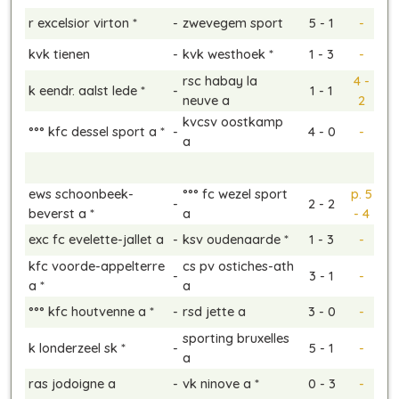
r excelsior virton *
-
zwevegem sport
5 - 1
-
kvk tienen
-
kvk westhoek *
1 - 3
-
rsc habay la
4 -
k eendr. aalst lede *
-
1 - 1
neuve a
2
kvcsv oostkamp
°°° kfc dessel sport a *
-
4 - 0
-
a
ews schoonbeek-
°°° fc wezel sport
p. 5
-
2 - 2
beverst a *
a
- 4
exc fc evelette-jallet a
-
ksv oudenaarde *
1 - 3
-
kfc voorde-appelterre
cs pv ostiches-ath
-
3 - 1
-
a *
a
°°° kfc houtvenne a *
-
rsd jette a
3 - 0
-
sporting bruxelles
k londerzeel sk *
-
5 - 1
-
a
ras jodoigne a
-
vk ninove a *
0 - 3
-