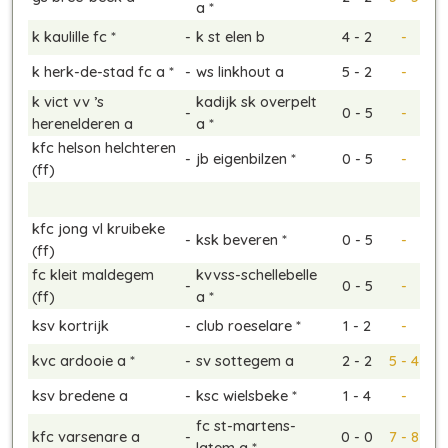
a *
k kaulille fc *
-
k st elen b
4 - 2
-
k herk-de-stad fc a *
-
ws linkhout a
5 - 2
-
k vict vv ’s
kadijk sk overpelt
-
0 - 5
-
herenelderen a
a *
kfc helson helchteren
-
jb eigenbilzen *
0 - 5
-
(ff)
kfc jong vl kruibeke
-
ksk beveren *
0 - 5
-
(ff)
fc kleit maldegem
kvvss-schellebelle
-
0 - 5
-
(ff)
a *
ksv kortrijk
-
club roeselare *
1 - 2
-
kvc ardooie a *
-
sv sottegem a
2 - 2
5 - 4
ksv bredene a
-
ksc wielsbeke *
1 - 4
-
fc st-martens-
kfc varsenare a
-
0 - 0
7 - 8
latem a *