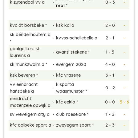
k zutendaal vv a
-
0 - 3
-
mol
*
kvc dt borsbeke *
-
ksk kallo
2 - 0
-
sk denderhoutem a
-
kvvss-schellebelle a
2 - 1
-
*
goalgetters st-
-
avanti stekene *
1 - 5
-
laureins a
sk munkzwalm a *
-
evergem 2020
4 - 0
-
ksk beveren *
-
kfc vrasene
3 - 1
-
vv eendracht
k sparta
-
0 - 2
-
hansbeke a
waasmunster *
eendracht
-
kfc eeklo *
0 - 0
5 - 6
mazenzele opwijk a
sv wevelgem city a
-
club roeselare *
1 - 3
-
kfc aalbeke sport a
-
zwevegem sport *
2 - 3
-