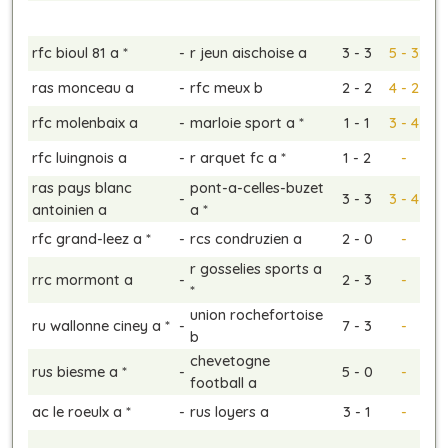
rfc bioul 81 a *
-
r jeun aischoise a
3 - 3
5 - 3
ras monceau a
-
rfc meux b
2 - 2
4 - 2
rfc molenbaix a
-
marloie sport a *
1 - 1
3 - 4
rfc luingnois a
-
r arquet fc a *
1 - 2
-
ras pays blanc
pont-a-celles-buzet
-
3 - 3
3 - 4
antoinien a
a *
rfc grand-leez a *
-
rcs condruzien a
2 - 0
-
r gosselies sports a
rrc mormont a
-
2 - 3
-
*
union rochefortoise
ru wallonne ciney a *
-
7 - 3
-
b
chevetogne
rus biesme a *
-
5 - 0
-
football a
ac le roeulx a *
-
rus loyers a
3 - 1
-