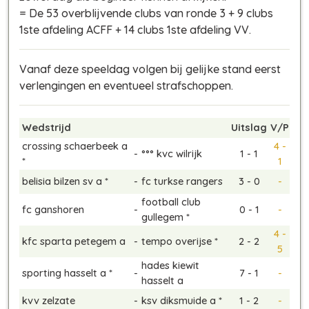
= De 53 overblijvende clubs van ronde 3 + 9 clubs
1ste afdeling ACFF + 14 clubs 1ste afdeling VV.
Vanaf deze speeldag volgen bij gelijke stand eerst
verlengingen en eventueel strafschoppen.
Wedstrijd
Uitslag
V/P
crossing schaerbeek a
4 -
-
°°° kvc wilrijk
1 - 1
*
1
belisia bilzen sv a *
-
fc turkse rangers
3 - 0
-
football club
fc ganshoren
-
0 - 1
-
gullegem *
4 -
kfc sparta petegem a
-
tempo overijse *
2 - 2
5
hades kiewit
sporting hasselt a *
-
7 - 1
-
hasselt a
kvv zelzate
-
ksv diksmuide a *
1 - 2
-