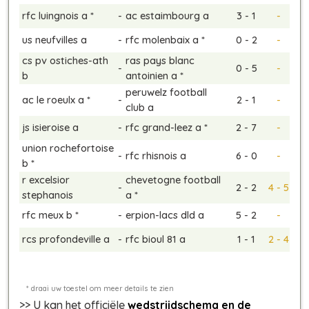
rfc luingnois a *
-
ac estaimbourg a
3 - 1
-
us neufvilles a
-
rfc molenbaix a *
0 - 2
-
cs pv ostiches-ath
ras pays blanc
-
0 - 5
-
b
antoinien a *
peruwelz football
ac le roeulx a *
-
2 - 1
-
club a
js isieroise a
-
rfc grand-leez a *
2 - 7
-
union rochefortoise
-
rfc rhisnois a
6 - 0
-
b *
r excelsior
chevetogne football
-
2 - 2
4 - 5
stephanois
a *
rfc meux b *
-
erpion-lacs dld a
5 - 2
-
rcs profondeville a
-
rfc bioul 81 a
1 - 1
2 - 4
>> U kan het officiële
wedstrijdschema en de