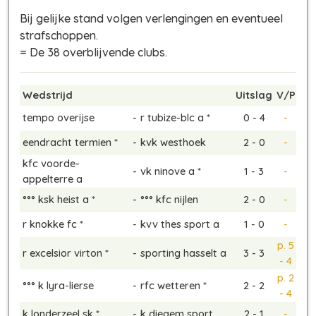
Bij gelijke stand volgen verlengingen en eventueel
strafschoppen.
= De 38 overblijvende clubs.
Wedstrijd
Uitslag
V/P
tempo overijse
-
r tubize-blc a *
0 - 4
-
eendracht termien *
-
kvk westhoek
2 - 0
-
kfc voorde-
-
vk ninove a *
1 - 3
-
appelterre a
°°° ksk heist a *
-
°°° kfc nijlen
2 - 0
-
r knokke fc *
-
kvv thes sport a
1 - 0
-
p. 5
r excelsior virton *
-
sporting hasselt a
3 - 3
- 4
p. 2
°°° k lyra-lierse
-
rfc wetteren *
2 - 2
- 4
k londerzeel sk *
-
k diegem sport
2 - 1
-