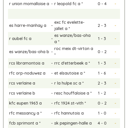
r union momalloise a
-
r leopold fc a *
0 - 4
-
exc fc evelette-
es harre-manhay a
-
2 - 3
-
jallet a *
es wanze/bas-oha
r aubel fc a
-
1 - 3
-
a *
roc meix dt-virton a
es wanze/bas-oha b
-
0 - 2
-
*
rcs libramontois a
-
rrc d'etterbeek a *
1 - 3
-
rfc orp-noduwez a
-
et elsautoise a *
1 - 6
-
rcs verlaine a
-
r la hulpe sc a *
2 - 3
-
rcs verlaine b
-
resc houffaloise a *
1 - 2
-
kfc eupen 1963 a
-
rfc 1924 st-vith *
0 - 2
-
rfc messancy a *
-
rfc hannutois a
1 - 0
-
fcb sprimont a *
-
sk pepingen-halle a
4 - 0
-