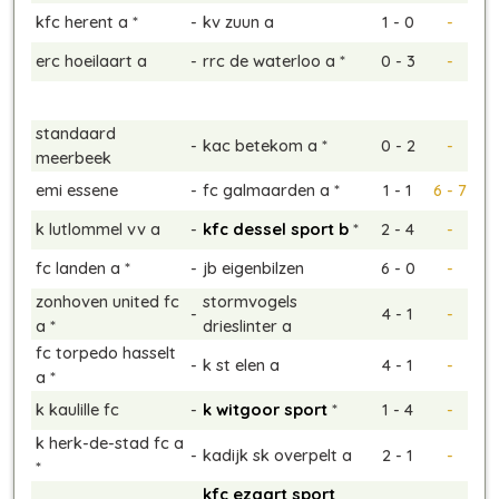
kfc herent a *
-
kv zuun a
1 - 0
-
erc hoeilaart a
-
rrc de waterloo a *
0 - 3
-
standaard
-
kac betekom a *
0 - 2
-
meerbeek
emi essene
-
fc galmaarden a *
1 - 1
6 - 7
k lutlommel vv a
-
kfc dessel sport b
*
2 - 4
-
fc landen a *
-
jb eigenbilzen
6 - 0
-
zonhoven united fc
stormvogels
-
4 - 1
-
a *
drieslinter a
fc torpedo hasselt
-
k st elen a
4 - 1
-
a *
k kaulille fc
-
k witgoor sport
*
1 - 4
-
k herk-de-stad fc a
-
kadijk sk overpelt a
2 - 1
-
*
kfc ezaart sport