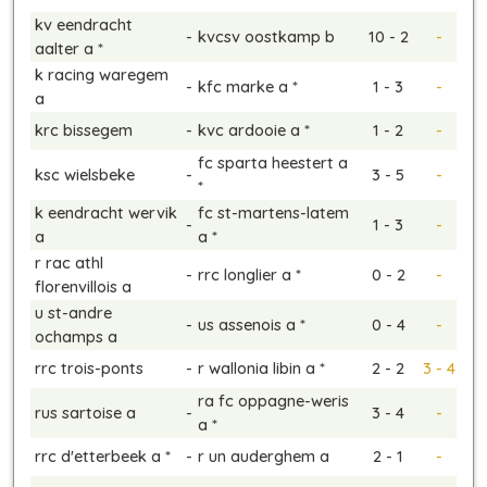
kv eendracht
-
kvcsv oostkamp b
10 - 2
-
aalter a *
k racing waregem
-
kfc marke a *
1 - 3
-
a
krc bissegem
-
kvc ardooie a *
1 - 2
-
fc sparta heestert a
ksc wielsbeke
-
3 - 5
-
*
k eendracht wervik
fc st-martens-latem
-
1 - 3
-
a
a *
r rac athl
-
rrc longlier a *
0 - 2
-
florenvillois a
u st-andre
-
us assenois a *
0 - 4
-
ochamps a
rrc trois-ponts
-
r wallonia libin a *
2 - 2
3 - 4
ra fc oppagne-weris
rus sartoise a
-
3 - 4
-
a *
rrc d'etterbeek a *
-
r un auderghem a
2 - 1
-