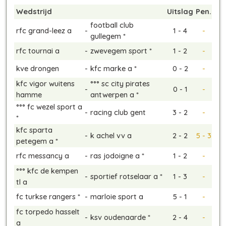
Wedstrijd
Uitslag
Pen.
football club
rfc grand-leez a
-
1 - 4
-
gullegem *
rfc tournai a
-
zwevegem sport *
1 - 2
-
kve drongen
-
kfc marke a *
0 - 2
-
kfc vigor wuitens
°°° sc city pirates
-
0 - 1
-
hamme
antwerpen a *
°°° fc wezel sport a
-
racing club gent
3 - 2
-
*
kfc sparta
-
k achel vv a
2 - 2
5 - 3
petegem a *
rfc messancy a
-
ras jodoigne a *
1 - 2
-
°°° kfc de kempen
-
sportief rotselaar a *
1 - 3
-
tl a
fc turkse rangers *
-
marloie sport a
5 - 1
-
fc torpedo hasselt
-
ksv oudenaarde *
2 - 4
-
a