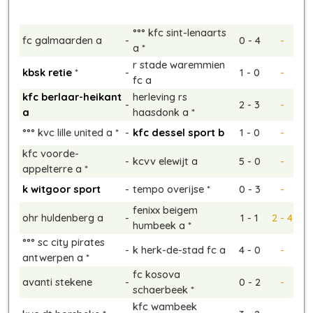
°°° kfc sint-lenaarts
fc galmaarden a
-
0 - 4
-
a *
r stade waremmien
kbsk retie
*
-
1 - 0
-
fc a
kfc berlaar-heikant
herleving rs
-
2 - 3
-
a
haasdonk a *
°°° kvc lille united a *
-
kfc dessel sport b
1 - 0
-
kfc voorde-
-
kcvv elewijt a
5 - 0
-
appelterre a *
k witgoor sport
-
tempo overijse *
0 - 3
-
fenixx beigem
ohr huldenberg a
-
1 - 1
2 - 4
humbeek a *
°°° sc city pirates
-
k herk-de-stad fc a
4 - 0
-
antwerpen a *
fc kosova
avanti stekene
-
0 - 2
-
schaerbeek *
kfc wambeek