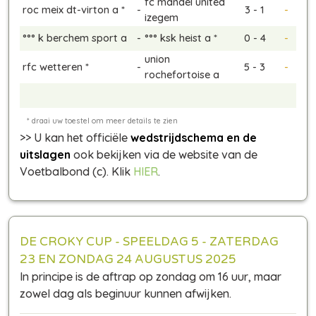
fc mandel united
roc meix dt-virton a *
-
3 - 1
-
izegem
°°° k berchem sport a
-
°°° ksk heist a *
0 - 4
-
union
rfc wetteren *
-
5 - 3
-
rochefortoise a
>> U kan het officiële
wedstrijdschema en de
uitslagen
ook bekijken via de website van de
Voetbalbond (c). Klik
HIER
.
DE CROKY CUP - SPEELDAG 5 - ZATERDAG
23 EN ZONDAG 24 AUGUSTUS 2025
In principe is de aftrap op zondag om 16 uur, maar
zowel dag als beginuur kunnen afwijken.