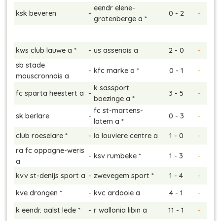
eendr elene-
ksk beveren
-
0 - 2
-
grotenberge a *
kws club lauwe a *
-
us assenois a
2 - 0
-
sb stade
-
kfc marke a *
0 - 1
-
mouscronnois a
k sassport
fc sparta heestert a
-
3 - 5
-
boezinge a *
fc st-martens-
sk berlare
-
0 - 3
-
latem a *
club roeselare *
-
la louviere centre a
1 - 0
-
ra fc oppagne-weris
-
ksv rumbeke *
1 - 3
-
a
kvv st-denijs sport a
-
zwevegem sport *
1 - 4
-
kve drongen *
-
kvc ardooie a
4 - 1
-
k eendr. aalst lede *
-
r wallonia libin a
11 - 1
-