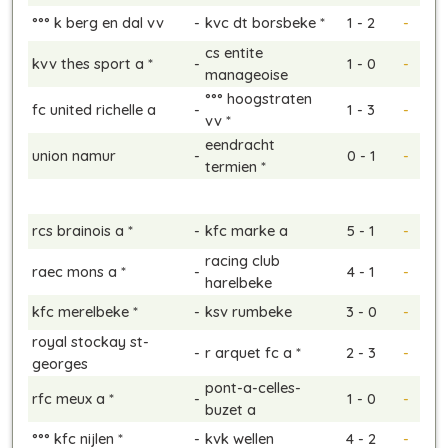
°°° k berg en dal vv
-
kvc dt borsbeke *
1 - 2
-
cs entite
kvv thes sport a *
-
1 - 0
-
manageoise
°°° hoogstraten
fc united richelle a
-
1 - 3
-
vv *
eendracht
union namur
-
0 - 1
-
termien *
rcs brainois a *
-
kfc marke a
5 - 1
-
racing club
raec mons a *
-
4 - 1
-
harelbeke
kfc merelbeke *
-
ksv rumbeke
3 - 0
-
royal stockay st-
-
r arquet fc a *
2 - 3
-
georges
pont-a-celles-
rfc meux a *
-
1 - 0
-
buzet a
°°° kfc nijlen *
-
kvk wellen
4 - 2
-