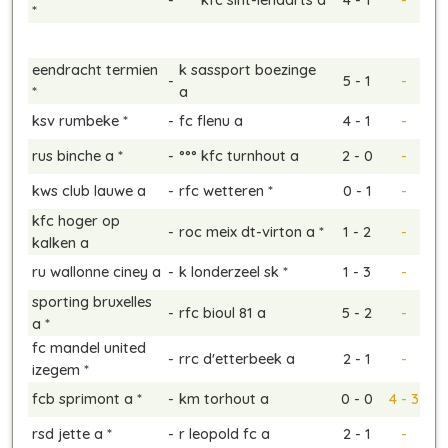
*
eendracht termien
k sassport boezinge
-
5 - 1
-
*
a
ksv rumbeke *
-
fc flenu a
4 - 1
-
rus binche a *
-
°°° kfc turnhout a
2 - 0
-
kws club lauwe a
-
rfc wetteren *
0 - 1
-
kfc hoger op
-
roc meix dt-virton a *
1 - 2
-
kalken a
ru wallonne ciney a
-
k londerzeel sk *
1 - 3
-
sporting bruxelles
-
rfc bioul 81 a
5 - 2
-
a *
fc mandel united
-
rrc d'etterbeek a
2 - 1
-
izegem *
fcb sprimont a *
-
km torhout a
0 - 0
4 - 3
rsd jette a *
-
r leopold fc a
2 - 1
-