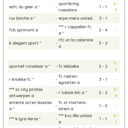
sportkring
4 -
esfc du geer a *
-
1 - 1
roeselare
3
rus binche a *
-
erpe-mere united
3 - 1
-
°°° r cappellen fc
fcb sprimont a
-
2 - 4
-
a *
rfc un la calamine
k diegem sport *
-
3 - 2
-
a
3 -
sportief rotselaar a *
-
fc lebbeke
2 - 2
2
fc raeren-
r knokke fc *
-
3 - 1
-
eynatten a
°°° sc city pirates
3 -
-
r tubize-blc a *
2 - 2
antwerpen a
4
entente acren lessines
fc st-martens-
-
1 - 0
-
a *
latem a
°°° kvc lille united
4 -
°°° k lyra-lierse *
-
1 - 1
a
1