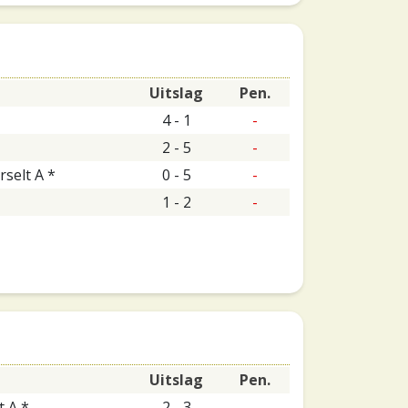
Uitslag
Pen.
4 - 1
-
2 - 5
-
rselt A *
0 - 5
-
1 - 2
-
Uitslag
Pen.
t A *
2 - 3
-