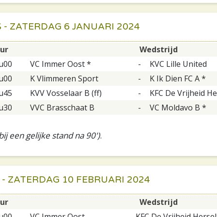
- ZATERDAG 6 JANUARI 2024
ur
Wedstrijd
u00
VC Immer Oost *
-
KVC Lille United
u00
K Vlimmeren Sport
-
K Ik Dien FC A *
u45
KVV Vosselaar B (ff)
-
KFC De Vrijheid He
u30
VVC Brasschaat B
-
VC Moldavo B *
ij een gelijke stand na 90')
.
 - ZATERDAG 10 FEBRUARI 2024
ur
Wedstrijd
u00
VC Immer Oost
-
KFC De Vrijheid Hersel