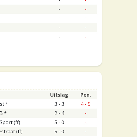
-
-
-
-
-
-
-
-
Uitslag
Pen.
st *
3 - 3
4 - 5
B *
2 - 4
-
port (ff)
5 - 0
-
straat (ff)
5 - 0
-