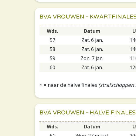
BVA VROUWEN - KWARTFINALES 
Wds.
Datum
U
57
Zat. 6 jan.
14
58
Zat. 6 jan.
14
59
Zon. 7 jan.
11
60
Zat. 6 jan.
12
* = naar de halve finales
(strafschoppen b
BVA VROUWEN - HALVE FINALES
Wds.
Datum
U
61
Woe. 27 maart
20