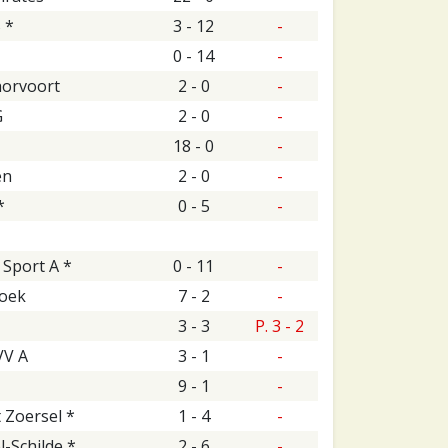
 *
3 - 12
-
0 - 14
-
horvoort
2 - 0
-
G
2 - 0
-
18 - 0
-
en
2 - 0
-
*
0 - 5
-
Sport A *
0 - 11
-
oek
7 - 2
-
3 - 3
P. 3 - 2
VV A
3 - 1
-
9 - 1
-
 Zoersel *
1 - 4
-
-Schilde *
2 - 6
-