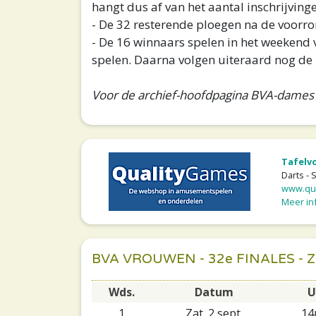
hangt dus af van het aantal inschrijving
- De 32 resterende ploegen na de voorro
- De 16 winnaars spelen in het weekend v
spelen. Daarna volgen uiteraard nog de h
Voor de archief-hoofdpagina BVA-dames v
Tafelv
Darts - 
www.qua
Meer inf
BVA VROUWEN - 32e FINALES -
Wds.
Datum
U
1
Zat. 2 sept.
14