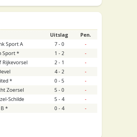
Uitslag
Pen.
nk Sport A
7 - 0
-
 Sport *
1 - 2
-
f Rijkevorsel
2 - 1
-
Oevel
4 - 2
-
ited *
0 - 5
-
ht Zoersel
5 - 0
-
zel-Schilde
5 - 4
-
 B *
0 - 4
-