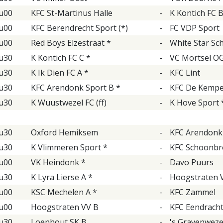
u00
KFC St-Martinus Halle
-
K Kontich FC B
u00
KFC Berendrecht Sport (*)
-
FC VDP Sport
u00
Red Boys Elzestraat *
-
White Star Sc
u30
K Kontich FC C *
-
VC Mortsel O
u30
K Ik Dien FC A *
-
KFC Lint
u30
KFC Arendonk Sport B *
-
KFC De Kemp
u30
K Wuustwezel FC (ff)
-
K Hove Sport 
u30
Oxford Hemiksem
-
KFC Arendonk 
u30
K Vlimmeren Sport *
-
KFC Schoonbr
u00
VK Heindonk *
-
Davo Puurs
u30
K Lyra Lierse A *
-
Hoogstraten 
u00
KSC Mechelen A *
-
KFC Zammel
u00
Hoogstraten VV B
-
KFC Eendracht
u30
Loenhout SK B
-
's Gravenwezel