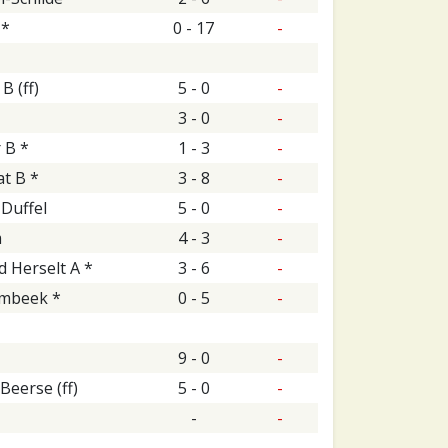
 *
0 - 17
-
B (ff)
5 - 0
-
3 - 0
-
 B *
1 - 3
-
t B *
3 - 8
-
 Duffel
5 - 0
-
m
4 - 3
-
d Herselt A *
3 - 6
-
mbeek *
0 - 5
-
9 - 0
-
Beerse (ff)
5 - 0
-
-
-
-
-