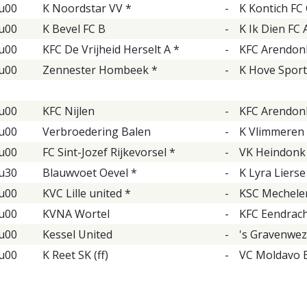
u00
K Noordstar VV *
-
K Kontich FC C
u00
K Bevel FC B
-
K Ik Dien FC 
u00
KFC De Vrijheid Herselt A *
-
KFC Arendonk
u00
Zennester Hombeek *
-
K Hove Sport
u00
KFC Nijlen
-
KFC Arendonk
u00
Verbroedering Balen
-
K Vlimmeren 
u00
FC Sint-Jozef Rijkevorsel *
-
VK Heindonk
u30
Blauwvoet Oevel *
-
K Lyra Lierse
u00
KVC Lille united *
-
KSC Mechele
u00
KVNA Wortel
-
KFC Eendrach
u00
Kessel United
-
's Gravenwez
u00
K Reet SK (ff)
-
VC Moldavo 