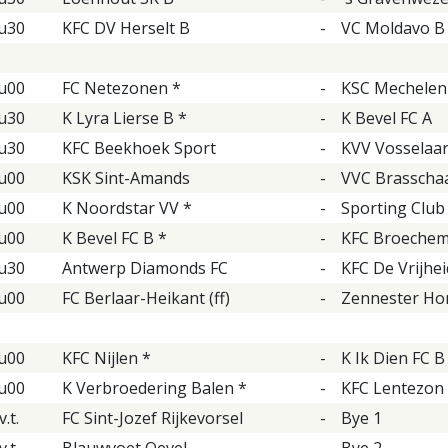
u30
KFC DV Herselt B
-
VC Moldavo B
u00
FC Netezonen *
-
KSC Mechelen 
u30
K Lyra Lierse B *
-
K Bevel FC A
u30
KFC Beekhoek Sport
-
KVV Vosselaar
u00
KSK Sint-Amands
-
VVC Brasschaa
u00
K Noordstar VV *
-
Sporting Club
u00
K Bevel FC B *
-
KFC Broeche
u30
Antwerp Diamonds FC
-
KFC De Vrijhei
u00
FC Berlaar-Heikant (ff)
-
Zennester Ho
u00
KFC Nijlen *
-
K Ik Dien FC B
u00
K Verbroedering Balen *
-
KFC Lentezon 
v.t.
FC Sint-Jozef Rijkevorsel
-
Bye 1
v.t.
Blauwvoet Oevel
-
Bye 2