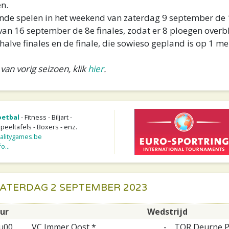
en.
nde spelen in het weekend van zaterdag 9 september de 1
an 16 september de 8e finales, zodat er 8 ploegen overbli
alve finales en de finale, die sowieso gepland is op 1 me
an vorig seizoen, klik
hier
.
oetbal
- Fitness - Biljart -
Speeltafels - Boxers - enz.
litygames.be
o...
 ZATERDAG 2 SEPTEMBER 2023
ur
Wedstrijd
u00
VC Immer Oost *
-
TOR Deurne P