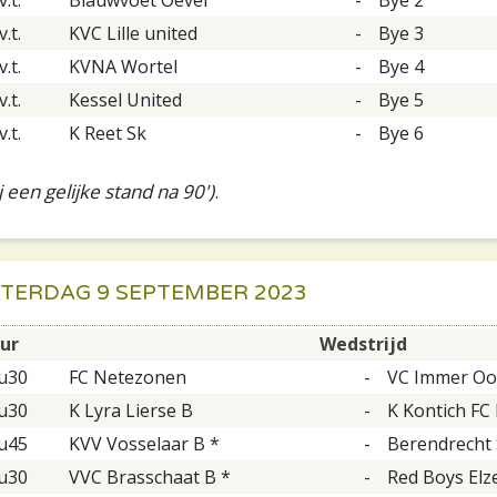
v.t.
KVC Lille united
-
Bye 3
v.t.
KVNA Wortel
-
Bye 4
v.t.
Kessel United
-
Bye 5
v.t.
K Reet Sk
-
Bye 6
 een gelijke stand na 90')
.
ZATERDAG 9 SEPTEMBER 2023
ur
Wedstrijd
u30
FC Netezonen
-
VC Immer Oo
u30
K Lyra Lierse B
-
K Kontich FC 
u45
KVV Vosselaar B *
-
Berendrecht S
u30
VVC Brasschaat B *
-
Red Boys Elze