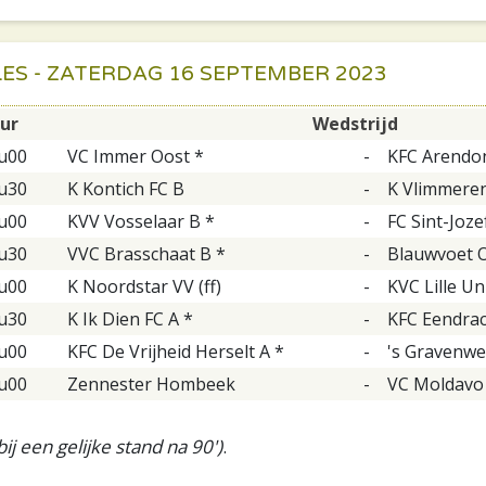
ES - ZATERDAG 16 SEPTEMBER 2023
ur
Wedstrijd
u00
VC Immer Oost *
-
KFC Arendo
u30
K Kontich FC B
-
K Vlimmeren
u00
KVV Vosselaar B *
-
FC Sint-Joze
u30
VVC Brasschaat B *
-
Blauwvoet 
u00
K Noordstar VV (ff)
-
KVC Lille Un
u30
K Ik Dien FC A *
-
KFC Eendrac
u00
KFC De Vrijheid Herselt A *
-
's Gravenwe
u00
Zennester Hombeek
-
VC Moldavo
ij een gelijke stand na 90')
.