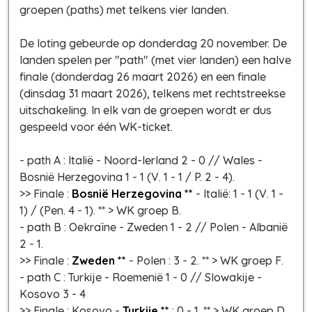
groepen (paths) met telkens vier landen.
De loting gebeurde op donderdag 20 november. De
landen spelen per "path" (met vier landen) een halve
finale (donderdag 26 maart 2026) en een finale
(dinsdag 31 maart 2026), telkens met rechtstreekse
uitschakeling. In elk van de groepen wordt er dus
gespeeld voor één WK-ticket.
- path A : Italië - Noord-Ierland 2 - 0 // Wales -
Bosnië Herzegovina 1 - 1 (V. 1 - 1 / P. 2 - 4).
>> Finale :
Bosnië Herzegovina **
- Italië: 1 - 1 (V. 1 -
1) / (Pen. 4 - 1). ** > WK groep B.
- path B : Oekraïne - Zweden 1 - 2 // Polen - Albanië
2 - 1.
>> Finale :
Zweden **
- Polen : 3 - 2. ** > WK groep F.
- path C : Turkije - Roemenië 1 - 0 // Slowakije -
Kosovo 3 - 4
>> Finale : Kosovo -
Turkije **
: 0 - 1. ** > WK groep D.